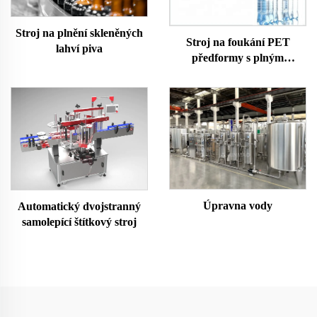
Stroj na plnění skleněných
Stroj na foukání PET
lahví piva
předformy s plným
servoměnným výstupem
Úpravna vody
Automatický dvojstranný
samolepící štítkový stroj