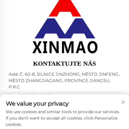
KONTAKTUJTE NÁS
Add: Č. 60-8, SILNICE JINZHONG, MĚSTO JINFENG,
MĚSTO ZHANGJIAGANG, PROVINCE JIANGSU,
P.R.C
Tel:
+86-18952445692
We value your privacy
E-mail:
[email protected]
We use cookies and similar tools to provide our services.
If you don't want to accept all cookies, click Personalize
cookies.
Všechna práva vyhrazena © 2024 ZHANGJIAGANG CITY