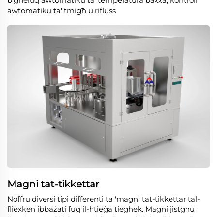
b'għeluq awtomatiku ta 'temperatura baxxa, kontroll
awtomatiku ta' tmigħ u rifluss
Magni tat-tikkettar
Noffru diversi tipi differenti ta 'magni tat-tikkettar tal-
fliexken ibbażati fuq il-ħtieġa tiegħek. Magni jistgħu