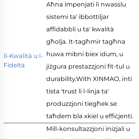
Aħna impenjati li nwasslu
sistemi ta' ibbottiljar
affidabbli u ta' kwalità
għolja. It-tagħmir tagħna
huwa mibni biex idum, u
Il-Kwalità u l-
Fideltà
jiżgura prestazzjoni fit-tul
u
durability.With XINMAO, inti
tista 'trust li l-linja ta'
produzzjoni tiegħek se
taħdem bla xkiel u effiċjenti.
Mill-konsultazzjoni inizjali u