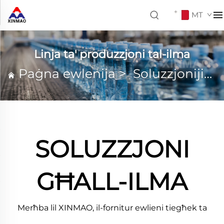
MT
Linja ta' produzzjoni tal-ilma
Paġna ewlenija
>
Soluzzjonijiet
SOLUZZJONI
GĦALL-ILMA
Merħba lil XINMAO, il-fornitur ewlieni tiegħek ta