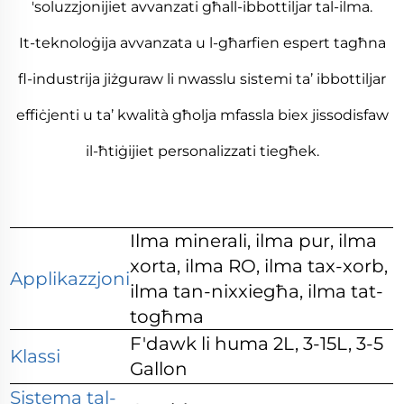
'soluzzjonijiet avvanzati għall-ibbottiljar tal-ilma.
It-teknoloġija avvanzata u l-għarfien espert tagħna
fl-industrija jiżguraw li nwasslu sistemi ta’ ibbottiljar
effiċjenti u ta’ kwalità għolja mfassla biex jissodisfaw
il-ħtiġijiet personalizzati tiegħek.
Ilma minerali, ilma pur, ilma
xorta, ilma RO, ilma tax-xorb,
Applikazzjoni
ilma tan-nixxiegħa, ilma tat-
togħma
F'dawk li huma 2L, 3-15L, 3-5
Klassi
Gallon
Sistema tal-