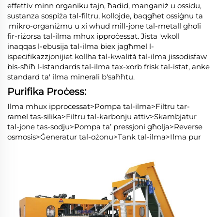
effettiv minn organiku tajn, ħadid, manganiż u ossidu,
sustanza sospiża tal-filtru, kollojde, baqgħet ossiġnu ta
'mikro-organiżmu u xi wħud mill-jone tal-metall għoli
fir-riżorsa tal-ilma mhux ipproċessat. Jista 'wkoll
inaqqas l-ebusija tal-ilma biex jagħmel l-
ispeċifikazzjonijiet kollha tal-kwalità tal-ilma jissodisfaw
bis-sħiħ l-istandards tal-ilma tax-xorb frisk tal-istat, anke
standard ta' ilma minerali b'saħħtu.
Purifika Proċess:
Ilma mhux ipproċessat>Pompa tal-ilma>Filtru tar-
ramel tas-silika>Filtru tal-karbonju attiv>Skambjatur
tal-jone tas-sodju>Pompa ta’ pressjoni għolja>Reverse
osmosis>Ġeneratur tal-ożonu>Tank tal-ilma>Ilma pur