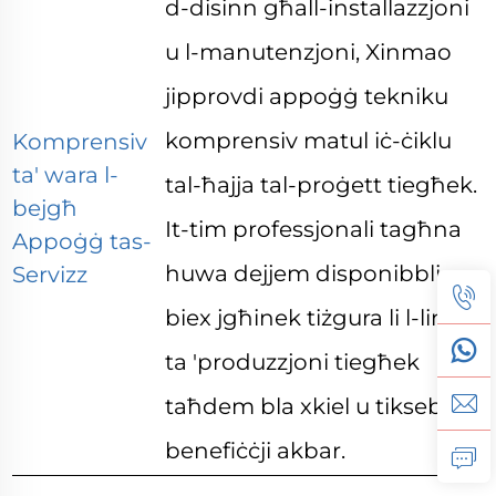
d-disinn għall-installazzjoni
u l-manutenzjoni, Xinmao
jipprovdi appoġġ tekniku
komprensiv matul iċ-ċiklu
Komprensiv
ta' wara l-
tal-ħajja tal-proġett tiegħek.
bejgħ
It-tim professjonali tagħna
Appoġġ tas-
huwa dejjem disponibbli
Servizz
biex jgħinek tiżgura li l-linja
ta 'produzzjoni tiegħek
taħdem bla xkiel u tikseb
benefiċċji akbar.