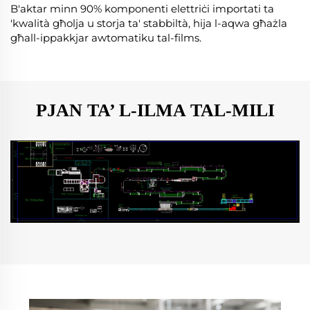
B'aktar minn 90% komponenti elettriċi importati ta
'kwalità għolja u storja ta' stabbiltà, hija l-aqwa għażla
għall-ippakkjar awtomatiku tal-films.
PJAN TA’ L-ILMA TAL-MILI