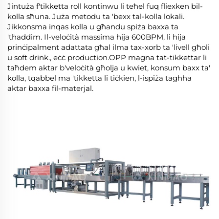
Jintuża f'tikketta roll kontinwu li teħel fuq fliexken bil-
kolla sħuna. Juża metodu ta 'bexx tal-kolla lokali.
Jikkonsma inqas kolla u għandu spiża baxxa ta
'tħaddim. Il-veloċità massima hija 600BPM, li hija
prinċipalment adattata għal ilma tax-xorb ta 'livell għoli
u soft drink., eċċ production.OPP magna tat-tikkettar li
taħdem aktar b'veloċità għolja u kwiet, konsum baxx ta'
kolla, tqabbel ma 'tikketta li tiċkien, l-ispiża tagħha
aktar baxxa fil-materjal.