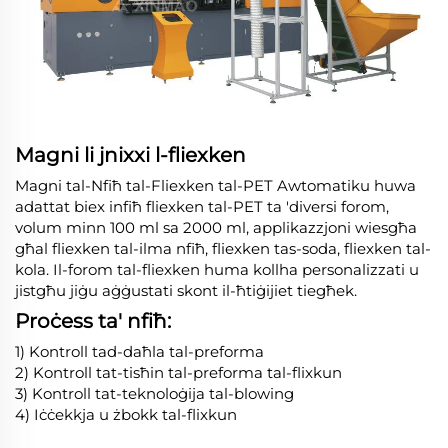
Magni li jnixxi l-fliexken
Magni tal-Nfiħ tal-Fliexken tal-PET Awtomatiku huwa
adattat biex infiħ fliexken tal-PET ta 'diversi forom,
volum minn 100 ml sa 2000 ml, applikazzjoni wiesgħa
għal fliexken tal-ilma nfiħ, fliexken tas-soda, fliexken tal-
kola. Il-forom tal-fliexken huma kollha personalizzati u
jistgħu jiġu aġġustati skont il-ħtiġijiet tiegħek.
Proċess ta' nfiħ:
1) Kontroll tad-daħla tal-preforma
2) Kontroll tat-tisħin tal-preforma tal-flixkun
3) Kontroll tat-teknoloġija tal-blowing
4) Iċċekkja u żbokk tal-flixkun