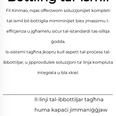
Fil Xinmao, nqas offerzwom soluzzjonijiet kompleti
tal-ismil bil-bottiglia mimminijiet biex jmassimu l-
effiċjenza u jgħamelu siċur tal-istandardi tas-sillqa
ġodda.
Is-sistemi tagħna jkopru kull aspett tal-proċess tal-
ibbottiljar, u jipprovdulek soluzzjoni ta' linja kompluta
integrata u bla xkiel.
Il-linji tal-ibbottiljar tagħna
huma kapaċi jimmaniġġjaw