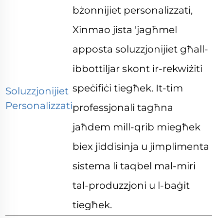
bżonnijiet personalizzati,
Xinmao jista 'jagħmel
apposta soluzzjonijiet għall-
ibbottiljar skont ir-rekwiżiti
speċifiċi tiegħek. It-tim
Soluzzjonijiet
Personalizzati
professjonali tagħna
jaħdem mill-qrib miegħek
biex jiddisinja u jimplimenta
sistema li taqbel mal-miri
tal-produzzjoni u l-baġit
tiegħek.