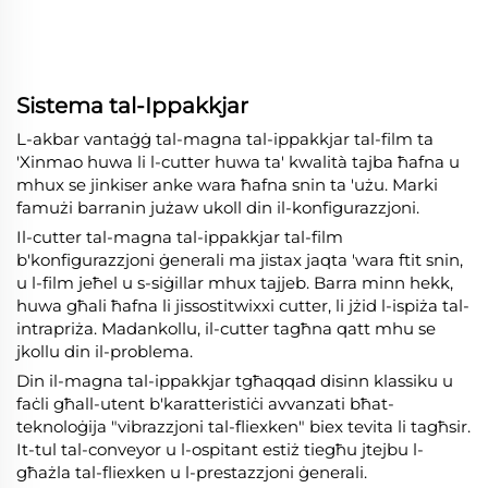
Sistema tal-Ippakkjar
L-akbar vantaġġ tal-magna tal-ippakkjar tal-film ta
'Xinmao huwa li l-cutter huwa ta' kwalità tajba ħafna u
mhux se jinkiser anke wara ħafna snin ta 'użu. Marki
famużi barranin jużaw ukoll din il-konfigurazzjoni.
Il-cutter tal-magna tal-ippakkjar tal-film
b'konfigurazzjoni ġenerali ma jistax jaqta 'wara ftit snin,
u l-film jeħel u s-siġillar mhux tajjeb. Barra minn hekk,
huwa għali ħafna li jissostitwixxi cutter, li jżid l-ispiża tal-
intrapriża. Madankollu, il-cutter tagħna qatt mhu se
jkollu din il-problema.
Din il-magna tal-ippakkjar tgħaqqad disinn klassiku u
faċli għall-utent b'karatteristiċi avvanzati bħat-
teknoloġija "vibrazzjoni tal-fliexken" biex tevita li tagħsir.
It-tul tal-conveyor u l-ospitant estiż tiegħu jtejbu l-
għażla tal-fliexken u l-prestazzjoni ġenerali.