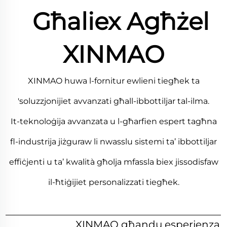
Għaliex Agħżel
XINMAO
XINMAO huwa l-fornitur ewlieni tiegħek ta
'soluzzjonijiet avvanzati għall-ibbottiljar tal-ilma.
It-teknoloġija avvanzata u l-għarfien espert tagħna
fl-industrija jiżguraw li nwasslu sistemi ta’ ibbottiljar
effiċjenti u ta’ kwalità għolja mfassla biex jissodisfaw
il-ħtiġijiet personalizzati tiegħek.
XINMAO għandu esperjenza