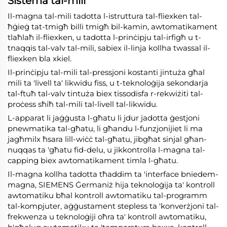
Sistema tal-mili
Il-magna tal-mili tadotta l-istruttura tal-fliexken tal-
ħġieġ tat-tmigħ billi tmigħ bil-kamin, awtomatikament
tlaħlaħ il-fliexken, u tadotta l-prinċipju tal-irfigħ u t-
tnaqqis tal-valv tal-mili, sabiex il-linja kollha twassal il-
fliexken bla xkiel.
Il-prinċipju tal-mili tal-pressjoni kostanti jintuża għal
mili ta 'livell ta' likwidu fiss, u t-teknoloġija sekondarja
tal-ftuħ tal-valv tintuża biex tissodisfa r-rekwiżiti tal-
proċess sħiħ tal-mili tal-livell tal-likwidu.
L-apparat li jaġġusta l-għatu li jdur jadotta ġestjoni
pnewmatika tal-għatu, li għandu l-funzjonijiet li ma
jagħmilx ħsara lill-wiċċ tal-għatu, jibgħat sinjal għan-
nuqqas ta 'għatu fid-delu, u jikkontrolla l-magna tal-
capping biex awtomatikament timla l-għatu.
Il-magna kollha tadotta tħaddim ta 'interface bniedem-
magna, SIEMENS Ġermaniż hija teknoloġija ta' kontroll
awtomatiku bħal kontroll awtomatiku tal-programm
tal-kompjuter, aġġustament stepless ta 'konverżjoni tal-
frekwenza u teknoloġiji oħra ta' kontroll awtomatiku,