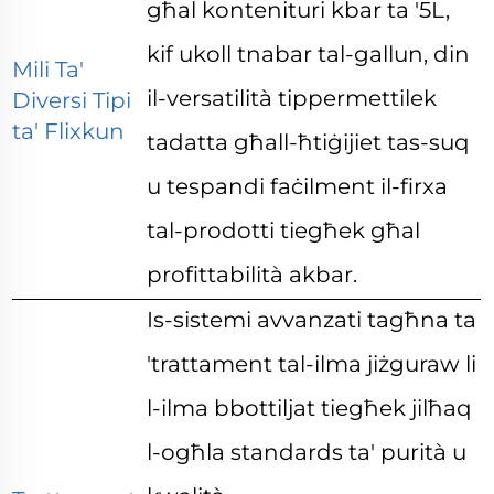
għal kontenituri kbar ta '5L,
kif ukoll tnabar tal-gallun, din
Mili Ta'
il-versatilità tippermettilek
Diversi Tipi
ta' Flixkun
tadatta għall-ħtiġijiet tas-suq
u tespandi faċilment il-firxa
tal-prodotti tiegħek għal
profittabilità akbar.
Is-sistemi avvanzati tagħna ta
'trattament tal-ilma jiżguraw li
l-ilma bbottiljat tiegħek jilħaq
l-ogħla standards ta' purità u