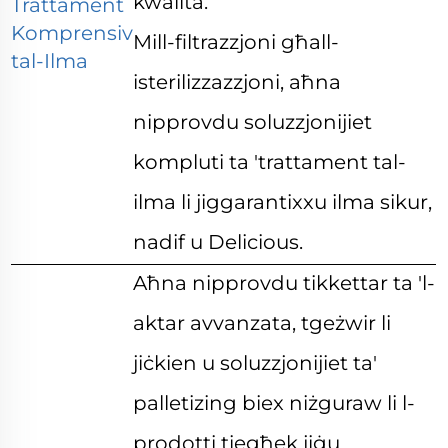
kwalità.
Trattament
Komprensiv
Mill-filtrazzjoni għall-
tal-Ilma
isterilizzazzjoni, aħna
nipprovdu soluzzjonijiet
kompluti ta 'trattament tal-
ilma li jiggarantixxu ilma sikur,
nadif u Delicious.
Aħna nipprovdu tikkettar ta 'l-
aktar avvanzata, tgeżwir li
jiċkien u soluzzjonijiet ta'
palletizing biex niżguraw li l-
prodotti tiegħek jiġu