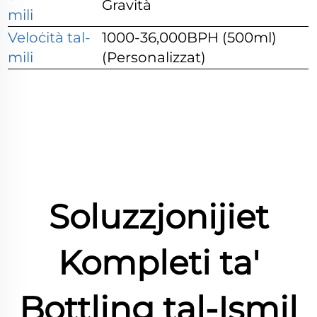
Gravità
mili
Veloċità tal-
1000-36,000BPH (500ml)
mili
(Personalizzat)
Soluzzjonijiet
Kompleti ta'
Bottling tal-Ismil