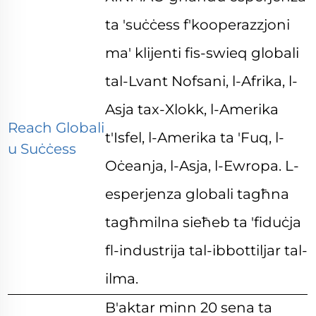
ta 'suċċess f'kooperazzjoni
ma' klijenti fis-swieq globali
tal-Lvant Nofsani, l-Afrika, l-
Asja tax-Xlokk, l-Amerika
Reach Globali
t'Isfel, l-Amerika ta 'Fuq, l-
u Suċċess
Oċeanja, l-Asja, l-Ewropa. L-
esperjenza globali tagħna
tagħmilna sieħeb ta 'fiduċja
fl-industrija tal-ibbottiljar tal-
ilma.
B'aktar minn 20 sena ta