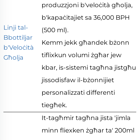
produzzjoni b'veloċità għolja,
b'kapaċitajiet sa 36,000 BPH
Linji tal-
(500 ml).
Bbottiljar
Kemm jekk għandek bżonn
b'Veloċità
tiflixkun volumi żgħar jew
Għolja
kbar, is-sistemi tagħna jistgħu
jissodisfaw il-bżonnijiet
personalizzati differenti
tiegħek.
It-tagħmir tagħna jista 'jimla
minn fliexken żgħar ta' 200ml