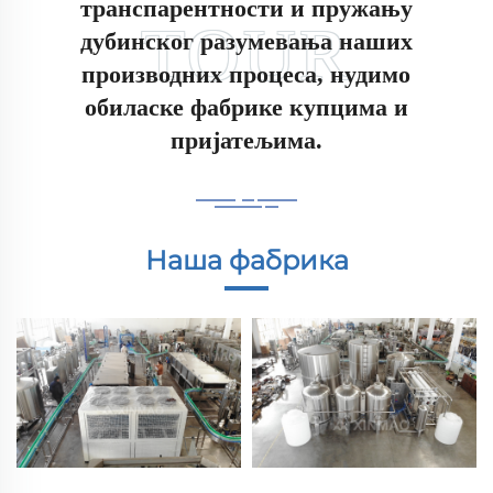
транспарентности и пружању
дубинског разумевања наших
производних процеса, нудимо
обиласке фабрике купцима и
пријатељима.
Наша фабрика