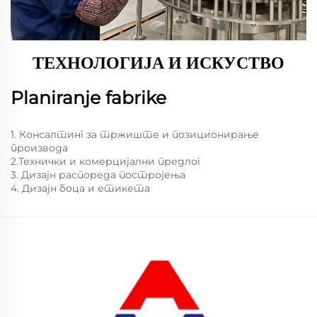
ТЕХНОЛОГИЈА И ИСКУСТВО
Planiranje fabrike
1. Консалтинг за тржиште и позиционирање
производа
2.Технички и комерцијални предлог
3. Дизајн распореда постројења
4. Дизајн боца и етикета