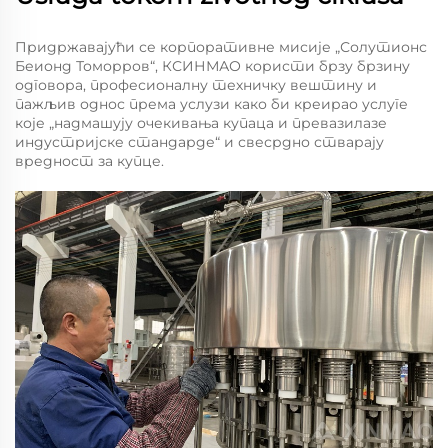
Придржавајући се корпоративне мисије „Солутионс
Беионд Томорров“, КСИНМАО користи брзу брзину
одговора, професионалну техничку вештину и
пажљив однос према услузи како би креирао услуге
које „надмашују очекивања купаца и превазилазе
индустријске стандарде“ и свесрдно стварају
вредност за купце.