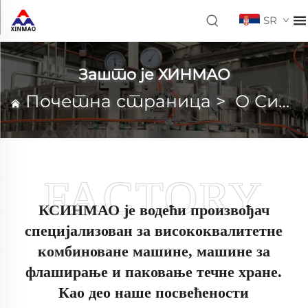
SR
Зашто је ХИНМАО
Почетна страница
>
О Синмао-у
КСИНМАО је водећи произвођач
специјализован за висококвалитетне
комбиноване машине, машине за
флаширање и паковање течне хране.
Као део наше посвећености