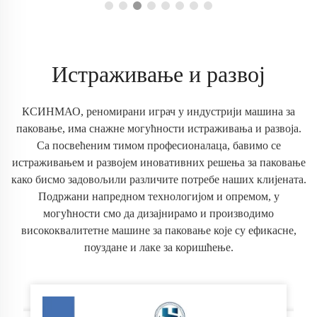
Истраживање и развој
КСИНМАО, реномирани играч у индустрији машина за
паковање, има снажне могућности истраживања и развоја.
Са посвећеним тимом професионалаца, бавимо се
истраживањем и развојем иновативних решења за паковање
како бисмо задовољили различите потребе наших клијената.
Подржани напредном технологијом и опремом, у
могућности смо да дизајнирамо и производимо
висококвалитетне машине за паковање које су ефикасне,
поуздане и лаке за коришћење.