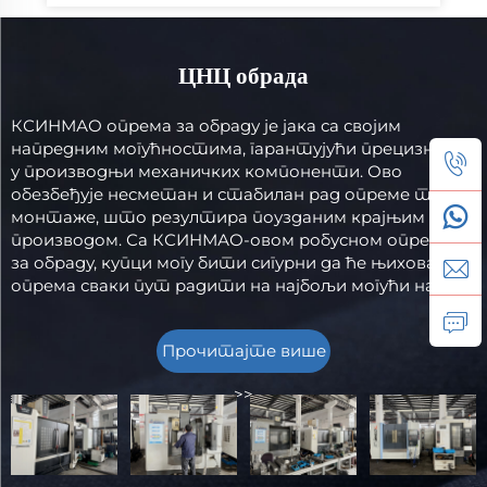
ЦНЦ обрада
КСИНМАО опрема за обраду је јака са својим
напредним могућностима, гарантујући прецизност
у производњи механичких компоненти. Ово
обезбеђује несметан и стабилан рад опреме током
монтаже, што резултира поузданим крајњим
производом. Са КСИНМАО-овом робусном опремом
за обраду, купци могу бити сигурни да ће њихова
опрема сваки пут радити на најбољи могући начин.
Прочитајте више
>>