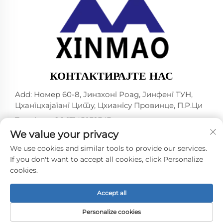
КОНТАКТИРАЈТЕ НАС
Add: Номер 60-8, Јинзхонг Роад, Јинфенг ТУН,
Цхангцхајаганг Цитy, Цхиангсу Провинцe, П.Р.Ци
Телефон:
+86-13145032343
We value your privacy
Е-маил:
[email protected]
We use cookies and similar tools to provide our services.
If you don't want to accept all cookies, click Personalize
cookies.
Ауторско право © 2024 од стране ЦHANGJIAGANG
CITY XINMAO ДРИНК МАСХИНЕРИ ЦО., ЛТД. -
Политике приватности
Accept all
Personalize cookies