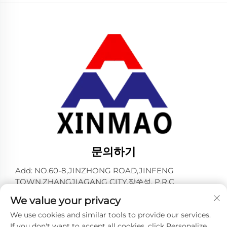
문의하기
Add: NO.60-8,JINZHONG ROAD,JINFENG
TOWN,ZHANGJIAGANG CITY,장쑤성, P.R.C
전화:
+86-13145032343
We value your privacy
이메일:
[email protected]
We use cookies and similar tools to provide our services.
If you don't want to accept all cookies, click Personalize