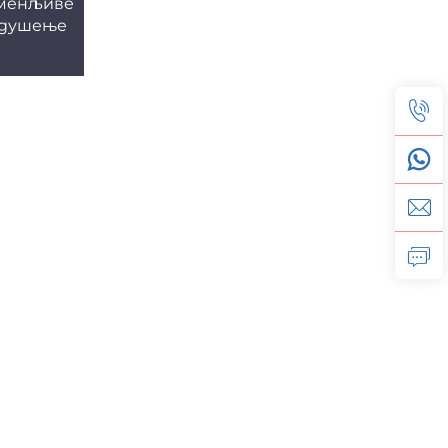
оменљиве
 душење