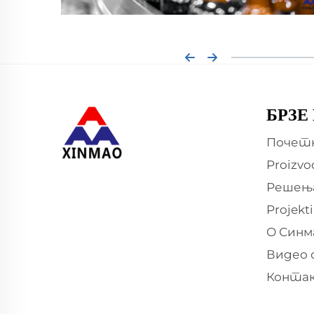
БРЗЕ
Почет
Proizvo
Решењ
Projekti
О Синм
Видео 
Конта