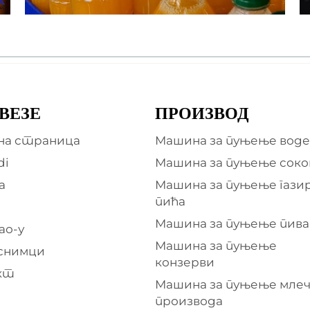
 ВЕЗЕ
ПРОИЗВОД
на страница
Машина за пуњење воде
di
Машина за пуњење соко
а
Машина за пуњење гази
пића
Машина за пуњење пива
ао-у
Машина за пуњење
снимци
конзерви
кт
Машина за пуњење мле
производа