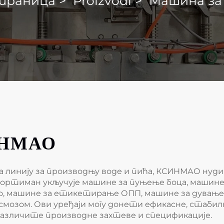
траница
>
Proizvodi
>
Машина за
ИНМАО
а линију за производњу воде и пића, КСИНМАО нуд
асортиман укључује машине за пуњење боца, машин
ко, машине за етикетирање ОПП, машине за дувањ
смозом. Ови уређаји могу донети ефикасне, стаби
 различите производне захтеве и спецификације.