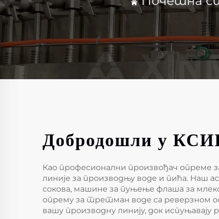
Почетна с
Добродошли у КС
Као професионални произвођач опреме з
линије за производњу воде и пића. Наш 
сокова, машине за пуњење флаша за мле
опрему за третман воде са реверзном о
вашу производну линију, док испуњавају