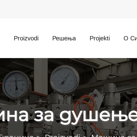
Proizvodi
Решења
Projekti
О С
на за душење