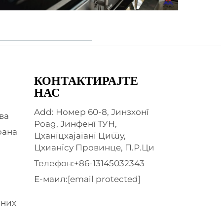
КОНТАКТИРАЈТЕ
НАС
Add: Номер 60-8, Јинзхонг
ва
Роад, Јинфенг ТУН,
рана
Цхангцхајаганг Цитy,
Цхиангсу Провинцe, П.Р.Ци
Телефон:
+86-13145032343
Е-маил:
[email protected]
чних