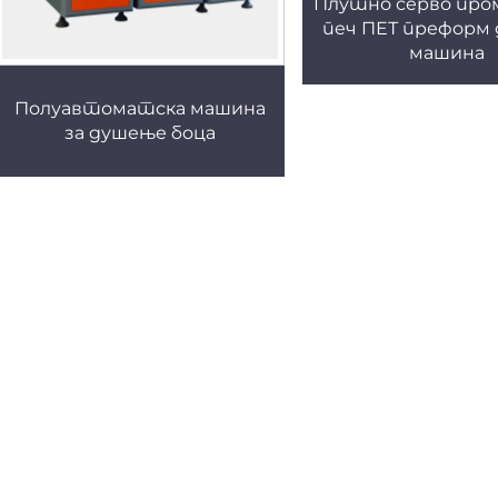
Плутно серво пр
печ ПЕТ преформ
машина
Полуавтоматска машина
за душење боца