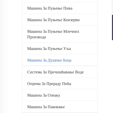
Машина За Пуњење Пива
Машина За Пуњење Конзерви
Машина За Пуњење Млечних
Производа
Машина За Пуњење Уља
Машина За Душење Боца
Система За Пречишћавање Воде
Опрема За Прераду Пића
Машина За Ознаку
Машина За Паковање