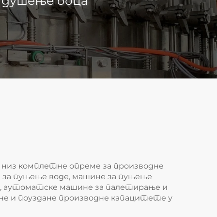
 душење боца
и низ комплетне опреме за производне
е за пуњење воде, машине за пуњење
е, аутоматске машине за палетирање и
лне и поуздане производне капацитете у