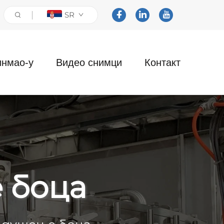
SR
инмао-у
Видео снимци
Контакт
 боца