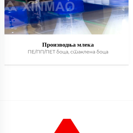
Производња млека
ПЕ/ПП/ПЕТ боца, стаклена боца