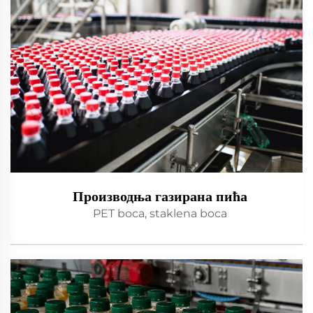
Производња газирана пића
PET boca, staklena boca