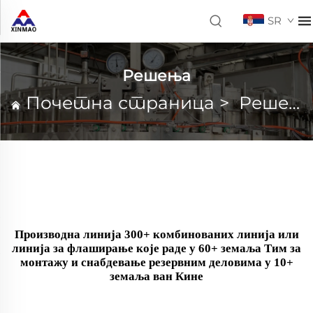
SR
Решења
Почетна страница
>
Решења
Производна линија 300+ комбинованих линија или
линија за флаширање које раде у 60+ земаља Тим за
монтажу и снабдевање резервним деловима у 10+
земаља ван Кине