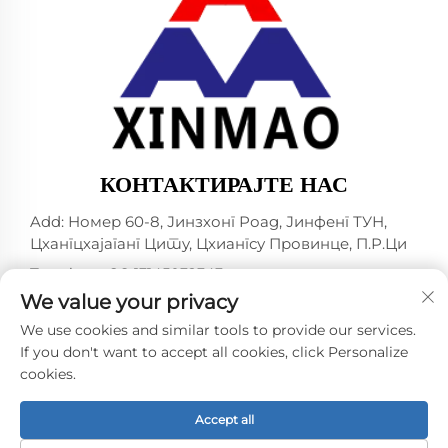
КОНТАКТИРАЈТЕ НАС
Add: Номер 60-8, Јинзхонг Роад, Јинфенг ТУН,
Цхангцхајаганг Цитy, Цхиангсу Провинцe, П.Р.Ци
Телефон:
+86-13145032343
We value your privacy
Е-маил:
[email protected]
We use cookies and similar tools to provide our services.
If you don't want to accept all cookies, click Personalize
cookies.
Ауторско право © 2024 од стране ЦHANGJIAGANG
CITY XINMAO ДРИНК МАСХИНЕРИ ЦО., ЛТД. -
Политике приватности
Accept all