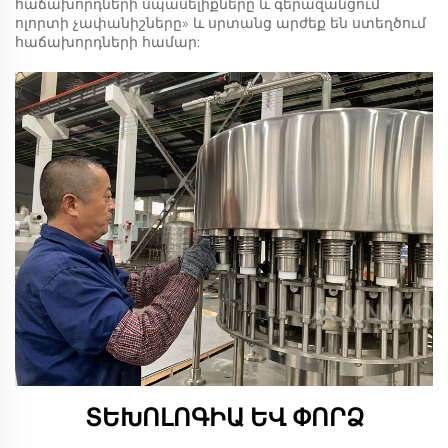
հաճախորդների սպասելիքները և գերազանցում
ոլորտի չափանիշները» և սրտանց արժեք են ստեղծում
հաճախորդների համար:
ՏԵԽՈԼՈԳԻԱ ԵՎ ՓՈՐՁ