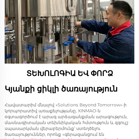
ՏԵԽՈԼՈԳԻԱ ԵՎ ՓՈՐՁ
Կյանքի ցիկլի ծառայություն
Հավատարիմ մնալով «Solutions Beyond Tomorrow»-ի
կորպորատիվ առաքելությանը, XINMAO-ն
օգտագործում է արագ արձագանքման արագություն,
մասնագիտական տեխնիկական հմտություն և զգույշ
սպասարկման վերաբերմունք՝ ստեղծելու
ծառայություններ, որոնք «գերազանցում են