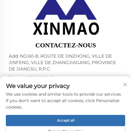
CONTACTEZ-NOUS
Add: NO.60-8, ROUTE DE JINZHONG, VILLE DE
JINFENG, VILLE DE ZHANGJIAGANG, PROVINCE
DE JIANGSU, R.P.C.
Tél. :
+86-13145032343
We value your privacy
Courriel :
[email protected]
We use cookies and similar tools to provide our services.
If you don't want to accept all cookies, click Personalize
cookies.
Droits d'auteur © 2024 par ZHANGJIAGANG CITY
XINMAO DRINK MACHINERY CO.,LTD. -
Politique de
confidentialité
Accept all