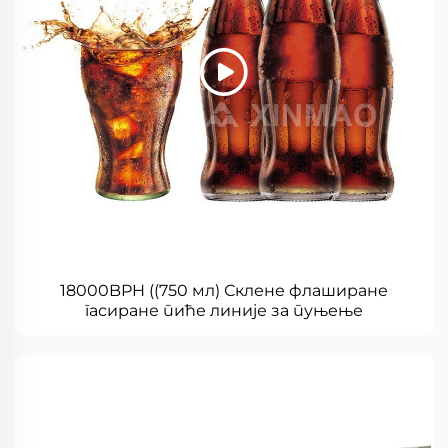
18000BPH ((750 мл) Склене флаширане
гасиране пиће линије за пуњење