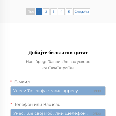
Пре
1
2
3
4
5
Следећи
Добијте бесплатни цитат
Наш представник ће вас ускоро
контактирати.
Е-маил
0/100
Телефон или Ватсап
0/100