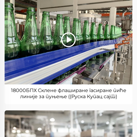
18000БПХ Склене флаширане гасиране пиће
линије за пуњење ((Руска Купац сајт)