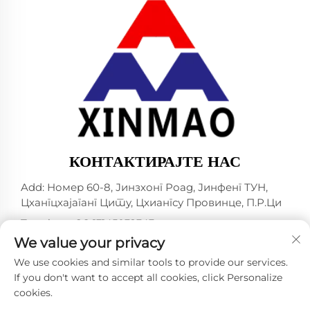
КОНТАКТИРАЈТЕ НАС
Add: Номер 60-8, Јинзхонг Роад, Јинфенг ТУН,
Цхангцхајаганг Цитy, Цхиангсу Провинцe, П.Р.Ци
Телефон:
+86-13145032343
We value your privacy
Е-маил:
[email protected]
We use cookies and similar tools to provide our services.
If you don't want to accept all cookies, click Personalize
cookies.
Ауторско право © 2024 од стране ЦHANGJIAGANG
CITY XINMAO ДРИНК МАСХИНЕРИ ЦО., ЛТД. -