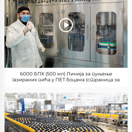
6000 БПХ (500 мл) Линија за пуњење
газираних пића у ПЕТ боцама (страница за
кориснике УАЕ)