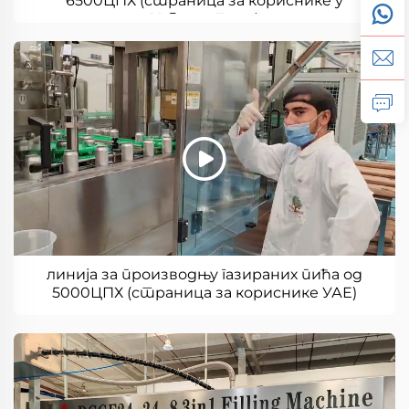
6500ЦПХ (страница за кориснике у
Узбекистану)
линија за производњу газираних пића од
5000ЦПХ (страница за кориснике УАЕ)