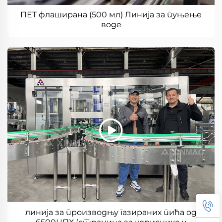
ПЕТ флаширана (500 мл) Линија за пуњење
воде
линија за производњу газираних пића од