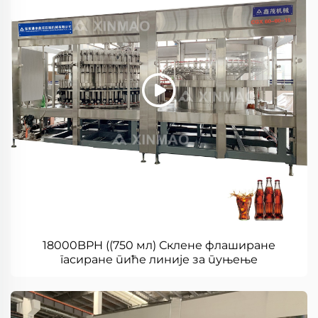
18000BPH ((750 мл) Склене флаширане
гасиране пиће линије за пуњење