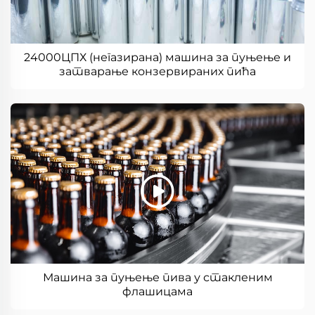
24000ЦПХ (негазирана) машина за пуњење и
затварање конзервираних пића
Машина за пуњење пива у стакленим
флашицама