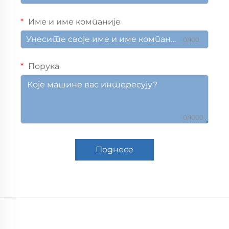
Име и име компаније
0/100
Порука
0/1000
Поднесе