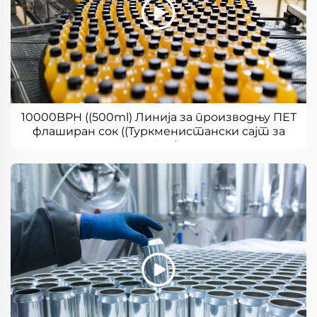
10000BPH ((500ml) Линија за производњу ПЕТ
флаширан сок ((Туркменистански сајт за
купце)