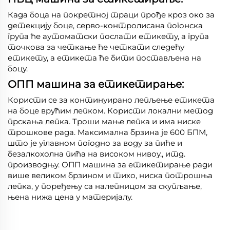
Када боца на покретној траци прође кроз око за
детекцију боце, серво-контролисана погонска
група ће аутоматски послати етикету, а група
точкова за четкање ће четкати следећу
етикету, а етикета ће бити постављена на
боцу.
ОПП машина за етикетирање:
Користи се за континуирано лепљење етикета
на боце врућим лепком. Користи локални метод
прскања лепка. Троши мање лепка и има ниске
трошкове рада. Максимална брзина је 600 БПМ,
што је углавном погодно за воду за пиће и
безалкохолна пића на високом нивоу., итд.
производњу. ОПП машина за етикетирање ради
више великом брзином и тихо, ниска потрошња
лепка, у поређењу са налепницом за скупљање,
њена нижа цена у материјалу.