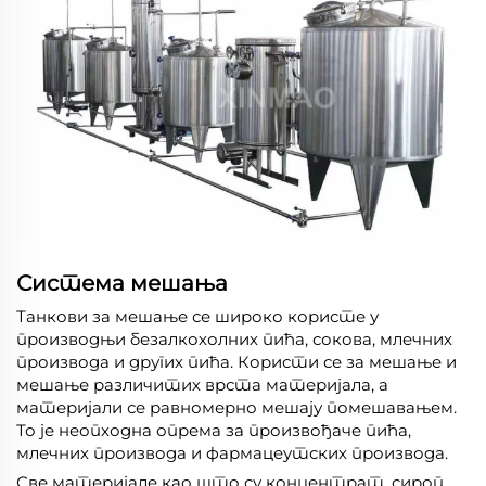
Система мешања
Танкови за мешање се широко користе у
производњи безалкохолних пића, сокова, млечних
производа и других пића. Користи се за мешање и
мешање различитих врста материјала, а
материјали се равномерно мешају помешавањем.
То је неопходна опрема за произвођаче пића,
млечних производа и фармацеутских производа.
Све материјале као што су концентрат, сироп,