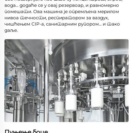
вода... додаће се у овај резервоар, и равномерно
помешати. Ова машина је опремљена мерилом
нивоа течности, респиратором за ваздух,
чишћењем CIP-а, санитарним рупором... и тако
даље.
Пуњење боце