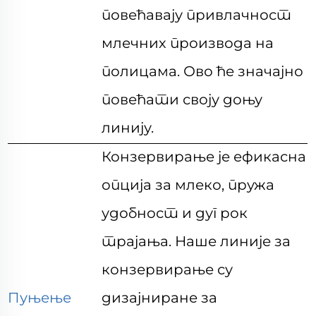
повећавају привлачност
млечних производа на
полицама. Ово ће значајно
повећати своју доњу
линију.
Конзервирање је ефикасна
опција за млеко, пружа
удобност и дуг рок
трајања. Наше линије за
конзервирање су
Пуњење
дизајниране за