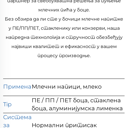
партнер за свеобухватна решења за пуњење
млечних пића у боце.
Без обзира да ли сте у бочици млечне напитке
у ПЕ/ПП/ПЕТ, стакленику или конзерви, наша
напредна технологија и стручност обезбеђују
највиши квалитет и ефикасност у вашем
процесу производње.
Примена
Млечни напици, млеко
ПЕ / ПП / ПЕТ боца, стаклена
Tip
боца, алуминијумска лименка
Система
за
Нормални притисак