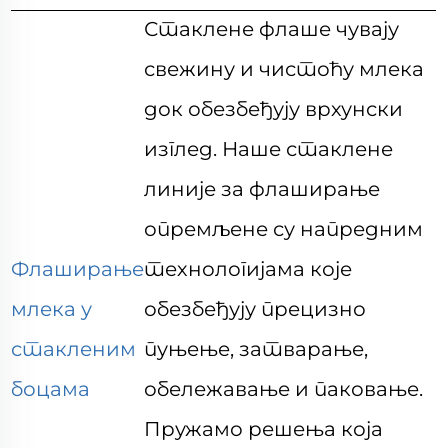
Стаклене флаше чувају
свежину и чистоћу млека
док обезбеђују врхунски
изглед. Наше стаклене
линије за флаширање
опремљене су напредним
Флаширање
технологијама које
млека у
обезбеђују прецизно
стакленим
пуњење, затварање,
боцама
обележавање и паковање.
Пружамо решења која