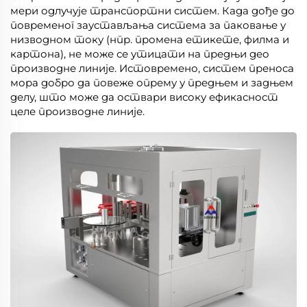
мери одлучује транспортни систем. Када дође до
повременог заустављања система за паковање у
низводном току (нпр. промена етикете, филма и
картона), не може се утицати на предњи део
производне линије. Истовремено, систем преноса
мора добро да повеже опрему у предњем и задњем
делу, што може да оствари високу ефикасност
целе производне линије.