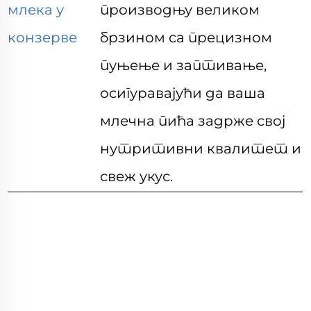
млека у
производњу великом
конзерве
брзином са прецизном
пуњење и заптивање,
осигуравајући да ваша
млечна пића задрже свој
нутритивни квалитет и
свеж укус.