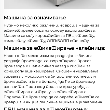
Машина за означивање
Нудимо неколико различитих врста машина за
етикетирање боца на основу ваших захтева.
Машине се могу користити за ПВЦ етикету,
самолепљу етикету, ОПП/БОПП етикету.
Машина за етикетирање налепница:
Након што механизам за раздвајање бочица
раздваја производе, сензор открива пролаз
производа и шаље сигнал назад у систем за
контролу етикетирања. Системи управљања
управљају мотором да би послали етикету и
причврстили је на положај где ће се производ
означити. Производ пролази кроз уређај за
етикетирање и траку за етикетирање
Подвижите производ да се окреће, етикета се
преврта и акција лепљења етикете је завршена.
ПВЦ машина за етикетирање: