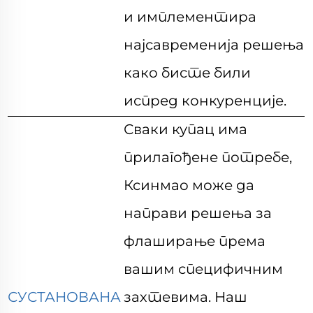
и имплементира
најсавременија решења
како бисте били
испред конкуренције.
Сваки купац има
прилагођене потребе,
Ксинмао може да
направи решења за
флаширање према
вашим специфичним
СУСТАНОВАНА
захтевима. Наш