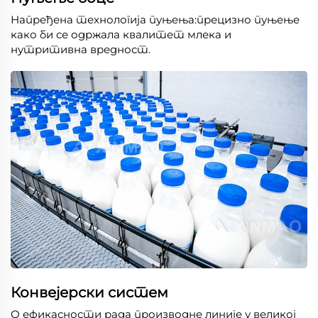
Напређена технологија пуњења:прецизно пуњење
како би се одржала квалитет млека и
нутритивна вредност.
Конвејерски систем
О ефикасности рада производне линије у великој