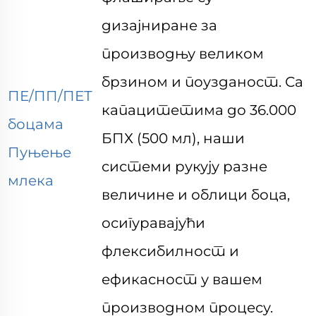
дизајниране за
производњу великом
брзином и поузданост. Са
ПЕ/ПП/ПЕТ
капацитетима до 36.000
боцама
БПХ (500 мл), наши
Пуњење
системи рукују
разне
млека
величине и облици боца,
осигуравајући
флексибилност и
ефикасност у вашем
производном процесу.