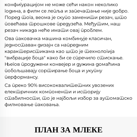
конфигурацијом не може сећи након неколико
година, а филм се лепља и запечатање није добро.
Поред тога, веома је скупо заменити резач, што
повећава трошкове предузећа. Међутим, наш
резач никада неће имати овај проблем.
Ова паковачка машина комбинује класичан,
једноставан дизајн са напредним
карактеристикама као што је технологија
"вибрације боца" како би се спречило стискање.
Његов продужени конвејер и дужина домаћина
побољшавају сортирање боца и укупну
перформансу.
Са преко 90% висококвалитетних увозених
електричних компоненти и историју
стабилности, то је најбољи избор за аутоматско
филмовање паковања.
ПЛАН ЗА МЛЕКЕ