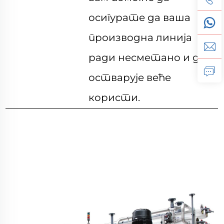
осигурате да ваша
производна линија
ради несметано и да
остварује веће
користи.