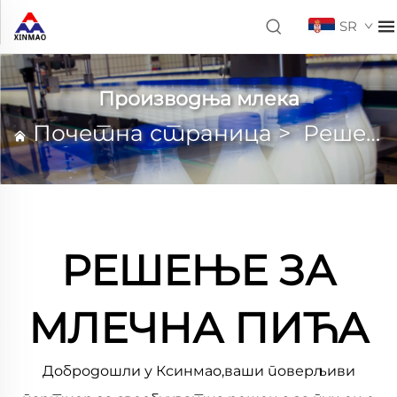
SR
Производња млека
Почетна страница
>
Решења
РЕШЕЊЕ ЗА
МЛЕЧНА ПИЋА
Добродошли у Ксинмао,ваши поверљиви