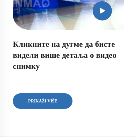
Кликните на дугме да бисте
видели више детаља о видео
снимку
PRIKAŽI VIŠE