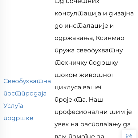
Од почетних
консултација и дизајна
до инсталације и
одржавања, Ксинмао
пружа свеобухватну
техничку подршку
током животног
Свеобухватна
циклуса вашег
постпродаја
пројекта. Наш
Услуга
професионални тим је
подршке
увек на располагању да
вам помогне да