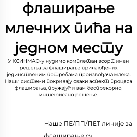
флаширање
млечних пића на
једном месту
У КСИНМАО-у нудимо комплетан асортиман
решења за флаширање прилагођених
јединственим потребама произвођача млека.
Наши системи покривају сваки аспект процеса
флаширања, пружајући вам беспрекорно,
интегрисано решење.
Наше ПЕ/ПП/ПЕТ линије за
флаширање су