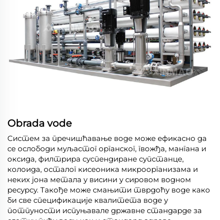
Obrada vode
Систем за пречишћавање воде може ефикасно да
се ослободи муљастог органског, гвожђа, мангана и
оксида, филтрира суспендиране супстанце,
колоида, осталог кисеоника микроорганизама и
неких јона метала у висини у сировом водном
ресурсу. Такође може смањити тврдоћу воде како
би све спецификације квалитета воде у
потпуности испуњавале државне стандарде за