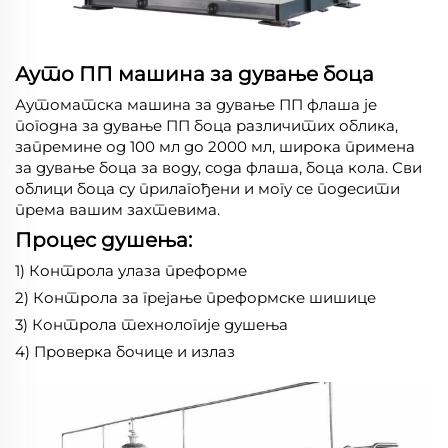
Ауто ПП машина за дување боца
Аутоматска машина за дување ПП флаша је
погодна за дување ПП боца различитих облика,
запремине од 100 мл до 2000 мл, широка примена
за дување боца за воду, сода флаша, боца кола. Сви
облици боца су прилагођени и могу се подесити
према вашим захтевима.
Процес душења:
1) Контрола улаза преформе
2) Контрола за грејање преформске шишице
3) Контрола технологије душења
4) Проверка бочице и излаз