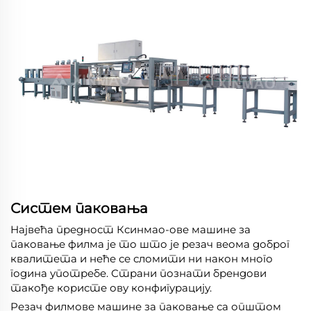
Систем паковања
Највећа предност Ксинмао-ове машине за
паковање филма је то што је резач веома доброг
квалитета и неће се сломити ни након много
година употребе. Страни познати брендови
такође користе ову конфигурацију.
Резач филмове машине за паковање са општом