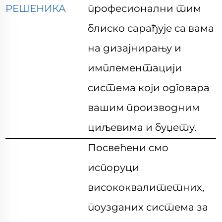
РЕШЕНИКА
професионални тим
блиско сарађује са вама
на дизајнирању и
имплементацији
система који одговара
вашим производним
циљевима и буџету.
Посвећени смо
испоруци
висококвалитетних,
поузданих система за