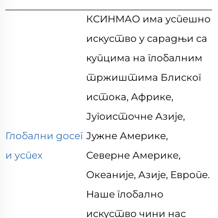
КСИНМАО има успешно
искуство у сарадњи са
купцима на глобалним
тржиштима Блиског
истока, Африке,
Југоисточне Азије,
Глобални досег
Јужне Америке,
и успех
Северне Америке,
Океаније, Азије, Европе.
Наше глобално
искуство чини нас