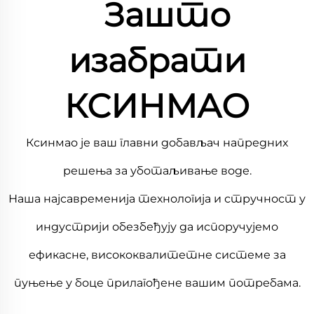
Зашто
изабрати
КСИНМАО
Ксинмао је ваш главни добављач напредних
решења за уботаљивање воде.
Наша најсавременија технологија и стручност у
индустрији обезбеђују да испоручујемо
ефикасне, висококвалитетне системе за
пуњење у боце прилагођене вашим потребама.