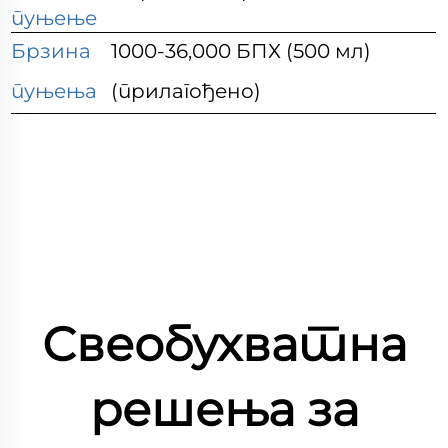
пуњење
Брзина
1000-36,000 БПХ (500 мл)
пуњења
(прилагођено)
Свеобухватна
решења за