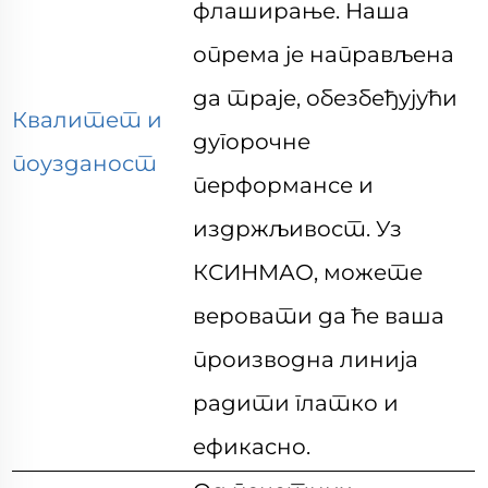
флаширање. Наша
опрема је направљена
да траје, обезбеђујући
Квалитет и
дугорочне
поузданост
перформансе
и
издржљивост. Уз
КСИНМАО, можете
веровати да ће ваша
производна линија
радити глатко и
ефикасно.