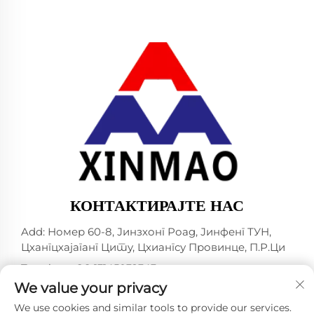
КОНТАКТИРАЈТЕ НАС
Add: Номер 60-8, Јинзхонг Роад, Јинфенг ТУН,
Цхангцхајаганг Цитy, Цхиангсу Провинцe, П.Р.Ци
Телефон:
+86-13145032343
We value your privacy
Е-маил:
[email protected]
We use cookies and similar tools to provide our services.