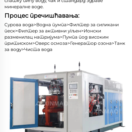
слатку пићу воду, чак и стандард здраве
минералне воде.
Процес пречишћавања:
Сурова вода>Водна пумпа>Филтер за силикани
песк>Филтер за активни угљен>Ионски
разменилац натријума>Пумпа под високим
притиском>Оверс осмоза>Генератор озона>Танк
за воду>Чиста вода