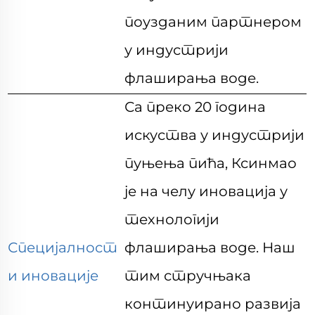
поузданим партнером
у индустрији
флаширања воде.
Са преко 20 година
искуства у индустрији
пуњења пића, Ксинмао
је на челу иновација у
технологији
Специјалност
флаширања воде. Наш
и иновације
тим стручњака
континуирано развија