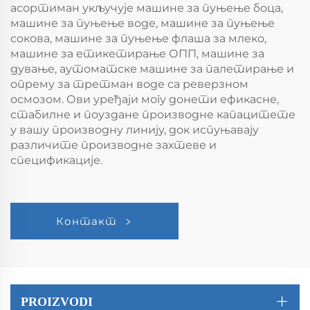
асортиман укључује машине за пуњење боца,
машине за пуњење воде, машине за пуњење
сокова, машине за пуњење флаша за млеко,
машине за етикетирање ОПП, машине за
дување, аутоматске машине за палетирање и
опрему за третман воде са реверзном
осмозом. Ови уређаји могу донети ефикасне,
стабилне и поуздане производне капацитете
у вашу производну линију, док испуњавају
различите производне захтеве и
спецификације.
Контакт
PROIZVODI