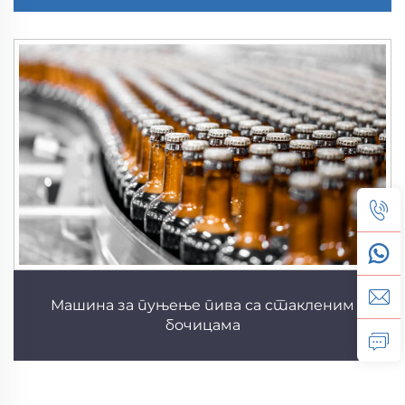
Машина за пуњење пива са стакленим
бочицама