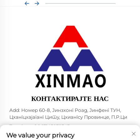
КОНТАКТИРАЈТЕ НАС
Add: Номер 60-8, Јинзхонг Роад, Јинфенг ТУН,
Цхангцхајаганг Цитy, Цхиангсу Провинцe, П.Р.Ци
Телефон:
+86-13145032343
We value your privacy
Е-маил:
[email protected]