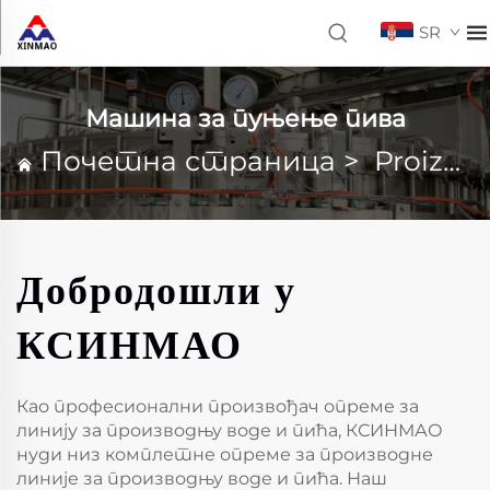
SR
Машина за пуњење пива
Почетна страница
>
Proizvodi
Добродошли у
КСИНМАО
Као професионални произвођач опреме за
линију за производњу воде и пића, КСИНМАО
нуди низ комплетне опреме за производне
линије за производњу воде и пића. Наш