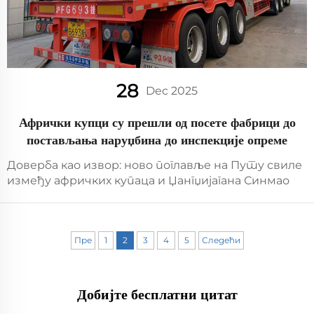
28
Dec 2025
Афрички купци су прешли од посете фабрици до
постављања наруџбина до инспекције опреме
Доверба као извор: ново поглавље на Путу свиле
између афричких купаца и Џангџијагана Синмао
Када су афрички купци први пут ступили на
земљу Џангџијагана, био је испуњен опрезом и
очекивањем. Овај произвођач бутилиране воде
Пре
1
2
3
4
5
Следећи
из...
Добијте бесплатни цитат