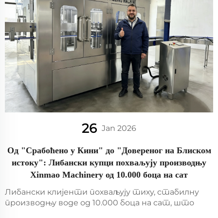
26
Jan 2026
Од "Срабоћено у Кини" до "Довереног на Блиском
истоку": Либански купци похваљују производњу
Xinmao Machinery од 10.000 боца на сат
Либански клијенти похваљују тиху, стабилну
производњу воде од 10.000 боца на сат, што
смањује време простора и одржавање. Види