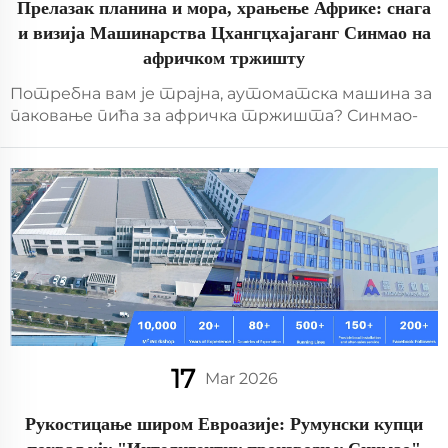
Прелазак планина и мора, храњење Африке: снага
и визија Машинарства Цхангцхајаганг Синмао на
афричком тржишту
Потребна вам је трајна, аутоматска машина за
паковање пића за афричка тржишта? Синмао-
ова CGF серија испоручује 36.000 БПХ,
прецизност ±1 мл и 304/316Л нерђајући челик.
Поуздано у Гани, изграђено за развој
инфраструктуре. Захтевите детаље данас.
17
Mar 2026
Рукостицање широм Евроазије: Румунски купци