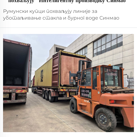
похваљују "Интелигентну производњу Синмао"
Румунски купци похваљују линије за
уботаљивање стакла и бурног воде Синмао
сертификоване од стране ЕУ, потпуно
аутоматизоване и поддржане сервисом.
Откријте прецизност, флексибилност и 24h
глобалну подршку. Захтевите демонстрацију
решења.