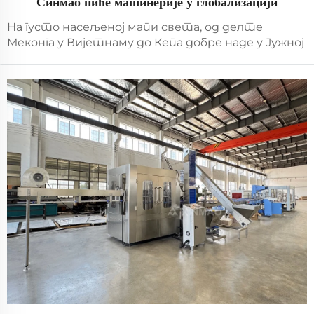
Синмао пиће машинерије у глобализацији
На густо насељеној мапи света, од делте
Меконга у Вијетнаму до Кепа добре наде у Јужној
Африци, од сибирских равница у Русији до
Андских планина у Чилеу, присуство Џангџијаганг
Синмао Машине за пиће се тихо проширило...