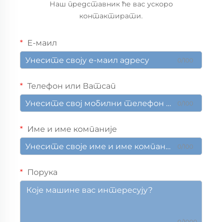
Наш представник ће вас ускоро
контактирати.
Е-маил
0/100
Телефон или Ватсап
0/100
Име и име компаније
0/100
Порука
0/1000