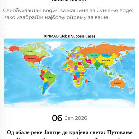
Свеобухватан водич за машине за пуњење воде:
Како изабрати најбољу опрему за ваше
пословањеНа све конкурентнијем тржишту
флаширане воде, ефикасност производње и
контрола квалитета постали су кључни
фактори који одређују успех компаније...
06
Jan 2026
Од обале реке Јангце до крајева света: Путовање