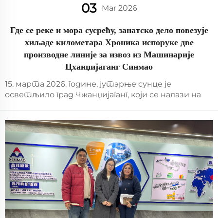
03
Mar 2026
Где се реке и мора сусрећу, занатско дело повезује
хиљаде километара Хроника испоруке две
производне линије за извоз из Машинарије
Цханџијаганг Синмао
15. марта 2026. године, јутарње сунце је
осветљило град Чжанџијаганг, који се налази на
првом завоју где река спава са морем,
пробуђујући га рано из сна. За кинеску
индустрију, то је био обичан радни дан, али за
производњу...