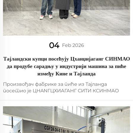
04
Feb 2026
Тајландски купци посећују Цханџијаганг СИНМАО
да продубе сарадњу у индустрији машина за пиће
између Кине и Тајланда
Произвођач фабрике за пиће из Тајланда
посетио је ЦHANГЦХИАГАНГ СИТИ КСИНМАО
ДРИНК МАСХИНЕРИ ЦО., ЛТД. у Кини и спровео
темељну инспекцију високоефикасне
производне линије за пуњење воде ЦГФ32 Ово је
нова фаза...