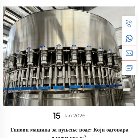
зашто "Мадед ин Цхина" сада значи "Верује се на
Блиском истоку". Захтевајте спецификације.
15
Jan 2026
Типови машина за пуњење воде: Који одговара
вашем послу?