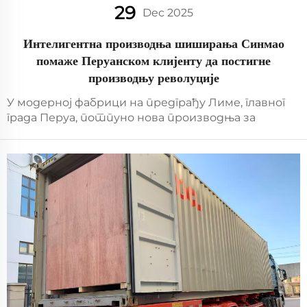
29
Dec 2025
Интелигентна производња шиширања Синмао
помаже Перуанском клијенту да постигне
производњу револуције
У модерној фабрици на предграђу Лиме, главног
града Перуа, потпуно нова производња за
боцевање воде функционише без проблем. Боце
чисте воде за пиће се уредно режу, док
роботичке руке прецизно затварају два
различита дизајна капаста...