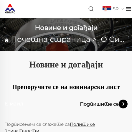
SR
Новине и догађаји
Почетна страница
>
О Синмао-у
Новине и догађаји
Препоручите се на новинарски лист
Подпишите се
Подписењем се слажете са
Политике
приватности