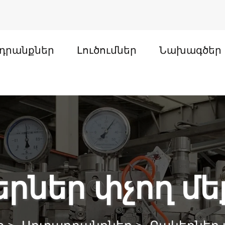
դրանքներ
Լուծումներ
Նախագծեր
պ
րներ փչող մ