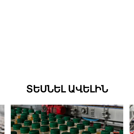
ՏԵՍՆԵԼ ԱՎԵԼԻՆ