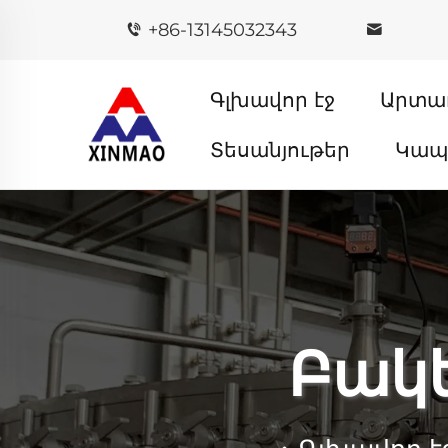
+86-13145032343
Գլխավոր էջ
Արտա
Տեսանյութեր
Կա
Բակե