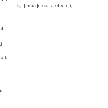
Էլ. փոստ՝
[email protected]
ին
մ
յան
ա