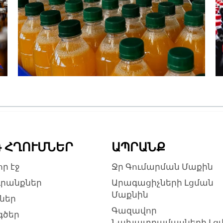
 ՀՂՈՒՄՆԵՐ
ԱՊՐԱՆՔ
ր էջ
Ջր Գումարման Մաքին
րանքներ
Արագացիչների Լցման
Մաքնին
մներ
Գազավոր
ծեր
Նախատրամասների Լց