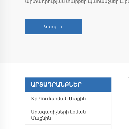
արտադրության տարբեր պահանջներ և բն
Կապ
ԱՐՏԱԴՐԱՆՔՆԵՐ
Ջր Գումարման Մաքին
Արագացիչների Լցման
Մաքնին