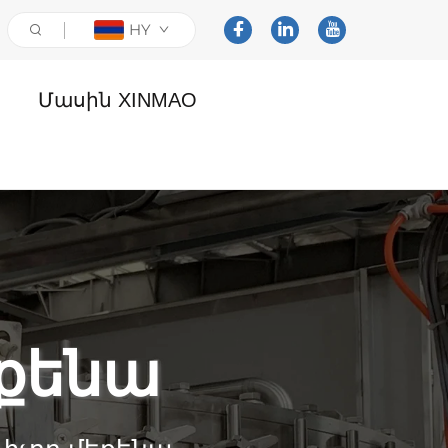
HY
Մասին XINMAO
եքենա