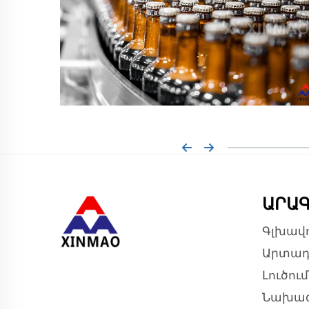
ԱՐԱԳ
Գլխավո
Արտադ
Լուծու
Նախագ