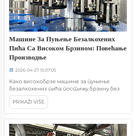
Машине За Пуњење Безалкохених
Пића Са Високом Брзином: Повећање
Производње
2026-04-27 15:07:05
Како високобрзе машине за пуњење
безалкохених пића постижу брзину без
жртвовања прецизности Инжењерство
PRIKAŽI VIŠE
иза 1.200+ бфф Перформансе у модерним
машинама за пуњење безалкохних пића
данашња опрема за пуњење безалкохних
пића може да обрађује преко 1.200 боца