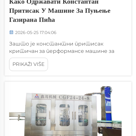
Како Одржавати Константан
Притисак У Машине За Пуњење
Газирана Пића
2026-05-25 17:04:06
Зашто је константни притисак
критичан за перформансе машине за
пуњење газирана пићаУтицај
PRIKAŽI VIŠE
флуктуација притиска на губитак
газирања, тачност запремине пуњења и
трајање производаОдржавање
константног притиска у машини за
пуњење газирана пића је...