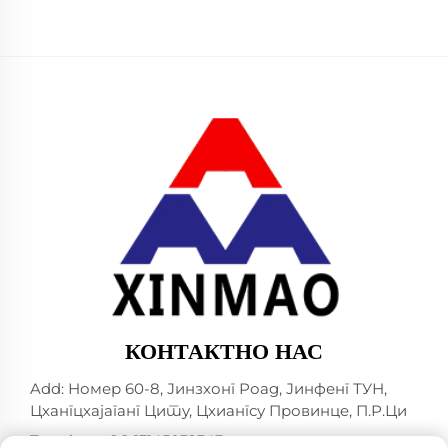
36.000...
КОНТАКТНО НАС
Add: Номер 60-8, Јинзхонг Роад, Јинфенг ТУН,
Цхангцхајаганг Цитy, Цхиангсу Провинцe, П.Р.Ци
Телефон:
+86-13145032343