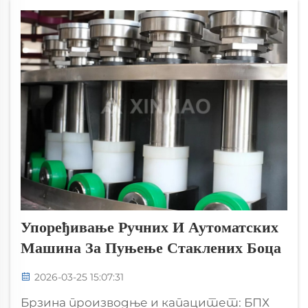
да се ослободи тих малих тачака где...
Упоређивање Ручних И Аутоматских
Машина За Пуњење Стаклених Боца
2026-03-25 15:07:31
Брзина производње и капацитет: БПХ