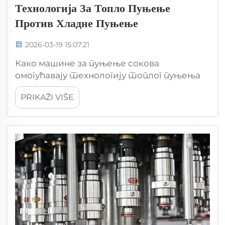
Технологија За Топло Пуњење
Против Хладне Пуњење
2026-03-19 15:07:21
Како машине за пуњење сокова
омогућавају технологију топлог пуњења
Механизам топлотне стерилизације и
PRIKAŽI VIŠE
микробијска безбедност у машине за
пуњење сокова које користе технологију
топлог пуњења обично загревају пића на
око 85-95 степени Целзијуса пре
паковања. Ово...