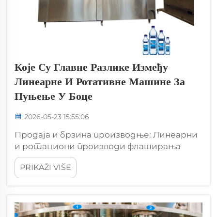
Које Су Главне Разлике Између
Линеарне И Ротативне Машине За
Пуњење У Боце
2026-05-23 15:55:06
Продаја и брзина производње: Линеарни
и ротациони производи флаширања
флаширања у минути (БПМ) Поредности
PRIKAŽI VIŠE
и реални опсегови излазаЛинеарне
флаширања машина обично раде са
300800 флаширања у минути (БПМ).
Њихов непрекидан, почетак...