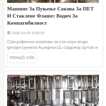
Машине За Пуњење Сокова За ПЕТ
И Стаклене Флаше: Водич За
Компатибилност
2026-04-09 15:06:30
Специфични изазови за сок који воде
дизајн пунила Ацидност, садржај пулпе и
топлотна осетљивост: како својства
PRIKAŽI VIŠE
сока диктују компатибилност
материјала и контролу процеса Ацидна
природа већине сокова, обично у распону
од рН 2,8 до 4,0, значи да је производња...