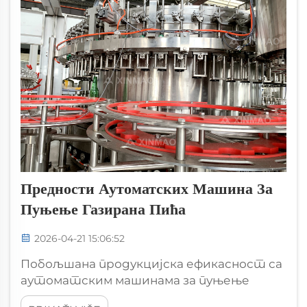
Предности Аутоматских Машина За
Пуњење Газирана Пића
2026-04-21 15:06:52
Побољшана продукцијска ефикасност са
аутоматским машинама за пуњење
газирана пића Високобрза изобарична