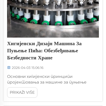
Хигијенски Дизајн Машина За
Пуњење Пића: Обезбеђивање
Безбедности Хране
2026-04-03 15:06:16
Основни хигијенски принципи
пројектовања за машине за пуњење
пићаУскраћивање микробијских лука:
PRIKAŽI VIŠE
пукотине, мртве ноге и не-изводничке
површинеКада се дизајнира опрема за
пуњење пића, један од највећих изазова је