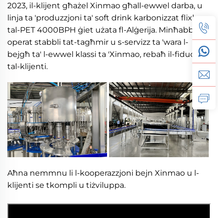
2023, il-klijent għażel Xinmao għall-ewwel darba, u
linja ta 'produzzjoni ta' soft drink karbonizzat flixkun
tal-PET 4000BPH ġiet użata fl-Alġerija. Minħabba l-
operat stabbli tat-tagħmir u s-servizz ta 'wara l-
bejgħ ta' l-ewwel klassi ta 'Xinmao, rebaħ il-fiduċja
tal-klijenti.
Aħna nemmnu li l-kooperazzjoni bejn Xinmao u l-
klijenti se tkompli u tiżviluppa.