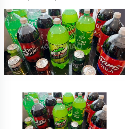
ibbottiljat tal-PET
Kapaċità: 4000BPH (500ml)
Soluzzjoni: Linja tal-Produzzjoni tax-Xorb karbonizzat