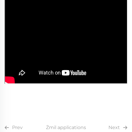
Prev
Żmil applications
Next