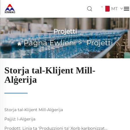
MT
Projetti
Paġna Ewlieni
>
Projetti
Storja tal-Klijent Mill-
Alġerija
Storja tal-Klijent Mill-Alġerija
Pajjiż: l-Alġerija
Prodott: Linja ta 'Produzzjoni ta' Xorb karbonizzat