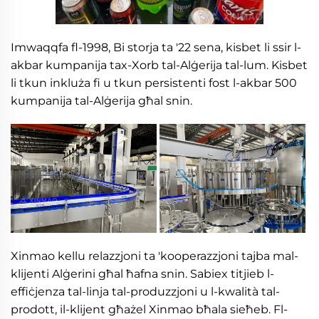
Imwaqqfa fl-1998, Bi storja ta '22 sena, kisbet li ssir l-
akbar kumpanija tax-Xorb tal-Alġerija tal-lum. Kisbet
li tkun inkluża fi u tkun persistenti fost l-akbar 500
kumpanija tal-Alġerija għal snin.
Xinmao kellu relazzjoni ta 'kooperazzjoni tajba mal-
klijenti Alġerini għal ħafna snin. Sabiex titjieb l-
effiċjenza tal-linja tal-produzzjoni u l-kwalità tal-
prodott, il-klijent għażel Xinmao bħala sieħeb. Fl-