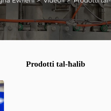
ġna Ewlieni
>
Videoli
>
Prodotti tal
Prodotti tal-ħalib