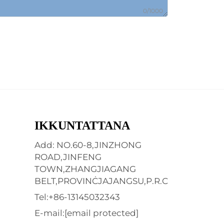
0/1000
IKKUNTATTANA
Add: NO.60-8,JINZHONG
ROAD,JINFENG
TOWN,ZHANGJIAGANG
BELT,PROVINĊJAJANGSU,P.R.C
Tel:
+86-13145032343
E-mail:
[email protected]