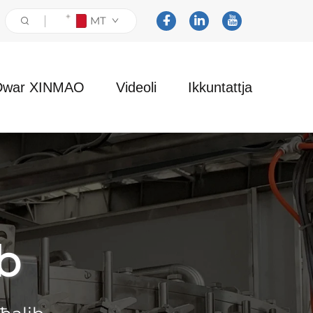
MT
Dwar XINMAO
Videoli
Ikkuntattja
ib