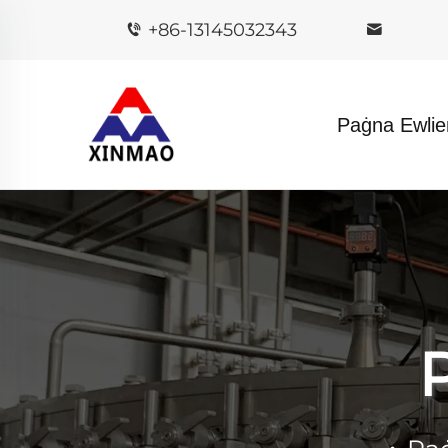
+86-13145032343
Paġna Ewlie
P