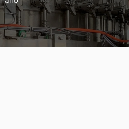
-ħalib