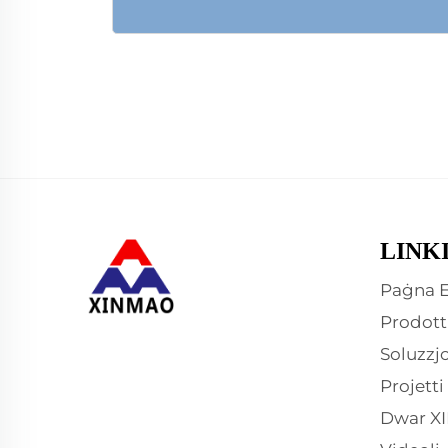
LINK
Paġna E
Prodott
Soluzzjo
Projetti
Dwar X