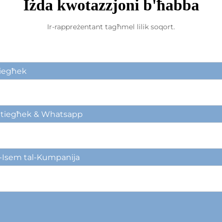
Iżda kwotazzjoni b'ħabba
Ir-rappreżentant tagħmel lilik soqort.