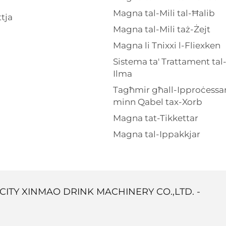
Magna tal-Mili tal-Ħalib
tja
Magna tal-Mili taż-Żejt
Magna li Tnixxi l-Fliexken
Sistema ta' Trattament tal
Ilma
Tagħmir għall-Ipproċessa
minn Qabel tax-Xorb
Magna tat-Tikkettar
Magna tal-Ippakkjar
CITY XINMAO DRINK MACHINERY CO.,LTD. -