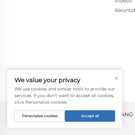
Videoli
Ikkuntat
We value your privacy
We use cookies and similar tools to provide our
services. If you don't want to accept all cookies,
click Personalize cookies.
Kopjorju © 2024 minn ZHANGJIAGANG 
Personalize cookies
Accept all
Politika tal-Privacità