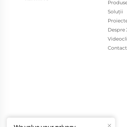
Produs
Soluții
Proiect
Despre
Videocl
Contact