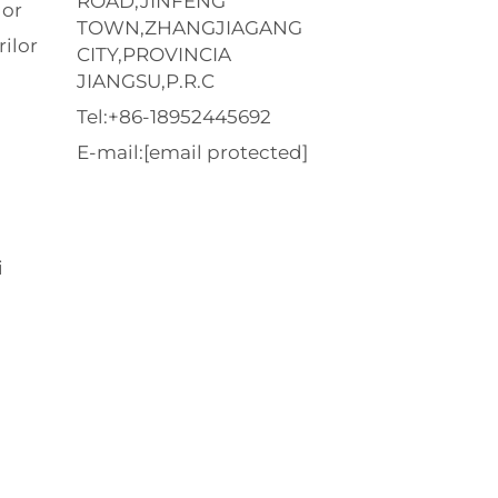
ROAD,JINFENG
lor
TOWN,ZHANGJIAGANG
ilor
CITY,PROVINCIA
JIANGSU,P.R.C
Tel:
+86-18952445692
E-mail:
[email protected]
i