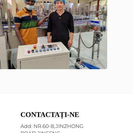
CONTACTAȚI-NE
Add: NR.60-8,JINZHONG