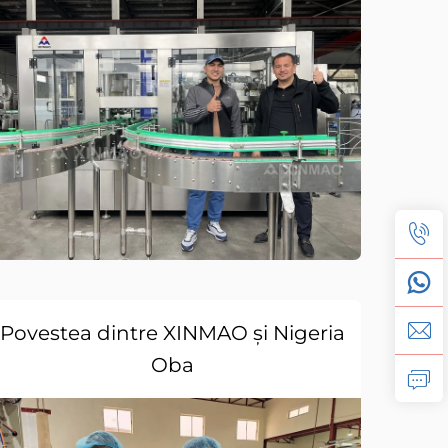
Povestea dintre XINMAO și Nigeria
Oba