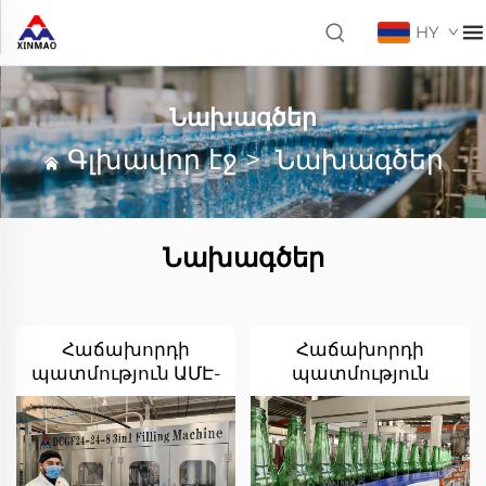
HY
Նախագծեր
Գլխավոր էջ
>
Նախագծեր
Նախագծեր
Հաճախորդի
Հաճախորդի
պատմություն ԱՄԷ-
պատմություն
ից
Ռուսաստանից