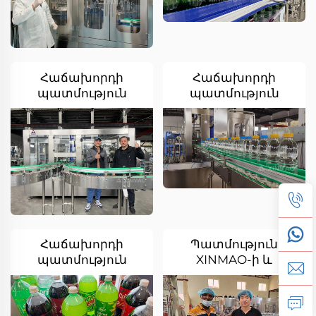
Հաճախորդի
Հաճախորդի
պատմություն
պատմություն
Ուզբեկստանից
Թուրքմենստանից
Հաճախորդի
Պատմություն
պատմություն
XINMAO-ի և
Ալժիրից
Նիգերիայի Օբայի
միջև