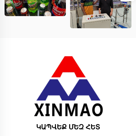
ԿԱՊՎԵՔ ՄԵԶ ՀԵՏ