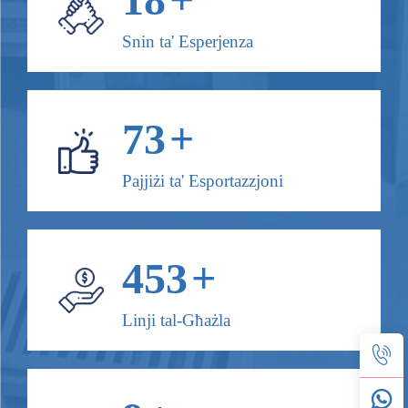
Snin ta' Esperjenza
80
+
Pajjiżi ta' Esportazzjoni
500
+
Linji tal-Għażla