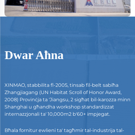
Dwar Aħna
XINMAO, stabbilita fl-2005, tinsab fil-belt sabiħa
Zhangjiagang (UN Habitat Scroll of Honor Award,
2008) Provinċja ta 'Jiangsu, 2 sigħat bil-karozza minn
Shanghai u għandha workshop standardizzat
internazzjonali ta' 10,000m2 b'60+ impjegat.
Bħala fornitur ewlieni ta' tagħmir tal-industrija tal-