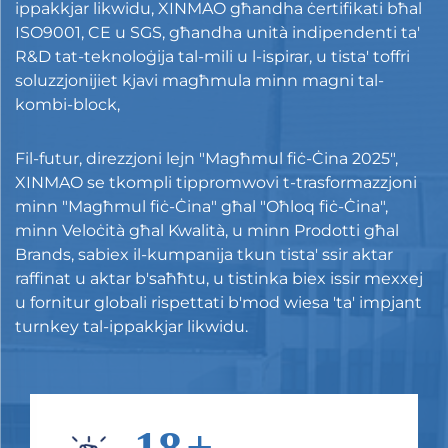
ippakkjar likwidu, XINMAO għandha ċertifikati bħal
ISO9001, CE u SGS, għandha unità indipendenti ta'
R&D tat-teknoloġija tal-mili u l-ispirar, u tista' toffri
soluzzjonijiet kjavi magħmula minn magni tal-
kombi-block,
Fil-futur, direzzjoni lejn "Magħmul fiċ-Ċina 2025",
XINMAO se tkompli tippromwovi t-trasformazzjoni
minn "Magħmul fiċ-Ċina" għal "Oħloq fiċ-Ċina",
minn Veloċità għal Kwalità, u minn Prodotti għal
Brands, sabiex il-kumpanija tkun tista' ssir aktar
raffinat u aktar b'saħħtu, u tistinka biex issir mexxej
u fornitur globali rispettati b'mod wiesa 'ta' impjant
turnkey tal-ippakkjar likwidu.
20
+