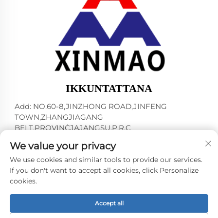
IKKUNTATTANA
Add: NO.60-8,JINZHONG ROAD,JINFENG
TOWN,ZHANGJIAGANG
BELT,PROVINĊJAJANGSU,P.R.C
Tel:
+86-13145032343
We value your privacy
E-mail:
[email protected]
We use cookies and similar tools to provide our services.
If you don't want to accept all cookies, click Personalize
cookies.
Kopjorju © 2024 minn ZHANGJIAGANG CITY XINMAO
DRINK MACHINERY CO.,LTD. -
Politika tal-Privacità
Accept all