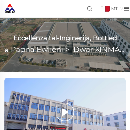
MT
Eċċellenza tal-Inġinerija, Bottled
Paġna Ewlieni
>
Dwar XINMAO