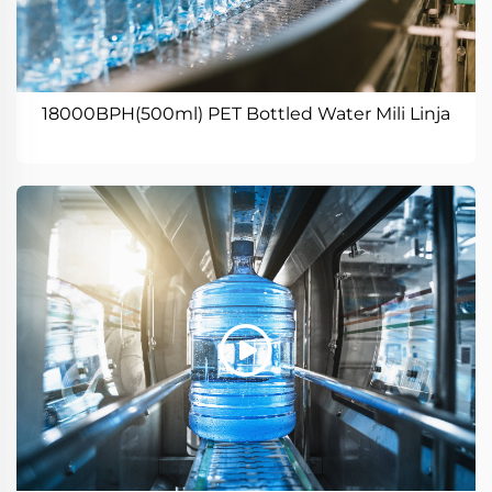
18000BPH(500ml) PET Bottled Water Mili Linja