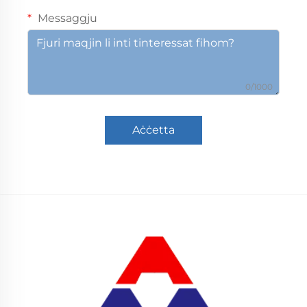
Messaggju
0/1000
Aċċetta