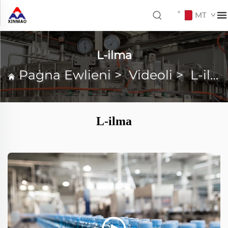
MT
L-ilma
Paġna Ewlieni
>
Videoli
>
L-ilma
L-ilma