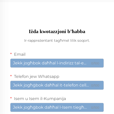
Iżda kwotazzjoni b'ħabba
Ir-rappreżentant tagħmel lilik soqort.
Email
0/100
Telefon jew Whatsapp
0/100
Isem u Isem il-Kumpanija
0/100