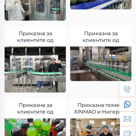
Приказна за
Приказна за
клиентите од
клиентите од
Узбекистан
Туркменистан
Приказна за
Приказна помеѓу
клиентите од
XINMAO и Нигерија
Алжир
Оба