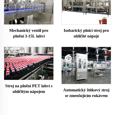
Isobarický plnicí stroj pro
Mechanický ventil pro
uhličité nápoje
plnění 3-15L lahví
Stroj na plnění PET lahví s
Automatický štítkový stroj
uhličitým nápojem
se zmenšujícím rukávem