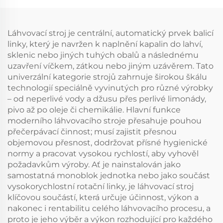
Láhvovací stroj je centrální, automatický prvek balicí
linky, který je navržen k naplnění kapalin do lahví,
sklenic nebo jiných tuhých obalů a následnému
uzavření víčkem, zátkou nebo jiným uzávěrem. Tato
univerzální kategorie strojů zahrnuje širokou škálu
technologií speciálně vyvinutých pro různé výrobky
– od neperlivé vody a džusu přes perlivé limonády,
pivo až po oleje či chemikálie. Hlavní funkce
moderního láhvovacího stroje přesahuje pouhou
přečerpávací činnost; musí zajistit přesnou
objemovou přesnost, dodržovat přísné hygienické
normy a pracovat vysokou rychlostí, aby vyhověl
požadavkům výroby. Ať je nainstalován jako
samostatná monoblok jednotka nebo jako součást
vysokorychlostní rotační linky, je láhvovací stroj
klíčovou součástí, která určuje účinnost, výkon a
nakonec i rentabilitu celého láhvovacího procesu, a
proto je jeho výběr a výkon rozhodující pro každého