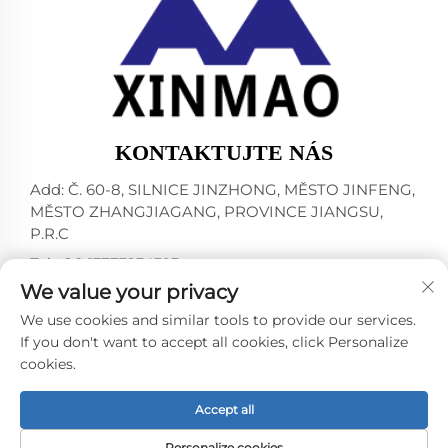
KONTAKTUJTE NÁS
Add: Č. 60-8, SILNICE JINZHONG, MĚSTO JINFENG,
MĚSTO ZHANGJIAGANG, PROVINCE JIANGSU,
P.R.C
Tel:
+86-13773234393
We value your privacy
E-mail:
[email protected]
We use cookies and similar tools to provide our services.
If you don't want to accept all cookies, click Personalize
cookies.
Všechna práva vyhrazena © 2024 ZHANGJIAGANG CITY
XINMAO DRINK MACHINERY CO.,LTD. -
Zásady
ochrany osobních údajů
Accept all
Personalize cookies