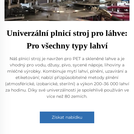
Univerzální plnicí stroj pro láhve:
Pro všechny typy lahví
Náš plnicí stroj je navržen pro PET a skleněné lahve a je
vhodný pro vodu, džusy, pivo, sycené nápoje, lihoviny a
mléčné výrobky. Kombinuje mytí lahví, plnění, uzavírání a
etiketování; nabízí přizpůsobitelné metody plnění
(atmosférické, izobarické, sterilní) a výkon 200–36 000 lahví
za hodinu. Díky své univerzálnosti je spolehlivě používán ve
více než 80 zemích.
Získat nabídku