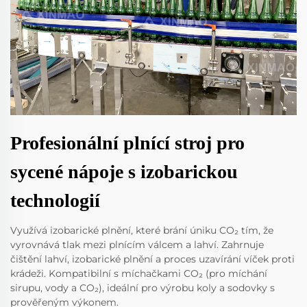
Profesionální plnící stroj pro
sycené nápoje s izobarickou
technologií
Využívá izobarické plnění, které brání úniku CO₂ tím, že
vyrovnává tlak mezi plnícím válcem a lahví. Zahrnuje
čištění lahví, izobarické plnění a proces uzavírání víček proti
krádeži. Kompatibilní s míchačkami CO₂ (pro míchání
sirupu, vody a CO₂), ideální pro výrobu koly a sodovky s
prověřeným výkonem.