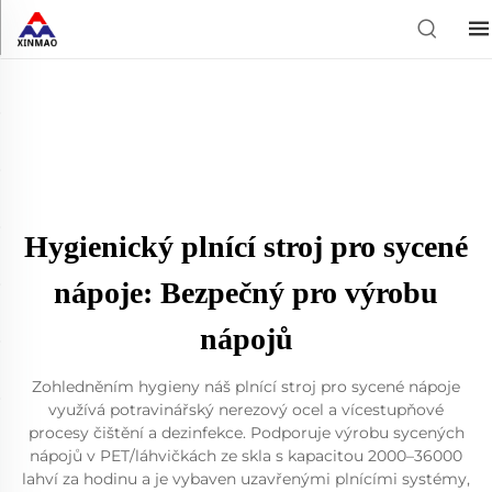
Hygienický plnící stroj pro sycené
nápoje: Bezpečný pro výrobu
nápojů
Zohledněním hygieny náš plnící stroj pro sycené nápoje
využívá potravinářský nerezový ocel a vícestupňové
procesy čištění a dezinfekce. Podporuje výrobu sycených
nápojů v PET/láhvičkách ze skla s kapacitou 2000–36000
lahví za hodinu a je vybaven uzavřenými plnícími systémy,