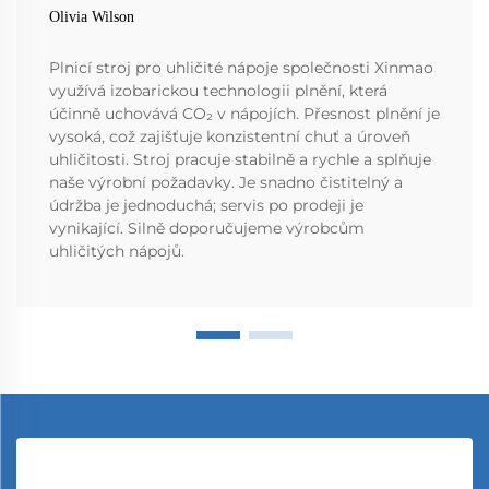
Olivia Wilson
Plnicí stroj pro uhličité nápoje společnosti Xinmao
využívá izobarickou technologii plnění, která
účinně uchovává CO₂ v nápojích. Přesnost plnění je
vysoká, což zajišťuje konzistentní chuť a úroveň
uhličitosti. Stroj pracuje stabilně a rychle a splňuje
naše výrobní požadavky. Je snadno čistitelný a
údržba je jednoduchá; servis po prodeji je
vynikající. Silně doporučujeme výrobcům
uhličitých nápojů.