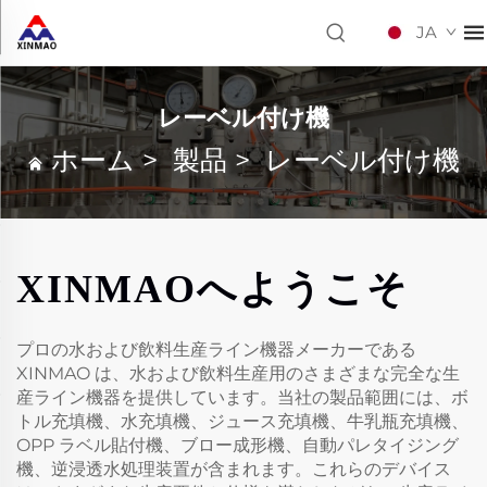
JA
レーベル付け機
ホーム
>
製品
>
レーベル付け機
XINMAOへようこそ
プロの水および飲料生産ライン機器メーカーである
XINMAO は、水および飲料生産用のさまざまな完全な生
産ライン機器を提供しています。当社の製品範囲には、ボ
トル充填機、水充填機、ジュース充填機、牛乳瓶充填機、
OPP ラベル貼付機、ブロー成形機、自動パレタイジング
機、逆浸透水処理装置が含まれます。これらのデバイス