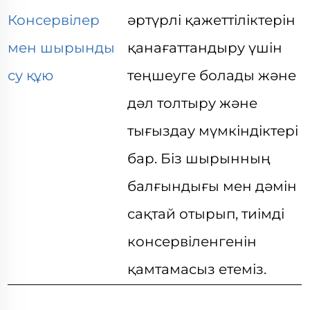
Консервілер
әртүрлі қажеттіліктерін
мен шырынды
қанағаттандыру үшін
су құю
теңшеуге болады және
дәл толтыру және
тығыздау мүмкіндіктері
бар. Біз шырынның
балғындығы мен дәмін
сақтай отырып, тиімді
консервіленгенін
қамтамасыз етеміз.