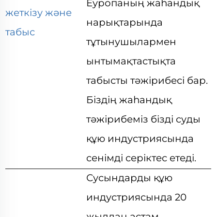
Еуропаның жаһандық
жеткізу және
нарықтарында
табыс
тұтынушылармен
ынтымақтастықта
табысты тәжірибесі бар.
Біздің жаһандық
тәжірибеміз бізді суды
құю индустриясында
сенімді серіктес етеді.
Сусындарды құю
индустриясында 20
жылдан астам