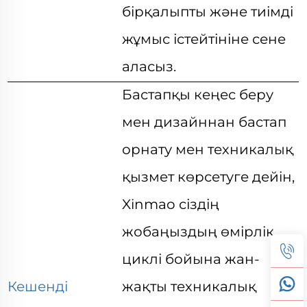
бірқалыпты және тиімді
жұмыс істейтініне сене
аласыз.
Бастапқы кеңес беру
мен дизайннан бастап
орнату мен техникалық
қызмет көрсетуге дейін,
Xinmao сіздің
жобаңыздың өмірлік
циклі бойына жан-
Кешенді
жақты техникалық