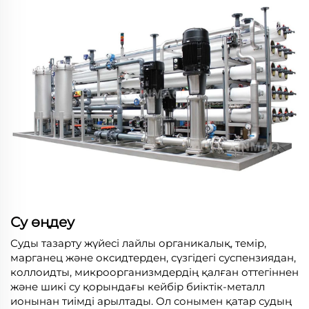
Су өңдеу
Суды тазарту жүйесі лайлы органикалық, темір,
марганец және оксидтерден, сүзгідегі суспензиядан,
коллоидты, микроорганизмдердің қалған оттегіннен
және шикі су қорындағы кейбір биіктік-металл
ионынан тиімді арылтады. Ол сонымен қатар судың