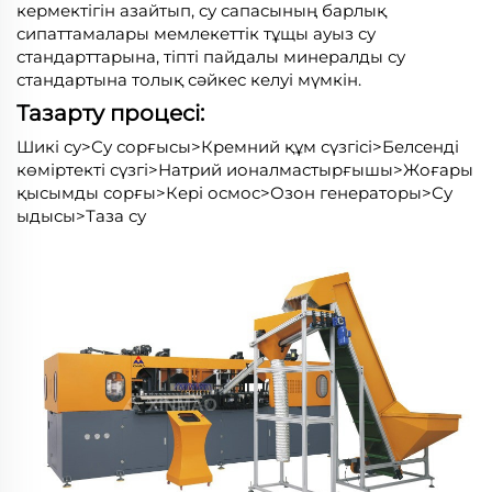
кермектігін азайтып, су сапасының барлық
сипаттамалары мемлекеттік тұщы ауыз су
стандарттарына, тіпті пайдалы минералды су
стандартына толық сәйкес келуі мүмкін.
Тазарту процесі:
Шикі су>Су сорғысы>Кремний құм сүзгісі>Белсенді
көміртекті сүзгі>Натрий ионалмастырғышы>Жоғары
қысымды сорғы>Кері осмос>Озон генераторы>Су
ыдысы>Таза су