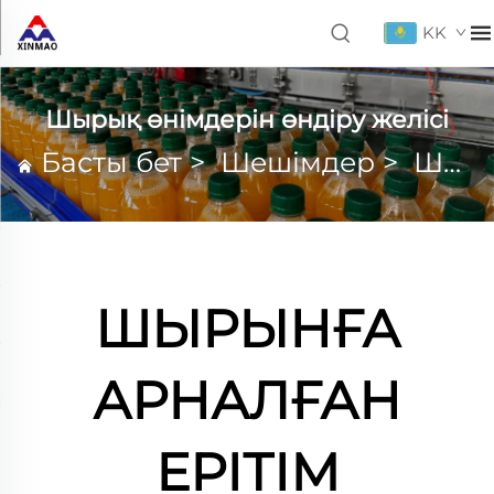
KK
Шырық өнімдерін өндіру желісі
Басты бет
>
Шешімдер
>
Шырық өнімдерін өндіру желісі
ШЫРЫНҒА
АРНАЛҒАН
ЕРІТІМ