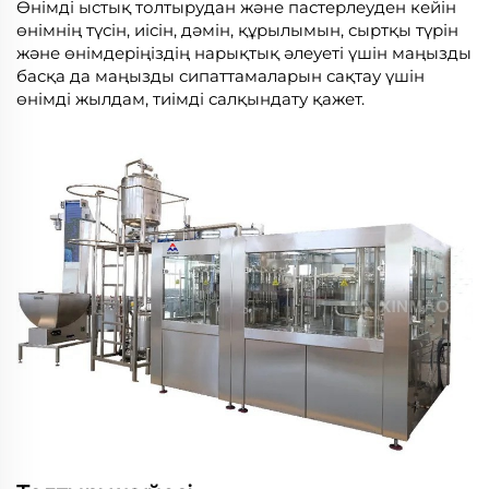
Өнімді ыстық толтырудан және пастерлеуден кейін
өнімнің түсін, иісін, дәмін, құрылымын, сыртқы түрін
және өнімдеріңіздің нарықтық әлеуеті үшін маңызды
басқа да маңызды сипаттамаларын сақтау үшін
өнімді жылдам, тиімді салқындату қажет.