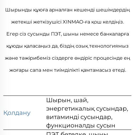
Шырынды құюға арналған кешенді шешімдердің
жетекші жеткізушісі XINMAO-ға қош келдіңіз.
Егер сіз сусынды ПЭТ, шыны немесе банкаларға
құюды қаласаңыз да, біздің озық технологиямыз
және тәжірибеміз сіздерге өндіріс процесінде ең
жоғары сапа мен тиімділікті қамтамасыз етеді.
Шырын, шай,
энергетикалық сусындар,
Қолдану
витаминді сусындар,
функционалды сусын
ПЭТ бөтелке, шыны