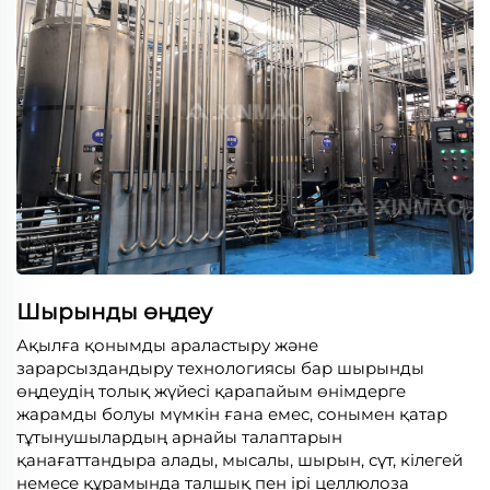
Шырынды өңдеу
Ақылға қонымды араластыру және
зарарсыздандыру технологиясы бар шырынды
өңдеудің толық жүйесі қарапайым өнімдерге
жарамды болуы мүмкін ғана емес, сонымен қатар
тұтынушылардың арнайы талаптарын
қанағаттандыра алады, мысалы, шырын, сүт, кілегей
немесе құрамында талшық пен ірі целлюлоза