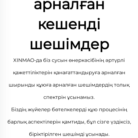
арналған
кешенді
шешімдер
XINMAO-да біз сусын өнеркәсібінің әртүрлі
қажеттіліктерін қанағаттандыруға арналған
шырынды құюға арналған шешімдердің толық
спектрін ұсынамыз.
Біздің жүйелер бөтелкелерді құю процесінің
барлық аспектілерін қамтиды, бұл сізге үздіксіз,
біріктірілген шешімді ұсынады.