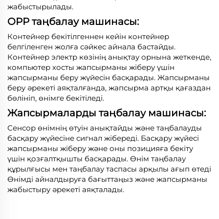
жабыстырылады.
OPP таңбалау машинасы:
Контейнер бекітілгеннен кейін контейнер
белгіленген жолға сәйкес айнала бастайды.
Контейнер электр көзінің анықтау орнына жеткенде,
компьютер хосты жапсырманы жіберу үшін
жапсырманы беру жүйесін басқарады. Жапсырманы
беру әрекеті аяқталғанда, жапсырма артқы қағаздан
бөлініп, өнімге бекітіледі.
Жапсырмаларды таңбалау машинасы:
Сенсор өнімнің өтуін анықтайды және таңбалауды
басқару жүйесіне сигнал жібереді. Басқару жүйесі
жапсырманы жіберу және оны позицияға бекіту
үшін қозғалтқышты басқарады. Өнім таңбалау
құрылғысы мен таңбалау таспасы арқылы ағып өтеді
Өнімді айналдыруға бағыттаңыз және жапсырманы
жабыстыру әрекеті аяқталады.