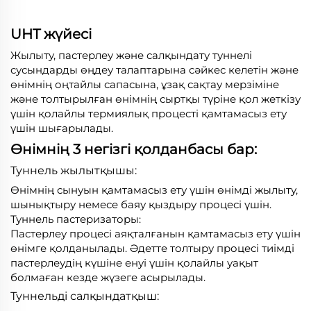
UHT жүйесі
Жылыту, пастерлеу және салқындату туннелі
сусындарды өңдеу талаптарына сәйкес келетін және
өнімнің оңтайлы сапасына, ұзақ сақтау мерзіміне
және толтырылған өнімнің сыртқы түріне қол жеткізу
үшін қолайлы термиялық процесті қамтамасыз ету
үшін шығарылады.
Өнімнің 3 негізгі қолданбасы бар:
Туннель жылытқышы:
Өнімнің сынуын қамтамасыз ету үшін өнімді жылыту,
шынықтыру немесе баяу қыздыру процесі үшін.
Туннель пастеризаторы:
Пастерлеу процесі аяқталғанын қамтамасыз ету үшін
өнімге қолданылады. Әдетте толтыру процесі тиімді
пастерлеудің күшіне енуі үшін қолайлы уақыт
болмаған кезде жүзеге асырылады.
Туннельді салқындатқыш: