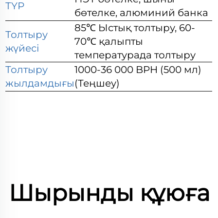
ТҮР
бөтелке, алюминий банка
85℃ Ыстық толтыру, 60-
Толтыру
70℃ қалыпты
жүйесі
температурада толтыру
Толтыру
1000-36 000 BPH (500 мл)
жылдамдығы
(Теңшеу)
Шырынды құюға