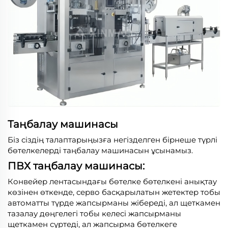
Таңбалау машинасы
Біз сіздің талаптарыңызға негізделген бірнеше түрлі
бөтелкелерді таңбалау машинасын ұсынамыз.
ПВХ таңбалау машинасы:
Конвейер лентасындағы бөтелке бөтелкені анықтау
көзінен өткенде, серво басқарылатын жетектер тобы
автоматты түрде жапсырманы жібереді, ал щеткамен
тазалау дөңгелегі тобы келесі жапсырманы
щеткамен сүртеді, ал жапсырма бөтелкеге