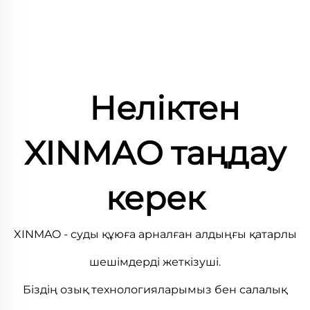
Неліктен
XINMAO таңдау
керек
XINMAO - суды құюға арналған алдыңғы қатарлы
шешімдерді жеткізуші.
Біздің озық технологияларымыз бен салалық