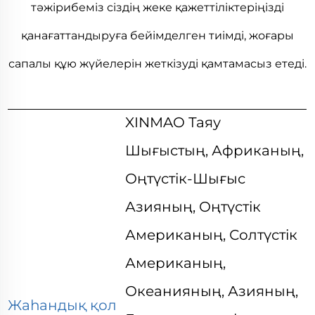
тәжірибеміз сіздің жеке қажеттіліктеріңізді
қанағаттандыруға бейімделген тиімді, жоғары
сапалы құю жүйелерін жеткізуді қамтамасыз етеді.
XINMAO Таяу
Шығыстың, Африканың,
Оңтүстік-Шығыс
Азияның, Оңтүстік
Американың, Солтүстік
Американың,
Океанияның, Азияның,
Жаһандық қол