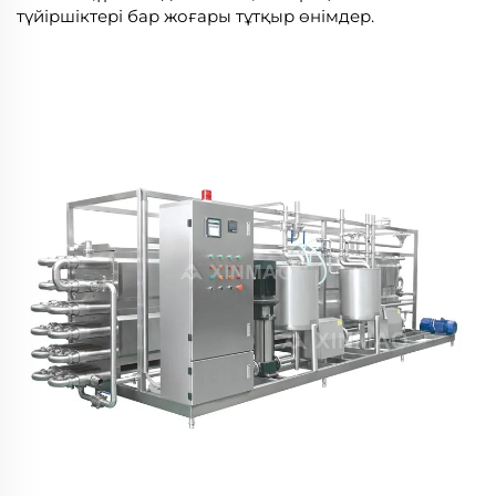
түйіршіктері бар жоғары тұтқыр өнімдер.