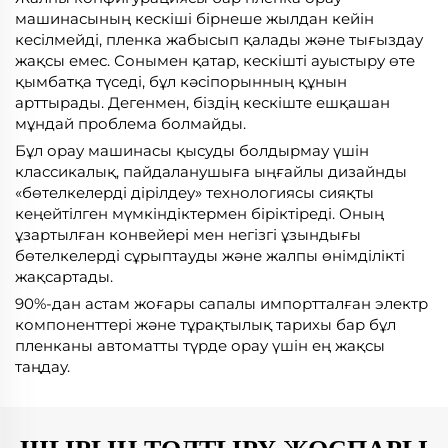
машинасының кескіші бірнеше жылдан кейін
кесілмейді, пленка жабысып қалады және тығыздау
жақсы емес. Сонымен қатар, кескішті ауыстыру өте
қымбатқа түседі, бұл кәсіпорынның құнын
арттырады. Дегенмен, біздің кескіште ешқашан
мұндай проблема болмайды.
Бұл орау машинасы қысуды болдырмау үшін
классикалық, пайдаланушыға ыңғайлы дизайнды
«бөтелкелерді дірілдеу» технологиясы сияқты
кеңейтілген мүмкіндіктермен біріктіреді. Оның
ұзартылған конвейері мен негізгі ұзындығы
бөтелкелерді сұрыптауды және жалпы өнімділікті
жақсартады.
90%-дан астам жоғары сапалы импортталған электр
компоненттері және тұрақтылық тарихы бар бұл
пленканы автоматты түрде орау үшін ең жақсы
таңдау.