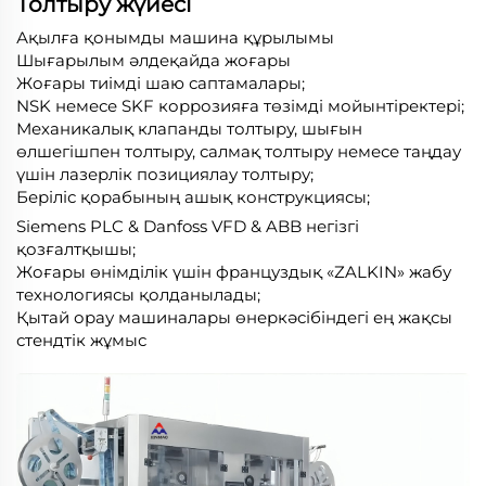
Толтыру жүйесі
Ақылға қонымды машина құрылымы
Шығарылым әлдеқайда жоғары
Жоғары тиімді шаю саптамалары;
NSK немесе SKF коррозияға төзімді мойынтіректері;
Механикалық клапанды толтыру, шығын
өлшегішпен толтыру, салмақ толтыру немесе таңдау
үшін лазерлік позициялау толтыру;
Беріліс қорабының ашық конструкциясы;
Siemens PLC & Danfoss VFD & ABB негізгі
қозғалтқышы;
Жоғары өнімділік үшін француздық «ZALKIN» жабу
технологиясы қолданылады;
Қытай орау машиналары өнеркәсібіндегі ең жақсы
стендтік жұмыс