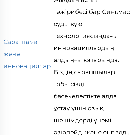
тәжірибесі бар Синьмао
суды құю
технологиясындағы
Сараптама
инновациялардың
және
алдыңғы қатарында.
инновациялар
Біздің сарапшылар
тобы сізді
бәсекелестікте алда
ұстау үшін озық
шешімдерді үнемі
әзірлейді және енгізеді.