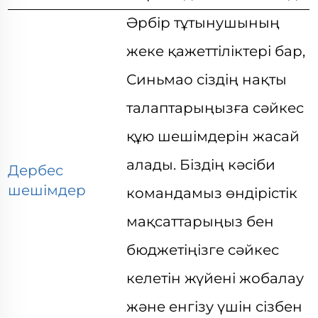
Әрбір тұтынушының
жеке қажеттіліктері бар,
Синьмао сіздің нақты
талаптарыңызға сәйкес
құю шешімдерін жасай
алады. Біздің кәсіби
Дербес
шешімдер
командамыз өндірістік
мақсаттарыңыз бен
бюджетіңізге сәйкес
келетін жүйені жобалау
және енгізу үшін сізбен