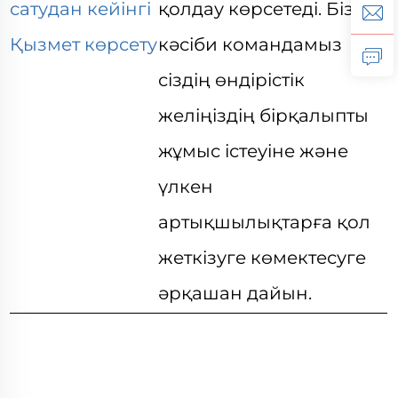
сатудан кейінгі
қолдау көрсетеді. Біздің
Қызмет көрсету
кәсіби командамыз
сіздің өндірістік
желіңіздің бірқалыпты
жұмыс істеуіне және
үлкен
артықшылықтарға қол
жеткізуге көмектесуге
әрқашан дайын.