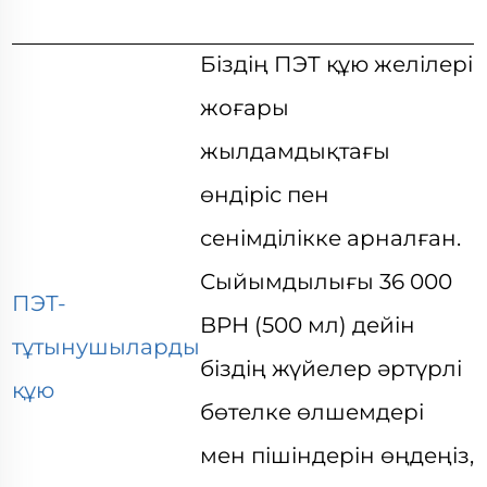
Біздің ПЭТ құю желілері
жоғары
жылдамдықтағы
өндіріс пен
сенімділікке арналған.
Сыйымдылығы 36 000
ПЭТ-
BPH (500 мл) дейін
тұтынушыларды
біздің жүйелер
әртүрлі
құю
бөтелке өлшемдері
мен пішіндерін өңдеңіз,