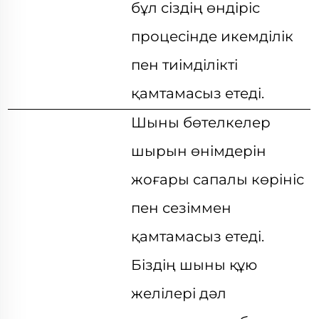
бұл сіздің өндіріс
процесінде икемділік
пен тиімділікті
қамтамасыз етеді.
Шыны бөтелкелер
шырын өнімдерін
жоғары сапалы көрініс
пен сезіммен
қамтамасыз етеді.
Біздің шыны құю
желілері дәл