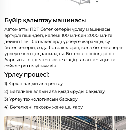
Бүйір қалыптау машинасы
Автоматты ПЭТ бөтелкелерін үрлеу машинасы
әртүрлі пішіндегі, көлемі 100 мл-ден 2000 мл-ге
дейінгі ПЭТ бөтелкелерді үрлеуге жарамды, су
бөтелкелерін, сода бөтелкелерін, кола бөтелкелерін
үрлеуге кең қолданылады. Бөтелке пішіндерінің
барлығы теңшелген және сіздің талаптарыңызға
сәйкес реттелуі мүмкін.
Үрлеу процесі:
1) Кірісті алдын ала реттеу
2) Бөтелкені алдын ала қыздыруды бақылау
3) Үрлеу технологиясын басқару
4) Бөтелкені тексеру және шығару