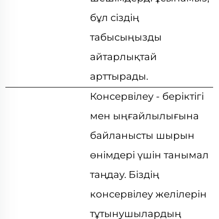
бұл сіздің
табысыңызды
айтарлықтай
арттырады.
Консервілеу - беріктігі
мен ыңғайлылығына
байланысты шырын
өнімдері үшін танымал
таңдау. Біздің
консервілеу желілерін
тұтынушылардың