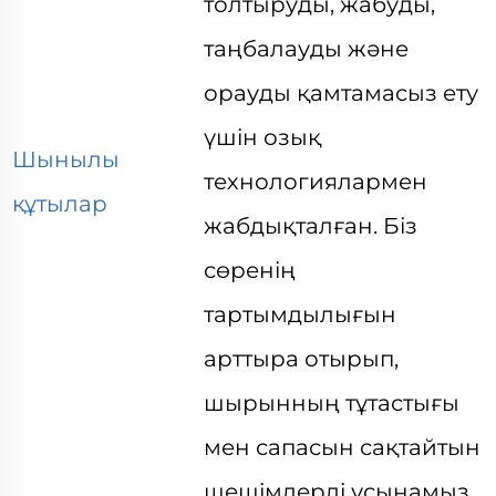
толтыруды, жабуды,
таңбалауды және
орауды қамтамасыз ету
үшін озық
Шынылы
технологиялармен
құтылар
жабдықталған. Біз
сөренің
тартымдылығын
арттыра отырып,
шырынның тұтастығы
мен сапасын сақтайтын
шешімдерді ұсынамыз,