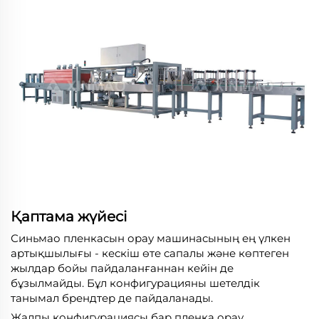
Қаптама жүйесі
Синьмао пленкасын орау машинасының ең үлкен
артықшылығы - кескіш өте сапалы және көптеген
жылдар бойы пайдаланғаннан кейін де
бұзылмайды. Бұл конфигурацияны шетелдік
танымал брендтер де пайдаланады.
Жалпы конфигурациясы бар пленка орау