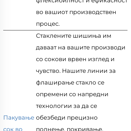
флексибилност и ефикасност
во вашиот производствен
процес.
Стаклените шишиња им
даваат на вашите производи
со сокови врвен изглед и
чувство. Нашите линии за
флаширање стакло се
опремени со напредни
технологии за да се
Пакување
обезбеди прецизно
сок во
полнење, покривање,