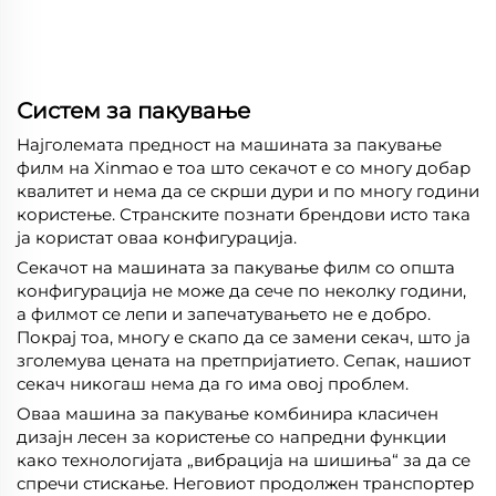
Систем за пакување
Најголемата предност на машината за пакување
филм на Xinmao е тоа што секачот е со многу добар
квалитет и нема да се скрши дури и по многу години
користење. Странските познати брендови исто така
ја користат оваа конфигурација.
Секачот на машината за пакување филм со општа
конфигурација не може да сече по неколку години,
а филмот се лепи и запечатувањето не е добро.
Покрај тоа, многу е скапо да се замени секач, што ја
зголемува цената на претпријатието. Сепак, нашиот
секач никогаш нема да го има овој проблем.
Оваа машина за пакување комбинира класичен
дизајн лесен за користење со напредни функции
како технологијата „вибрација на шишиња“ за да се
спречи стискање. Неговиот продолжен транспортер