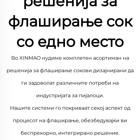
решенија за
флаширање сок
со едно место
Во XINMAO нудиме комплетен асортиман на
решенија за флаширање сокови дизајнирани да
ги задоволат различните потреби на
индустријата за пијалоци.
Нашите системи го покриваат секој аспект од
процесот на флаширање, обезбедувајќи ви
беспрекорно, интегрирано решение.