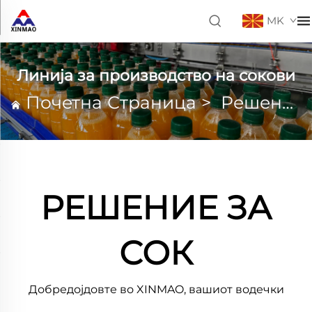
MK
Линија за производство на сокови
Почетна Страница
>
Решенија
РЕШЕНИЕ ЗА
СОК
Добредојдовте во XINMAO, вашиот водечки