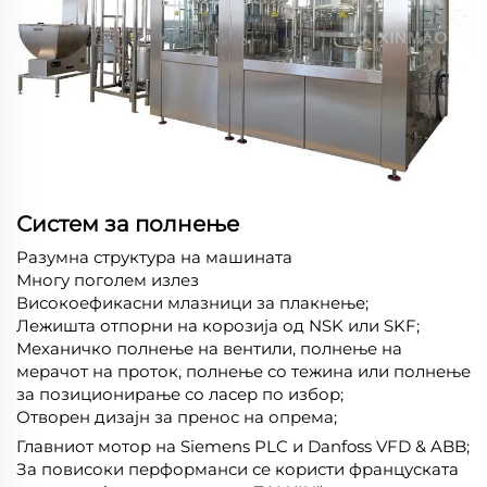
Систем за полнење
Разумна структура на машината
Многу поголем излез
Високоефикасни млазници за плакнење;
Лежишта отпорни на корозија од NSK или SKF;
Механичко полнење на вентили, полнење на
мерачот на проток, полнење со тежина или полнење
за позиционирање со ласер по избор;
Отворен дизајн за пренос на опрема;
Главниот мотор на Siemens PLC и Danfoss VFD & ABB;
За повисоки перформанси се користи француската