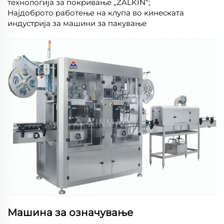
технологија за покривање „ZALKIN“;
Најдоброто работење на клупа во кинеската
индустрија за машини за пакување
Машина за означување