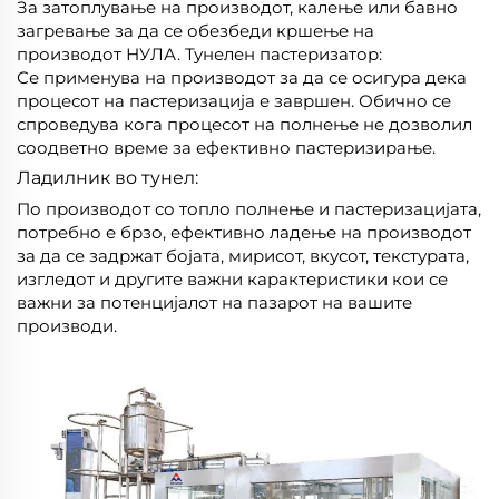
За затоплување на производот, калење или бавно
загревање за да се обезбеди кршење на
производот НУЛА. Тунелен пастеризатор:
Се применува на производот за да се осигура дека
процесот на пастеризација е завршен. Обично се
спроведува кога процесот на полнење не дозволил
соодветно време за ефективно пастеризирање.
Ладилник во тунел:
По производот со топло полнење и пастеризацијата,
потребно е брзо, ефективно ладење на производот
за да се задржат бојата, мирисот, вкусот, текстурата,
изгледот и другите важни карактеристики кои се
важни за потенцијалот на пазарот на вашите
производи.