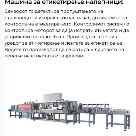
Машина за етикетирање налепници:
Сензорот го детектира пропуштањето на
производот и испраќа сигнал назад до системот за
контрола на етикетирањето. Контролниот систем го
контролира моторот за да ја испрати етикетата и да
ја прикачи на положбата. Производот тече низ
уредот за етикетирање и лентата за етикетирање
Водете го производот да се ротира и дејството на
лепење на етикетата е завршено.