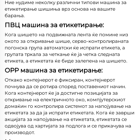
Ние нудиме неколку различни типови машина за
етикетирање шишиња врз основа на вашите
барања.
ПВЦ машина за етикетирање:
Кога шишето на подвижната лента ќе помине низ
окото за откривање шише, серво-контролираната
погонска група автоматски ќе испрати етикета, а
групата тркала за четкање ќе ја четка следната
етикета, а етикетата ќе биде залепена на шишето.
OPP машина за етикетирање:
Откако контејнерот е фиксиран, контејнерот
почнува да се ротира според поставениот начин.
Кога контејнерот ќе ја достигне позицијата за
откривање на електричното око, компјутерскиот
домаќин го контролира системот за напојување на
етикетата за да ја испрати етикетата. Кога ќе заврши
акцијата за напојување на етикетата, етикетата се
одвојува од хартијата за подлога и се прикачува на
производот.