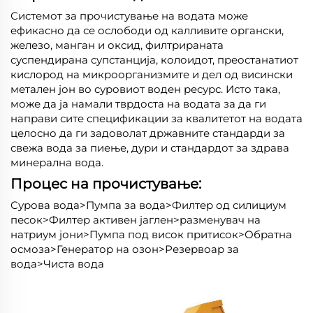
Системот за прочистување на водата може
ефикасно да се ослободи од калливите органски,
железо, манган и оксид, филтрираната
суспендирана супстанција, колоидот, преостанатиот
кислород на микроорганизмите и дел од висински
метален јон во суровиот воден ресурс. Исто така,
може да ја намали тврдоста на водата за да ги
направи сите спецификации за квалитетот на водата
целосно да ги задоволат државните стандарди за
свежа вода за пиење, дури и стандардот за здрава
минерална вода.
Процес на прочистување:
Сурова вода>Пумпа за вода>Филтер од силициум
песок>Филтер активен јаглен>разменувач на
натриум јони>Пумпа под висок притисок>Обратна
осмоза>Генератор на озон>Резервоар за
вода>Чиста вода