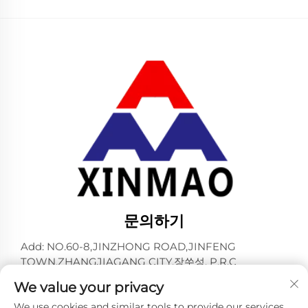
문의하기
Add: NO.60-8,JINZHONG ROAD,JINFENG
TOWN,ZHANGJIAGANG CITY,장쑤성, P.R.C
전화:
+86-13145032343
We value your privacy
이메일:
[email protected]
We use cookies and similar tools to provide our services.