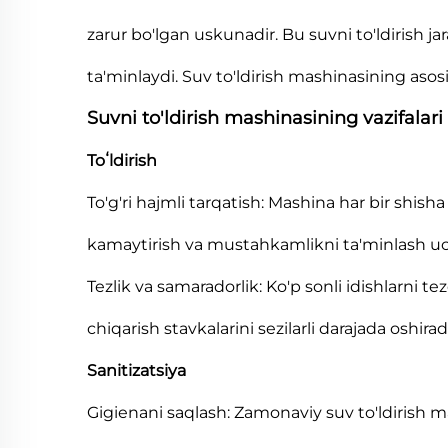
zarur bo'lgan uskunadir. Bu suvni to'ldirish jar
ta'minlaydi. Suv to'ldirish mashinasining asosiy
Suvni to'ldirish mashinasining vazifalari
Toʻldirish
To'g'ri hajmli tarqatish: Mashina har bir shish
kamaytirish va mustahkamlikni ta'minlash uc
Tezlik va samaradorlik: Ko'p sonli idishlarni te
chiqarish stavkalarini sezilarli darajada oshiradi
Sanitizatsiya
Gigienani saqlash: Zamonaviy suv to'ldirish m