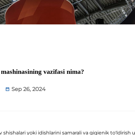
h mashinasining vazifasi nima?
Sep 26, 2024
 shishalari yoki idishlarini samarali va gigienik to'ldirish