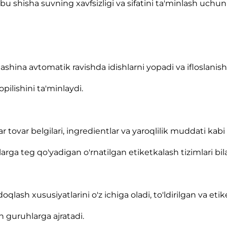
, bu shisha suvning xavfsizligi va sifatini ta'minlash uchu
ashina avtomatik ravishda idishlarni yopadi va ifloslanish
pilishini ta'minlaydi.
r tovar belgilari, ingredientlar va yaroqlilik muddati kabi
ga teg qo'yadigan o'rnatilgan etiketkalash tizimlari bil
lash xususiyatlarini o'z ichiga oladi, to'ldirilgan va etike
n guruhlarga ajratadi.