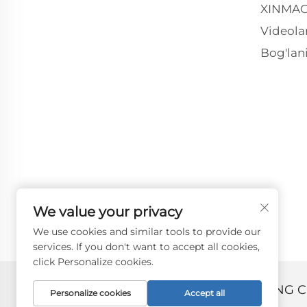
XINMAO
Videola
Bog'lan
We value your privacy
We use cookies and similar tools to provide our
services. If you don't want to accept all cookies,
click Personalize cookies.
Copyright © 2024 by ZHANGJIAGANG C
Personalize cookies
Accept all
Maxfiylik siyosati