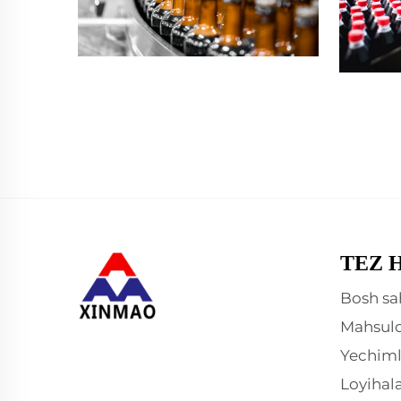
TEZ 
Bosh sa
Mahsulo
Yechiml
Loyihal