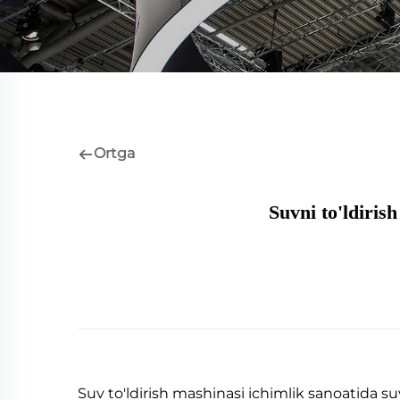
Ortga
Suvni to'ldiris
Suv to'ldirish mashinasi ichimlik sanoatida suv