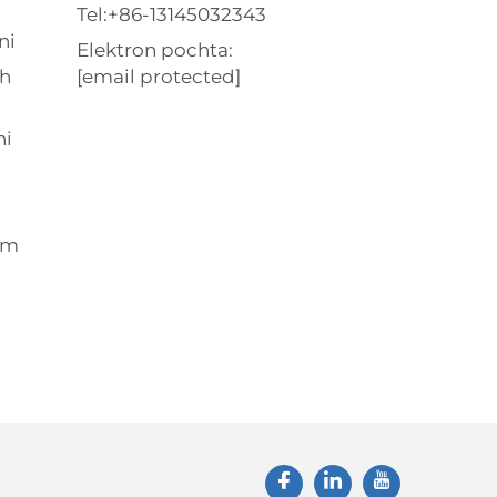
Tel:
+86-13145032343
ni
Elektron pochta:
sh
[email protected]
ni
om