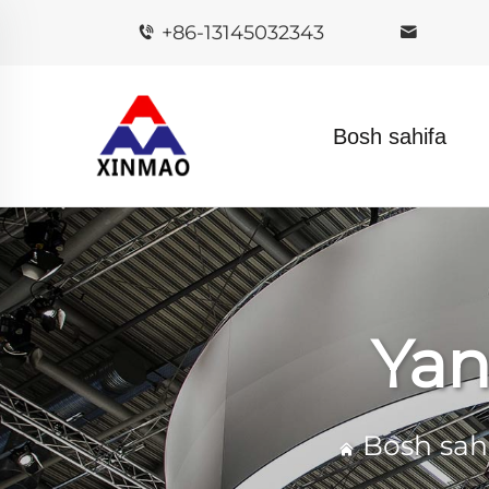
+86-13145032343
Bosh sahifa
Yan
Bosh sah