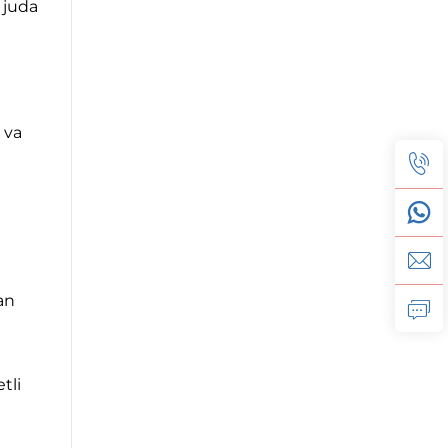
n juda
 va
an
tli