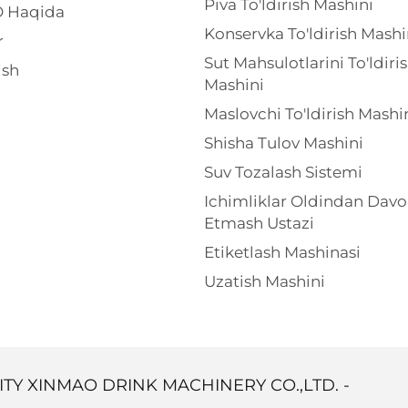
Piva To'ldirish Mashini
 Haqida
Konservka To'ldirish Mashi
r
Sut Mahsulotlarini To'ldiri
ish
Mashini
Maslovchi To'ldirish Mashi
Shisha Tulov Mashini
Suv Tozalash Sistemi
Ichimliklar Oldindan Dav
Etmash Ustazi
Etiketlash Mashinasi
Uzatish Mashini
ITY XINMAO DRINK MACHINERY CO.,LTD. -