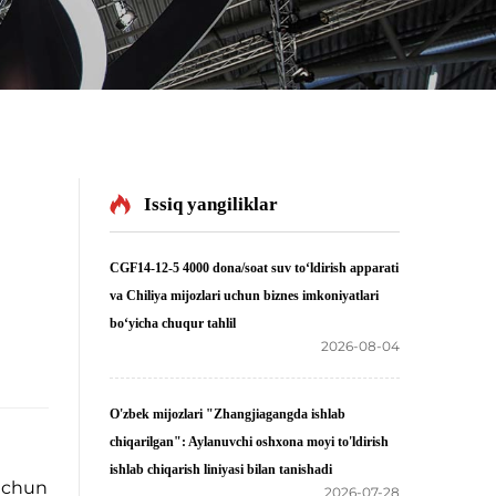
Issiq yangiliklar
CGF14-12-5 4000 dona/soat suv to‘ldirish apparati
va Chiliya mijozlari uchun biznes imkoniyatlari
bo‘yicha chuqur tahlil
2026-08-04
O'zbek mijozlari "Zhangjiagangda ishlab
chiqarilgan": Aylanuvchi oshxona moyi to'ldirish
ishlab chiqarish liniyasi bilan tanishadi
 uchun
2026-07-28