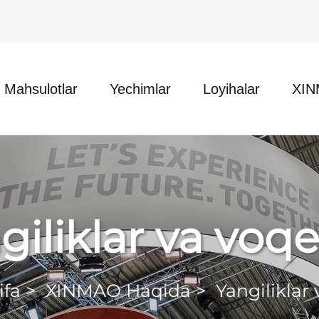
Mahsulotlar
Yechimlar
Loyihalar
XIN
giliklar va voqe
ifa
>
XINMAO Haqida
>
Yangiliklar