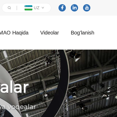
UZ
MAO Haqida
Videolar
Bog'lanish
alar
 va voqealar