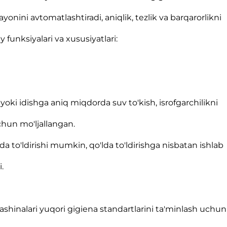
ayonini avtomatlashtiradi, aniqlik, tezlik va barqarorlikni
 funksiyalari va xususiyatlari:
a yoki idishga aniq miqdorda suv to'kish, isrofgarchilikni
hun mo'ljallangan.
zda to'ldirishi mumkin, qo'lda to'ldirishga nisbatan ishlab
.
ashinalari yuqori gigiena standartlarini ta'minlash uchun