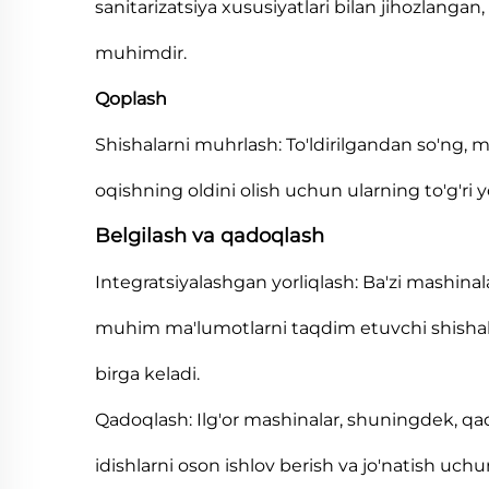
sanitarizatsiya xususiyatlari bilan jihozlangan
muhimdir.
Qoplash
Shishalarni muhrlash: To'ldirilgandan so'ng, m
oqishning oldini olish uchun ularning to'g'ri yo
Belgilash va qadoqlash
Integratsiyalashgan yorliqlash: Ba'zi mashinala
muhim ma'lumotlarni taqdim etuvchi shishalar
birga keladi.
Qadoqlash: Ilg'or mashinalar, shuningdek, qadoq
idishlarni oson ishlov berish va jo'natish uchu