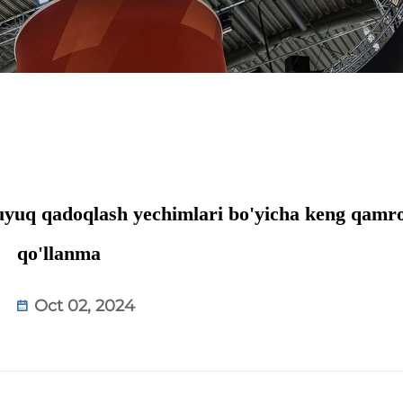
yuq qadoqlash yechimlari bo'yicha keng qamro
qo'llanma
Oct 02, 2024