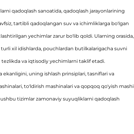
larni qadoqlash sanoatida, qadoqlash jarayonlarining
fsiz, tartibli qadoqlangan suv va ichimliklarga bo'lgan
lashtirilgan yechimlar zarur bo'lib qoldi. Ularning orasida
urli xil idishlarda, pouchlardan butilkalarigacha suvni
tezlikda va iqtisodiy yechimlarni taklif etadi.
nligini, uning ishlash prinsiplari, tasniflari va
shinalari, to'ldirish mashinalari va qopqoq qo'yish mashi
a, ushbu tizimlar zamonaviy suyuqliklarni qadoqlash