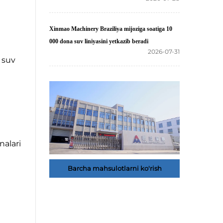
Xinmao Machinery Braziliya mijoziga soatiga 10
000 dona suv liniyasini yetkazib beradi
2026-07-31
, suv
nalari
Barcha mahsulotlarni ko'rish