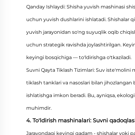
Qanday Ishlaydi: Shisha yuvish mashinasi shi
uchun yuvish dushlarini ishlatadi. Shishalar qis
yuvish jarayonidan so'ng suyuqlik oqib chiqish
uchun strategik ravishda joylashtirilgan. Keyin
keyingi bosqichiga — to'ldirishga o'tkaziladi.
Suvni Qayta Tiklash Tizimlari: Suv iste'molin
tiklash tanklari va nasoslari bilan jihozlangan 
ishlatishga imkon beradi. Bu, ayniqsa, ekolog
muhimdir.
4. To'ldirish mashinalari: Suvni qadoqlas
Jarayondagi keyingi qadam - shishalar yoki pake