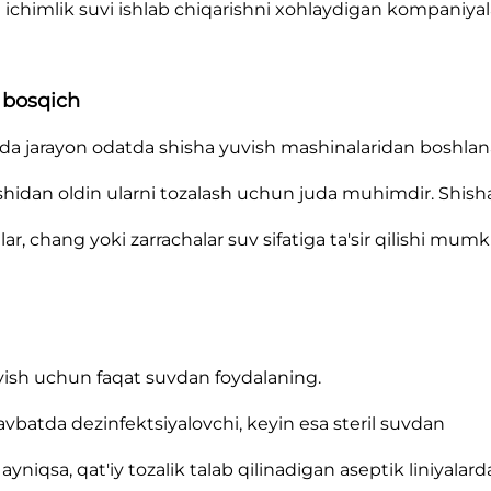
ichimlik suvi ishlab chiqarishni xohlaydigan kompaniyal
y bosqich
da jarayon odatda shisha yuvish mashinalaridan boshlan
lishidan oldin ularni tozalash uchun juda muhimdir. Shish
r, chang yoki zarrachalar suv sifatiga ta'sir qilishi mumk
vish uchun faqat suvdan foydalaning.
avbatda dezinfektsiyalovchi, keyin esa steril suvdan
ayniqsa, qat'iy tozalik talab qilinadigan aseptik liniyalard