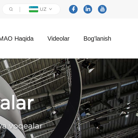
UZ
MAO Haqida
Videolar
Bog'lanish
alar
 va voqealar