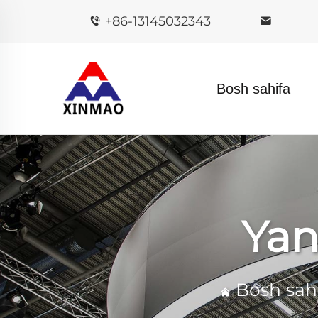
+86-13145032343
Bosh sahifa
Yan
Bosh sah