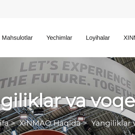
Mahsulotlar
Yechimlar
Loyihalar
XIN
giliklar va voqe
ifa
>
XINMAO Haqida
>
Yangiliklar