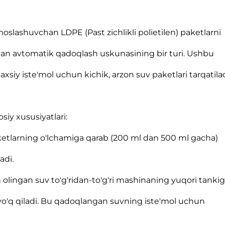
oslashuvchan LDPE (Past zichlikli polietilen) paketlarni
igan avtomatik qadoqlash uskunasining bir turi. Ushbu
siy iste'mol uchun kichik, arzon suv paketlari tarqatil
iy xususiyatlari:
aketlarning o'lchamiga qarab (200 ml dan 500 ml gacha)
adi.
n olingan suv to'g'ridan-to'g'ri mashinaning yuqori tanki
 yo'q qiladi. Bu qadoqlangan suvning iste'mol uchun