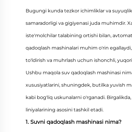
Bugungi kunda tezkor ichimliklar va suyuqlik
samaradorligi va gigiyenasi juda muhimdir. Xav
iste'molchilar talabining ortishi bilan, avtomat
qadoqlash mashinalari muhim o'rin egallaydi, t
to'ldirish va muhrlash uchun ishonchli, yuqori 
Ushbu maqola suv qadoqlash mashinasi nima eka
xususiyatlarini, shuningdek, butilka yuvish ma
kabi bog'liq uskunalarni o'rganadi. Birgalikd
liniyalarining asosini tashkil etadi.
1. Suvni qadoqlash mashinasi nima?