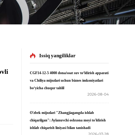
Issiq yangiliklar
vli
CGF14-12-5 4000 dona/soat suv to‘ldirish apparati
va Chiliya mijozlari uchun biznes imkoniyatlari
bo‘yicha chuqur tahlil
2026-08-04
O'zbek mijozlari "Zhangjiagangda ishlab
chiqarilgan": Aylanuvchi oshxona moyi to'ldirish
ishlab chiqarish liniyasi bilan tanishadi
2026-07-28