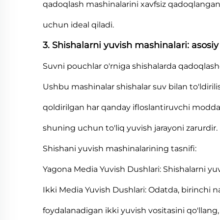
qadoqlash mashinalarini xavfsiz qadoqlangan 
uchun ideal qiladi.
3. Shishalarni yuvish mashinalari: asosi
Suvni pouchlar o'rniga shishalarda qadoqlash
Ushbu mashinalar shishalar suv bilan to'ldiri
qoldirilgan har qanday ifloslantiruvchi moddala
shuning uchun to'liq yuvish jarayoni zarurdir.
Shishani yuvish mashinalarining tasnifi:
Yagona Media Yuvish Dushlari: Shishalarni yu
Ikki Media Yuvish Dushlari: Odatda, birinchi n
foydalanadigan ikki yuvish vositasini qo'llang, 