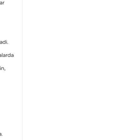
ar
adi.
alarda
in,
a.