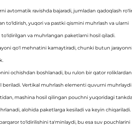
arni avtomatik ravishda bajaradi, jumladan qadoqlash ro'li
lan to'ldirish, yuqori va pastki qismini muhrlash va ularni
to'ldirilgan va muhrlangan paketlarni hosil qiladi.
rayoni qo'l mehnatini kamaytiradi, chunki butun jarayonn
k.
ini ochishdan boshlanadi, bu rulon bir qator roliklardan
l beriladi. Vertikal muhrlash elementi quvurni muhrlaydi
rtidan, mashina hosil qilingan pouchni yuqoridagi tankd
hrlanadi, alohida paketlarga kesiladi va keyin chiqariladi.
rqaror to'ldirilishini ta'minlaydi, bu esa suv pouchlarini