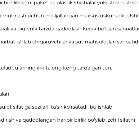
imliklar) ni paketlar, plastik shishalar yoki shisha shish
h va muhrlash uchun mo'ljallangan maxsus uskunadir. Ush
ali va gigienik tarzda qadoqlash kerak bo'lgan sanoatla
 sharbat ishlab chiqaruvchilar va sut mahsulotlari sanoatid
eladi, ularning ikkita eng keng tarqalgan turi:
lari
ot sifatiga sezilarli ta'sir ko'rsatadi, bu ishlab
rish va qadoqlangan har bir birlik bo'ylab izchil sifatni