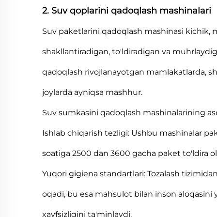
2. Suv qoplarini qadoqlash mashinalari
Suv paketlarini qadoqlash mashinasi kichik, m
shakllantiradigan, to'ldiradigan va muhrlayd
qadoqlash rivojlanayotgan mamlakatlarda, shax
joylarda ayniqsa mashhur.
Suv sumkasini qadoqlash mashinalarining asos
Ishlab chiqarish tezligi: Ushbu mashinalar p
soatiga 2500 dan 3600 gacha paket to'ldira ol
Yuqori gigiena standartlari: Tozalash tizimida
oqadi, bu esa mahsulot bilan inson aloqasini
xavfsizligini ta'minlaydi.