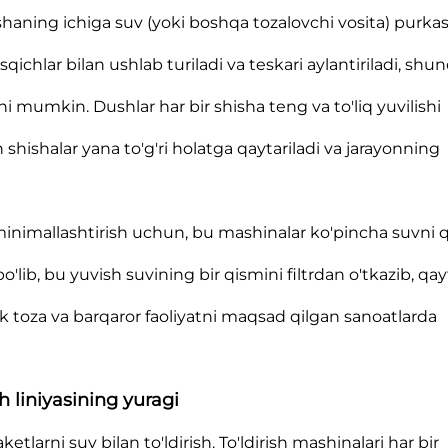
shaning ichiga suv (yoki boshqa tozalovchi vosita) purka
qichlar bilan ushlab turiladi va teskari aylantiriladi, shu
i mumkin. Dushlar har bir shisha teng va to'liq yuvilishi
 shishalar yana to'g'ri holatga qaytariladi va jarayonning
i minimallashtirish uchun, bu mashinalar ko'pincha suvni 
bo'lib, bu yuvish suvining bir qismini filtrdan o'tkazib, qa
ik toza va barqaror faoliyatni maqsad qilgan sanoatlarda
h liniyasining yuragi
tlarni suv bilan to'ldirish. To'ldirish mashinalari har bir