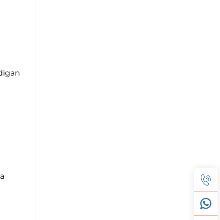
adigan
ga