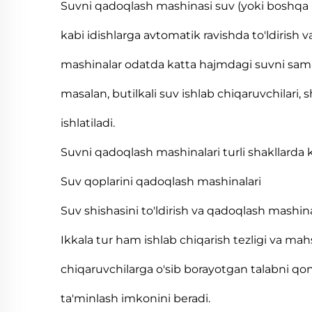
Suvni qadoqlash mashinasi suv (yoki boshqa ich
kabi idishlarga avtomatik ravishda to'ldiris
mashinalar odatda katta hajmdagi suvni samar
masalan, butilkali suv ishlab chiqaruvchilari,
ishlatiladi.
Suvni qadoqlash mashinalari turli shakllarda k
Suv qoplarini qadoqlash mashinalari
Suv shishasini to'ldirish va qadoqlash mashina
Ikkala tur ham ishlab chiqarish tezligi va mahsul
chiqaruvchilarga o'sib borayotgan talabni qondi
ta'minlash imkonini beradi.