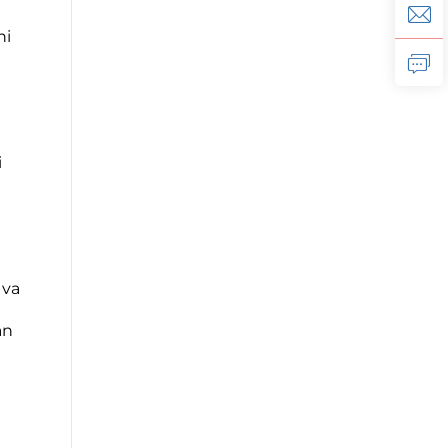
ni
i
 va
an