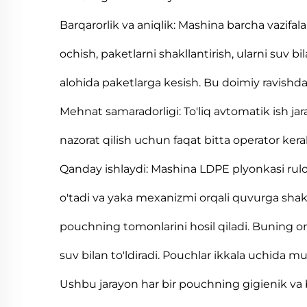
Barqarorlik va aniqlik: Mashina barcha vazifal
ochish, paketlarni shakllantirish, ularni suv bi
alohida paketlarga kesish. Bu doimiy ravishda 
Mehnat samaradorligi: To'liq avtomatik ish ja
nazorat qilish uchun faqat bitta operator kera
Qanday ishlaydi: Mashina LDPE plyonkasi rulon
o'tadi va yaka mexanizmi orqali quvurga shak
pouchning tomonlarini hosil qiladi. Buning o
suv bilan to'ldiradi. Pouchlar ikkala uchida mu
Ushbu jarayon har bir pouchning gigienik va ba