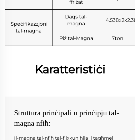
ffriżat
Daqs tal-
4.538x2x2.38
magna
Speċifikazzjoni
tal-magna
Piż tal-Magna
7ton
Karatteristiċi
Struttura prinċipali u prinċipju tal-
magna nfiħ:
Il-magna tal-nfiħ tal-flixkun hija li tagħmel 