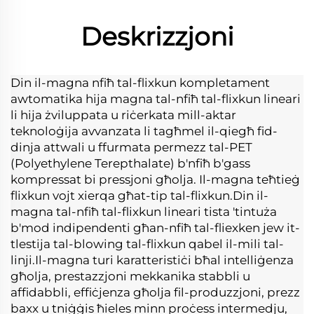
Deskrizzjoni
Din il-magna nfiħ tal-flixkun kompletament 
awtomatika hija magna tal-nfiħ tal-flixkun lineari 
li hija żviluppata u riċerkata mill-aktar 
teknoloġija avvanzata li tagħmel il-qiegħ fid-
dinja attwali u ffurmata permezz tal-PET 
(Polyethylene Terepthalate) b'nfiħ b'gass 
kompressat bi pressjoni għolja. Il-magna teħtieġ 
flixkun vojt xierqa għat-tip tal-flixkun.Din il-
magna tal-nfiħ tal-flixkun lineari tista 'tintuża 
b'mod indipendenti għan-nfiħ tal-fliexken jew it-
tlestija tal-blowing tal-flixkun qabel il-mili tal-
linji.Il-magna turi karatteristiċi bħal intelliġenza 
għolja, prestazzjoni mekkanika stabbli u 
affidabbli, effiċjenza għolja fil-produzzjoni, prezz 
baxx u tniġġis ħieles minn proċess intermedju, 