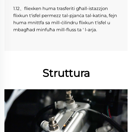
1.12、fliexken huma trasferiti għall-istazzjon 
flixkun t'isfel permezz tal-pjanċa tal-katina, fejn 
huma mnittfa sa mill-ċilindru flixkun t'isfel u 
mbagħad minfuħa mill-fluss ta ' l-arja. 
Struttura