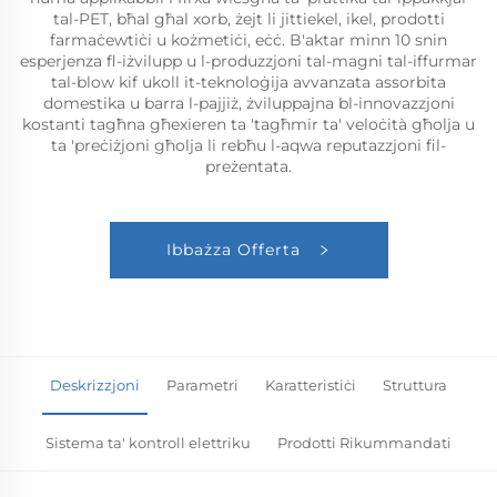
tal-PET, bħal għal xorb, żejt li jittiekel, ikel, prodotti
farmaċewtiċi u kożmetiċi, eċċ. B'aktar minn 10 snin
esperjenza fl-iżvilupp u l-produzzjoni tal-magni tal-iffurmar
tal-blow kif ukoll it-teknoloġija avvanzata assorbita
domestika u barra l-pajjiż, żviluppajna bl-innovazzjoni
kostanti tagħna għexieren ta 'tagħmir ta' veloċità għolja u
ta 'preċiżjoni għolja li rebħu l-aqwa reputazzjoni fil-
preżentata.
Ibbażza Offerta
Deskrizzjoni
Parametri
Karatteristiċi
Struttura
Sistema ta' kontroll elettriku
Prodotti Rikummandati