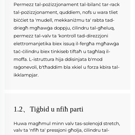
Permezz tal-pożizzjonament tal-bilanċ tar-rack 
tal-pożizzjonament, quddiem, nofs u wara tliet 
biċċiet ta 'mudell, mekkaniżmu ta' rabta tad-
driegħ mgħawġa doppju, ċilindru tal-għeluq, 
permezz tal-valv ta 'kontroll tad-direzzjoni 
elettromanjetika biex issuq il-fergħa mgħawġa 
taċ-ċilindru biex tinkiseb tiftaħ u tagħlaq il-
moffa. L-istruttura hija ddisinjata b'mod 
raġonevoli, b'tħaddim bla xkiel u forza kbira tal-
ikklampjar. 
1.2、Tiġbid u nfiħ parti
Huwa magħmul minn valv tas-solenojd stretch, 
valv ta 'nfiħ ta' pressjoni għolja, ċilindru tal-