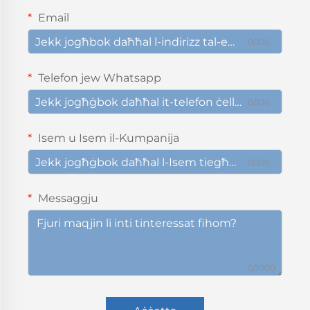
Email
0/100
Telefon jew Whatsapp
0/100
Isem u Isem il-Kumpanija
0/100
Messaggju
0/1000