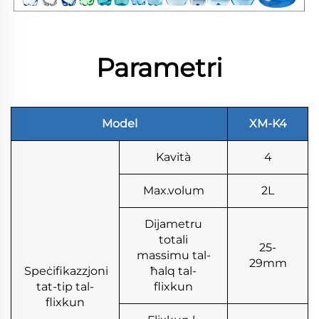
Parametri
Model
XM-K4
Kavità
4
Max.volum
2L
Dijametru
totali
25-
massimu tal-
29mm
Speċifikazzjoni
ħalq tal-
tat-tip tal-
flixkun
flixkun