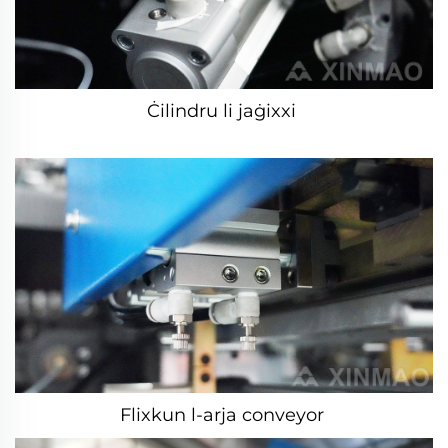
Ċilindru li jaġixxi 
Flixkun l-arja conveyor 