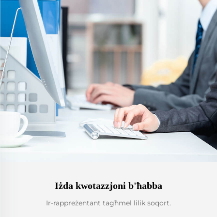
Iżda kwotazzjoni b'ħabba
Ir-rappreżentant tagħmel lilik soqort.