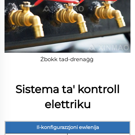
Żbokk tad-drenaġġ 
Sistema ta' kontroll
elettriku
Il-konfigurazzjoni ewlenija