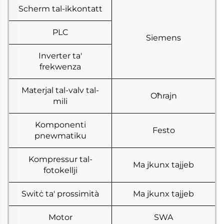
Scherm tal-ikkontatt
PLC
Siemens
Inverter ta'
frekwenza
Materjal tal-valv tal-
Oħrajn
mili
Komponenti
Festo
pnewmatiku
Kompressur tal-
Ma jkunx tajjeb
fotokellji
Switċ ta' prossimità
Ma jkunx tajjeb
Motor
SWA