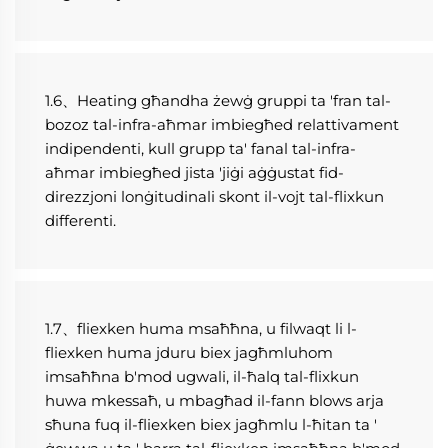
1.6、Heating għandha żewġ gruppi ta 'fran tal-
bozoz tal-infra-aħmar imbiegħed relattivament 
indipendenti, kull grupp ta' fanal tal-infra-
aħmar imbiegħed jista 'jiġi aġġustat fid-
direzzjoni lonġitudinali skont il-vojt tal-flixkun 
differenti. 
1.7、fliexken huma msaħħna, u filwaqt li l-
fliexken huma jduru biex jagħmluhom 
imsaħħna b'mod ugwali, il-ħalq tal-flixkun 
huwa mkessaħ, u mbagħad il-fann blows arja 
sħuna fuq il-fliexken biex jagħmlu l-ħitan ta ' 