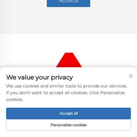
Aċċetta
We value your privacy
We use cookies and similar tools to provide our services.
If you don't want to accept all cookies, click Personalize
cookies.
Accept all
IKKUNTATTANA
Personalize cookies
Add: NO.60-8,JINZHONG ROAD,JINFENG