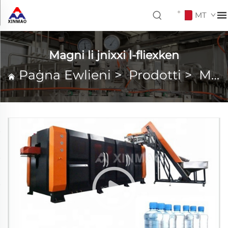
MT
Magni li jnixxi l-fliexken
Paġna Ewlieni
>
Prodotti
>
Magni li jnixxi l-fliexken