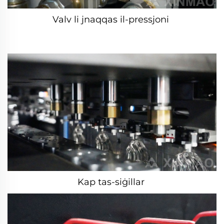
Valv li jnaqqas il-pressjoni 
Kap tas-siġillar 