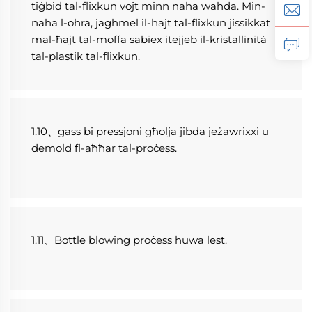
tiġbid tal-flixkun vojt minn naħa waħda. Min-
naħa l-oħra, jagħmel il-ħajt tal-flixkun jissikkat 
mal-ħajt tal-moffa sabiex itejjeb il-kristallinità 
tal-plastik tal-flixkun. 
1.10、gass bi pressjoni għolja jibda jeżawrixxi u 
demold fl-aħħar tal-proċess. 
1.11、Bottle blowing proċess huwa lest. 