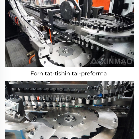
Forn tat-tisħin tal-preforma 