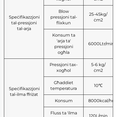
Blow
25-45kg/
Speċifikazzjoni
pressjoni tal-
ċm2
tal-pressjoni
flixkun
tal-arja
Konsum ta
'arja ta'
6000Ltr/min
pressjoni
ogħla
Pressjoni tax-
5-6 kg/
xogħol
ċm2
Għaddiet
10℃
temperatura
Speċifikazzjoni
tal-ilma ffriżat
Konsum
8000kcal/hr
Fluss ta 'ilma
120L/min