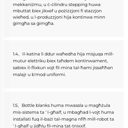
mekkaniżmu, u ċ-ċilindru stepping huwa 
mbuttat biex jikxef u pożizzjoni fi stazzjon 
wieħed, u l-produzzjoni hija kontinwa minn 
ġimgħa sa ġimgħa. 
1.4、Il-katina li ddur waħedha hija misjuqa mill-
mutur elettriku biex taħdem kontinwament, 
sabiex il-flixkun vojt fil-mina tal-ħami jissaħħan 
malajr u b'mod uniformi. 
1.5、Bottle blanks huma mwassla u magħżula 
mis-sistema ta ' l-għalf, u mbagħad l-vojt huma 
installati fuq il-bażi tal-magna nfiħ mill-robot ta 
' l-għalf u jidħlu fil-mina tat-tnixxif. 