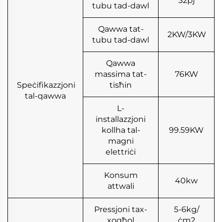
32pj
tubu tad-dawl
Qawwa tat-
2KW/3KW
tubu tad-dawl
Qawwa
massima tat-
76KW
Speċifikazzjoni
tisħin
tal-qawwa
L-
installazzjoni
kollha tal-
99.59KW
magni
elettriċi
Konsum
40kw
attwali
Pressjoni tax-
5-6kg/
xogħol
ċm2