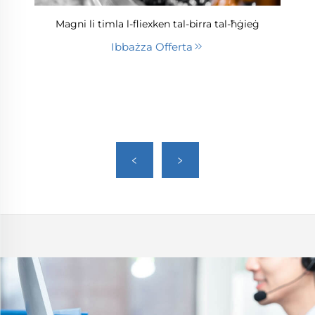
Magni li timla l-fliexken tal-birra tal-ħġieġ
Ibbażza Offerta