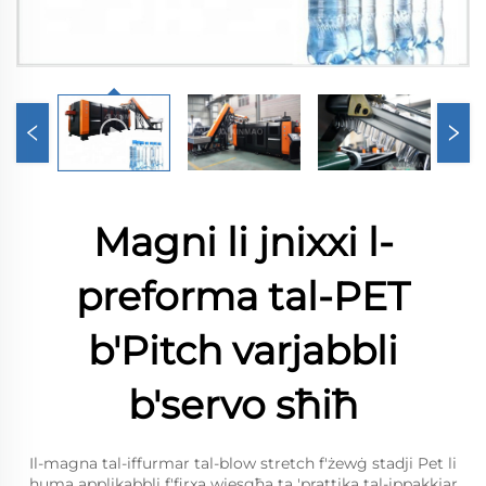
Magni li jnixxi l-
preforma tal-PET
b'Pitch varjabbli
b'servo sħiħ
Il-magna tal-iffurmar tal-blow stretch f'żewġ stadji Pet li
huma applikabbli f'firxa wiesgħa ta 'prattika tal-ippakkjar