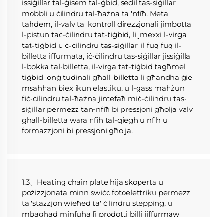
issiġillar tal-ġisem tal-ġbid, sedil tas-siġillar 
mobbli u ċilindru tal-ħażna ta 'nfiħ. Meta 
taħdem, il-valv ta 'kontroll direzzjonali jimbotta 
l-pistun taċ-ċilindru tat-tiġbid, li jmexxi l-virga 
tat-tiġbid u ċ-ċilindru tas-siġillar 'il fuq fuq il-
billetta iffurmata, iċ-ċilindru tas-siġillar jissiġilla 
l-bokka tal-billetta, il-virga tat-tiġbid tagħmel 
tiġbid lonġitudinali għall-billetta li għandha ġie 
msaħħan biex ikun elastiku, u l-gass maħżun 
fiċ-ċilindru tal-ħażna jintefaħ miċ-ċilindru tas-
siġillar permezz tan-nfiħ bi pressjoni għolja valv 
għall-billetta wara nfiħ tal-qiegħ u nfiħ u 
formazzjoni bi pressjoni għolja. 
1.3、Heating chain plate hija skoperta u 
pożizzjonata minn swiċċ fotoelettriku permezz 
ta 'stazzjon wieħed ta' ċilindru stepping, u 
mbagħad minfuħa fi prodotti billi jiffurmaw 