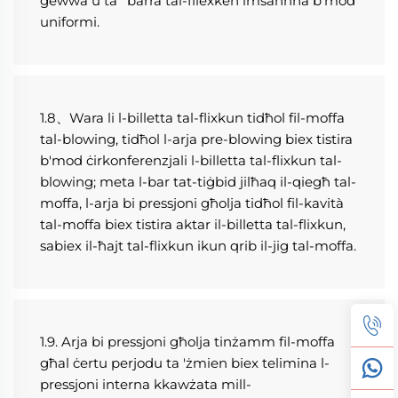
ġewwa u ta ' barra tal-fliexken imsaħħna b'mod 
uniformi. 
1.8、Wara li l-billetta tal-flixkun tidħol fil-moffa 
tal-blowing, tidħol l-arja pre-blowing biex tistira 
b'mod ċirkonferenzjali l-billetta tal-flixkun tal-
blowing; meta l-bar tat-tiġbid jilħaq il-qiegħ tal-
moffa, l-arja bi pressjoni għolja tidħol fil-kavità 
tal-moffa biex tistira aktar il-billetta tal-flixkun, 
sabiex il-ħajt tal-flixkun ikun qrib il-jig tal-moffa. 
1.9. Arja bi pressjoni għolja tinżamm fil-moffa 
għal ċertu perjodu ta 'żmien biex telimina l-
pressjoni interna kkawżata mill- 