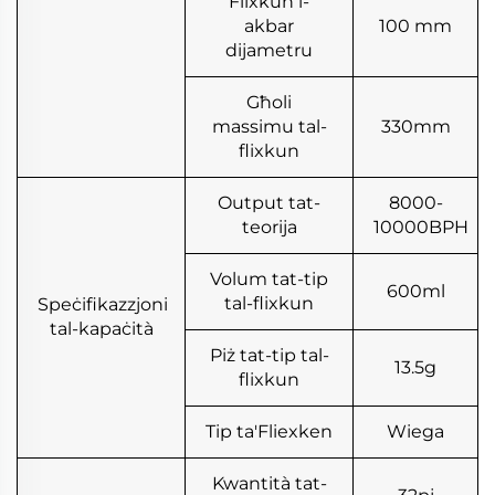
Flixkun l-
akbar
100 mm
dijametru
Għoli
massimu tal-
330mm
flixkun
Output tat-
8000-
teorija
10000BPH
Volum tat-tip
600ml
tal-flixkun
Speċifikazzjoni
tal-kapaċità
Piż tat-tip tal-
13.5g
flixkun
Tip ta'Fliexken
Wiega
Kwantità tat-