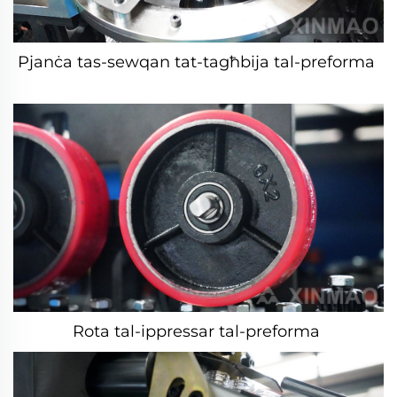
Pjanċa tas-sewqan tat-tagħbija tal-preforma 
Rota tal-ippressar tal-preforma 