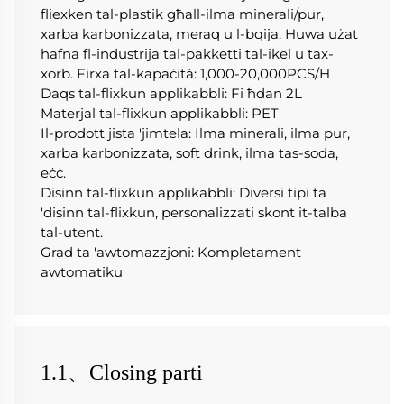
fliexken tal-plastik għall-ilma minerali/pur, 
xarba karbonizzata, meraq u l-bqija. Huwa użat 
ħafna fl-industrija tal-pakketti tal-ikel u tax-
xorb. Firxa tal-kapaċità: 1,000-20,000PCS/H 
Daqs tal-flixkun applikabbli: Fi ħdan 2L 
Materjal tal-flixkun applikabbli: PET 
Il-prodott jista 'jimtela: Ilma minerali, ilma pur, 
xarba karbonizzata, soft drink, ilma tas-soda, 
eċċ. 
Disinn tal-flixkun applikabbli: Diversi tipi ta 
'disinn tal-flixkun, personalizzati skont it-talba 
tal-utent. 
Grad ta 'awtomazzjoni: Kompletament 
awtomatiku 
1.1、Closing parti