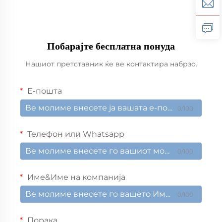
Побарајте бесплатна понуда
Нашиот претставник ќе ве контактира набрзо.
Е-пошта
0/100
Телефон или Whatsapp
0/100
Име&Име на компанија
0/100
Порака