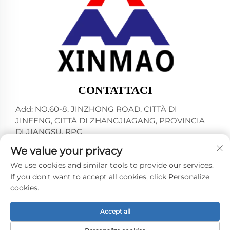
CONTATTACI
Add: NO.60-8, JINZHONG ROAD, CITTÀ DI
JINFENG, CITTÀ DI ZHANGJIAGANG, PROVINCIA
DI JIANGSU, RPC
Tel:
+86-13145032343
We value your privacy
E-mail:
[email protected]
We use cookies and similar tools to provide our services.
If you don't want to accept all cookies, click Personalize
cookies.
Copyright © 2024 by ZHANGJIAGANG CITY XINMAO
DRINK MACHINERY CO.,LTD. -
Informativa sulla privacy
Accept all