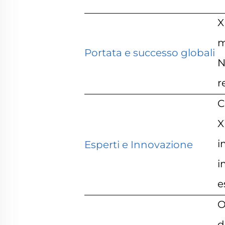
X
m
Portata e successo globali
N
r
C
X
i
Esperti e Innovazione
i
e
O
d