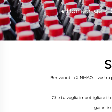
Homepage
>
S
Benvenuti a XINMAO, il vostro 
Che tu voglia imbottigliare i t
garantis