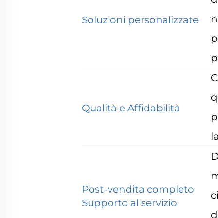
n
Soluzioni personalizzate
p
p
C
q
Qualità e Affidabilità
p
l
D
m
Post-vendita completo
c
Supporto al servizio
d