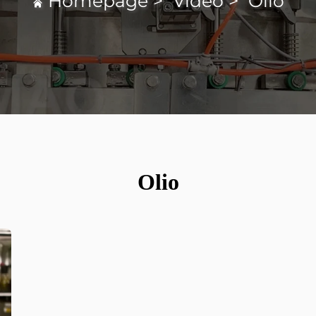
Homepage
>
Video
>
Olio
Olio