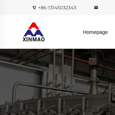
+86-13145032343
Homepage