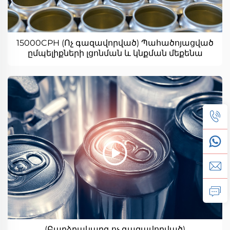
15000CPH (Ոչ գազավորված) Պահածոյացված
ըմպելիքների լցոնման և կնքման մեքենա
(Բարձրակարգ ոչ գազավորված)