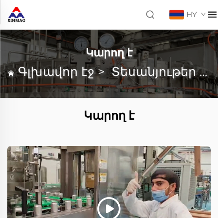
HY
Կարող է
Գլխավոր էջ
>
Տեսանյութեր
>
Կարող է