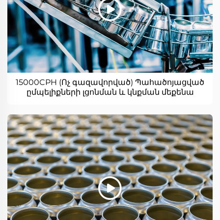
15000CPH (Ոչ գազավորված) Պահածոյացված
ըմպելիքների լցոնման և կնքման մեքենա