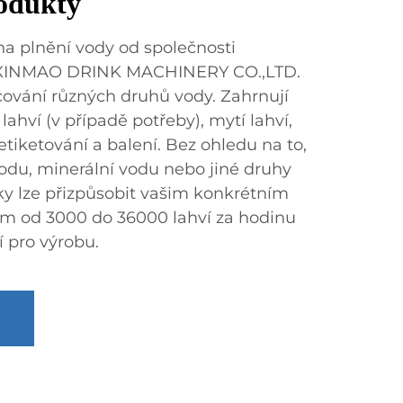
rodukty
na plnění vody od společnosti
XINMAO DRINK MACHINERY CO.,LTD.
cování různých druhů vody. Zahrnují
lahví (v případě potřeby), mytí lahví,
 etiketování a balení. Bez ohledu na to,
vodu, minerální vodu nebo jiné druhy
nky lze přizpůsobit vašim konkrétním
m od 3000 do 36000 lahví za hodinu
í pro výrobu.