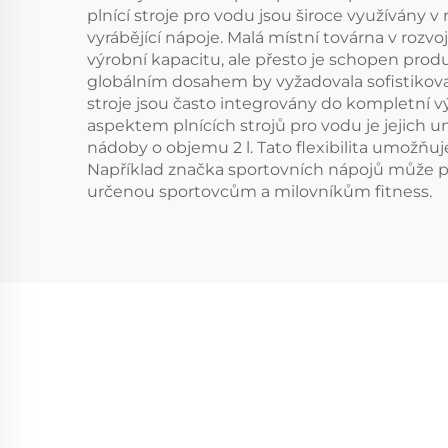
plnící stroje pro vodu jsou široce využívány
vyrábějící nápoje. Malá místní továrna v rozv
výrobní kapacitu, ale přesto je schopen pr
globálním dosahem by vyžadovala sofistikova
stroje jsou často integrovány do kompletní výr
aspektem plnících strojů pro vodu je jejich un
nádoby o objemu 2 l. Tato flexibilita umožňu
Například značka sportovních nápojů může pou
určenou sportovcům a milovníkům fitness.