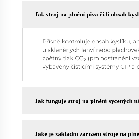
Jak stroj na plnění piva řídí obsah kys
Přísně kontroluje obsah kyslíku, a
u skleněných lahví nebo plechovek
zpětný tlak CO₂ (pro odstranění vz
vybaveny čisticími systémy CIP a p
Jak funguje stroj na plnění sycených 
Jaké je základní zařízení stroje na pln