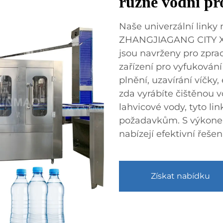
různé vodní p
Naše univerzální linky 
ZHANGJIAGANG CITY 
jsou navrženy pro zpra
zařízení pro vyfukování 
plnění, uzavírání víčky,
zda vyrábíte čištěnou 
lahvicové vody, tyto li
požadavkům. S výkone
nabízejí efektivní řešen
Získat nabídku