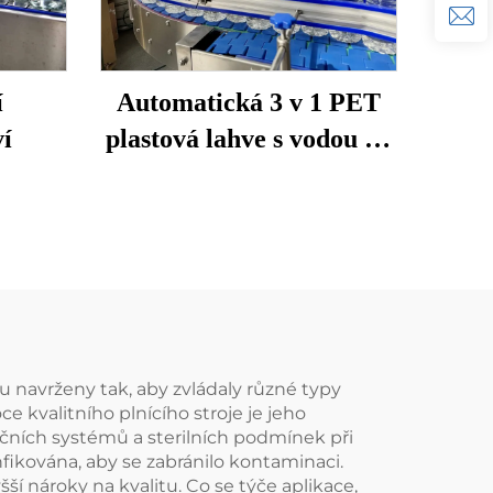
í
Automatická 3 v 1 PET
ví
plastová lahve s vodou na
dolivání
sou navrženy tak, aby zvládaly různé typy
e kvalitního plnícího stroje je jeho
čních systémů a sterilních podmínek při
infikována, aby se zabránilo kontaminaci.
í nároky na kvalitu. Co se týče aplikace,