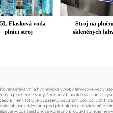
15L Flasková voda
Stroj na plněn
plnicí stroj
skleněných lah
zajišťování efektivní a hygienické výroby lahvicové vody. J
vody a pramenné vody. Jednou z hlavních vlastností vysoc
su plnění. Toho je dosaženo použitím pokročilých filtra
elá plnící oblast udržována pod přetlakem a pravidelně dez
zovány, což zajišťuje, že konečný produkt splňuje nejvyšš