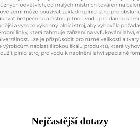
 v různých odvětvích, od malých místních továren na bal
ojové zemi může používat základní plnící stroj pro obsluh
odukovat bezpečnou a čistou pitnou vodu pro danou komu
nější a vysoce výkonný plnící stroj, aby vyhověla poža
obní linky, která zahrnuje zařízení na vyfukování lahví, 
iverzálnost. Lze je přizpůsobit pro různé velikosti a tvar
je výrobcům nabízet širokou škálu produktů, které vyhov
žít plnící stroj pro vodu k naplnění lahví speciálně fo
Nejčastější dotazy