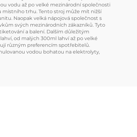
enou vodu až po velké mezinárodní společnosti
u místního trhu. Tento stroj může mít nižší
nitu. Naopak velká nápojová společnost s
davkům svých mezinárodních zákazníků. Tyto
etiketování a balení. Dalším důležitým
y lahví, od malých 300ml lahví až po velké
ují různým preferencím spotřebitelů.
rmulovanou vodou bohatou na elektrolyty,