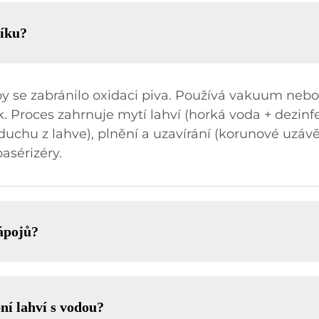
líku?
by se zabránilo oxidaci piva. Používá vakuum nebo 
. Proces zahrnuje mytí lahví (horká voda + dezin
duchu z lahve), plnění a uzavírání (korunové uzávě
asérizéry.
nápojů?
ění lahví s vodou?