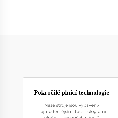
Pokročilé plnicí technologie
Naše stroje jsou vybaveny
nejmodernějšími technologiemi
plnění. U sycených nápojů