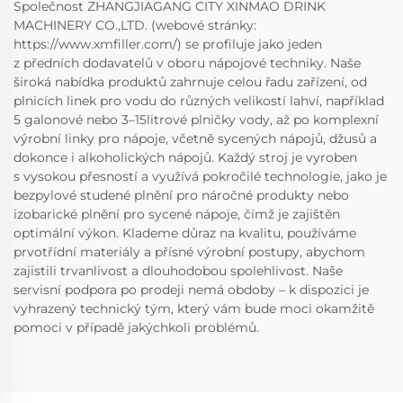
Společnost ZHANGJIAGANG CITY XINMAO DRINK
MACHINERY CO.,LTD. (webové stránky:
https://www.xmfiller.com/) se profiluje jako jeden
z předních dodavatelů v oboru nápojové techniky. Naše
široká nabídka produktů zahrnuje celou řadu zařízení, od
plnicích linek pro vodu do různých velikostí lahví, například
5 galonové nebo 3–15litrové plničky vody, až po komplexní
výrobní linky pro nápoje, včetně sycených nápojů, džusů a
dokonce i alkoholických nápojů. Každý stroj je vyroben
s vysokou přesností a využívá pokročilé technologie, jako je
bezpylové studené plnění pro náročné produkty nebo
izobarické plnění pro sycené nápoje, čímž je zajištěn
optimální výkon. Klademe důraz na kvalitu, používáme
prvotřídní materiály a přísné výrobní postupy, abychom
zajistili trvanlivost a dlouhodobou spolehlivost. Naše
servisní podpora po prodeji nemá obdoby – k dispozici je
vyhrazený technický tým, který vám bude moci okamžitě
pomoci v případě jakýchkoli problémů.