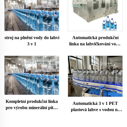
stroj na plnění vody do lahví
Automatická produkční
3 v 1
linka na lahvičkování vody,
stroj na dolivání čisté
minerální pramenité vody
do PET lahví
Kompletní produkční linka
Automatická 3 v 1 PET
pro výrobu minerální pitné
plastová lahve s vodou na
vody, čistička na
dolivání
lahvičkování a balení