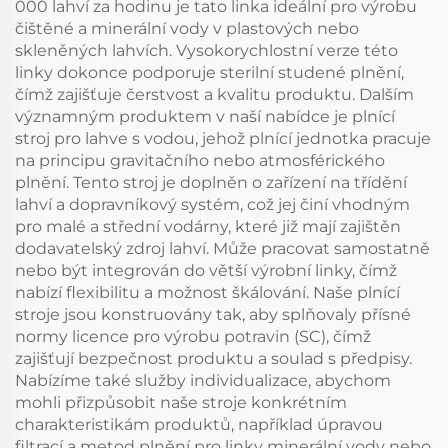
000 lahví za hodinu je tato linka ideální pro výrobu
čištěné a minerální vody v plastových nebo
skleněných lahvích. Vysokorychlostní verze této
linky dokonce podporuje sterilní studené plnění,
čímž zajišťuje čerstvost a kvalitu produktu. Dalším
významným produktem v naší nabídce je plnící
stroj pro lahve s vodou, jehož plnící jednotka pracuje
na principu gravitačního nebo atmosférického
plnění. Tento stroj je doplněn o zařízení na třídění
lahví a dopravníkový systém, což jej činí vhodným
pro malé a střední vodárny, které již mají zajištěn
dodavatelský zdroj lahví. Může pracovat samostatně
nebo být integrován do větší výrobní linky, čímž
nabízí flexibilitu a možnost škálování. Naše plnící
stroje jsou konstruovány tak, aby splňovaly přísné
normy licence pro výrobu potravin (SC), čímž
zajišťují bezpečnost produktu a soulad s předpisy.
Nabízíme také služby individualizace, abychom
mohli přizpůsobit naše stroje konkrétním
charakteristikám produktů, například úpravou
filtrací a metod plnění pro linky minerální vody nebo