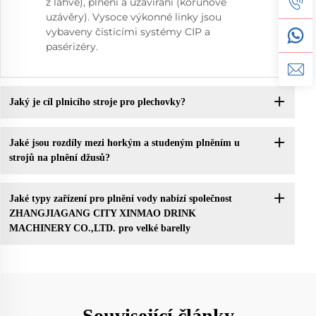
z lahve), plnění a uzavírání (korunové
uzávěry). Vysoce výkonné linky jsou
vybaveny čisticími systémy CIP a
pasérizéry.
Jaký je cíl plnicího stroje pro plechovky?
Jaké jsou rozdíly mezi horkým a studeným plněním u
strojů na plnění džusů?
Jaké typy zařízení pro plnění vody nabízí společnost
ZHANGJIAGANG CITY XINMAO DRINK
MACHINERY CO.,LTD. pro velké barelly
Související články