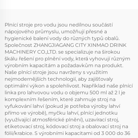
Plnící stroje pro vodu jsou nedílnou součástí
nápojového průmyslu, umožňují přesné a
hygienické balení vody do různých typů obalů.
Společnost ZHANGJIAGANG CITY XINMAO DRINK
MACHINERY CO.,LTD. se specializuje na širokou
škálu řešení pro plnění vody, která vyhovují různým
výrobním kapacitám a požadavkům na produkt.
Naše plnící stroje jsou navrženy s využitím
nejmodernějších technologií, aby zajišťovaly
optimální výkon a spolehlivost. Například naše plnící
linka pro lahvovou vodu o objemu 500 ml až 2 l je
komplexním řešením, které zahrnuje stroj na
vyfukování lahví (pokud je potřeba výroby lahví
přímo ve výrobě), myčku lahví, plnící jednotku
(využívající atmosférické plnění), uzavírací stroj,
etiketovací stroj, kódovací stroj a obalovací stroj na
fólii/krabice. S výrobními kapacitami od 3 000 do 36