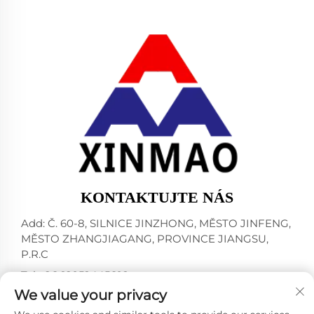
KONTAKTUJTE NÁS
Add: Č. 60-8, SILNICE JINZHONG, MĚSTO JINFENG,
MĚSTO ZHANGJIAGANG, PROVINCE JIANGSU,
P.R.C
Tel:
+86-18952445692
We value your privacy
E-mail:
[email protected]