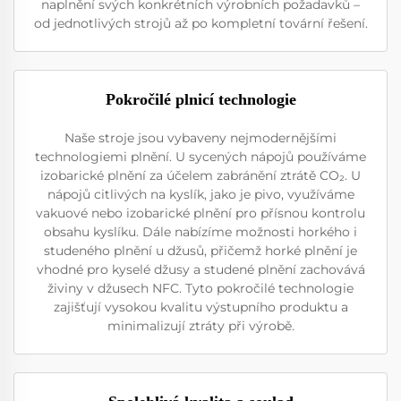
naplnění svých konkrétních výrobních požadavků –
od jednotlivých strojů až po kompletní tovární řešení.
Pokročilé plnicí technologie
Naše stroje jsou vybaveny nejmodernějšími
technologiemi plnění. U sycených nápojů používáme
izobarické plnění za účelem zabránění ztrátě CO₂. U
nápojů citlivých na kyslík, jako je pivo, využíváme
vakuové nebo izobarické plnění pro přísnou kontrolu
obsahu kyslíku. Dále nabízíme možnosti horkého i
studeného plnění u džusů, přičemž horké plnění je
vhodné pro kyselé džusy a studené plnění zachovává
živiny v džusech NFC. Tyto pokročilé technologie
zajišťují vysokou kvalitu výstupního produktu a
minimalizují ztráty při výrobě.