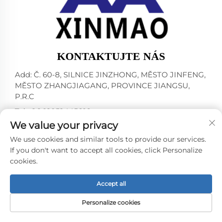
KONTAKTUJTE NÁS
Add: Č. 60-8, SILNICE JINZHONG, MĚSTO JINFENG,
MĚSTO ZHANGJIAGANG, PROVINCE JIANGSU,
P.R.C
Tel:
+86-18952445692
We value your privacy
E-mail:
[email protected]
We use cookies and similar tools to provide our services.
If you don't want to accept all cookies, click Personalize
cookies.
Všechna práva vyhrazena © 2024 ZHANGJIAGANG CITY
XINMAO DRINK MACHINERY CO.,LTD. -
Zásady
ochrany osobních údajů
Accept all
Personalize cookies