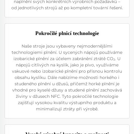
naplnění svých konkrétních výrobních požadavků –
od jednotlivých strojů až po kompletní tovární řešení.
Pokročilé plnicí technologie
Naše stroje jsou vybaveny nejmodernějšími
technologiemi plnění. U sycených nápojů používáme
izobarické plnění za účelem zabránění ztrátě CO₂. U
nápojů citlivých na kyslík, jako je pivo, využíváme
vakuové nebo izobarické plnění pro přísnou kontrolu
obsahu kyslíku. Dále nabízíme možnosti horkého i
studeného plnění u džusů, přičemž horké plnění je
vhodné pro kyselé džusy a studené plnění zachovává
živiny v džusech NFC. Tyto pokročilé technologie
zajišťují vysokou kvalitu výstupního produktu a
minimalizují ztráty při výrobě.