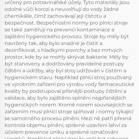
určený pro potravinářské účely. Tyto materiály jsou
odolné vůči korozi a neuvolňují do vody žádné
chemikálie, čímž zachovávají její čistotu a
bezpečnost. Bezpečnostní normy pro plnící stroje
se také zaměřují na prevenci kontaminace a
zajištění hygienického provozu. Stroje by měly být
navrženy tak, aby bylo snadné je čistit a
dezinfikovat, s hladkými povrchy a bez mrtvých
prostor, kde by se mohly skrývat bakterie. Měly by
být stanoveny a dodržovány pravidelné postupy
čištění a údržby, aby byl stroj udržován v čistém a
hygienickém stavu. Například plnící stroj používaný
ve výrobním zařízení pro výrobu vody farmaceutické
kvality by podstupoval přísnější postupy čištění a
validace, aby bylo zajištěno splnění nejpřísnějších
hygienických norem. Kromě norem souvisejících se
zařízením musí plnící stroje splňovat i normy týkající
se samotného procesu plnění. Mezi ně patří přesná
kontrola objemu plnění, správné uzavření lahví za
účelem prevence úniku a správné označování
výrobků. Například plnící stroj by měl být schopen