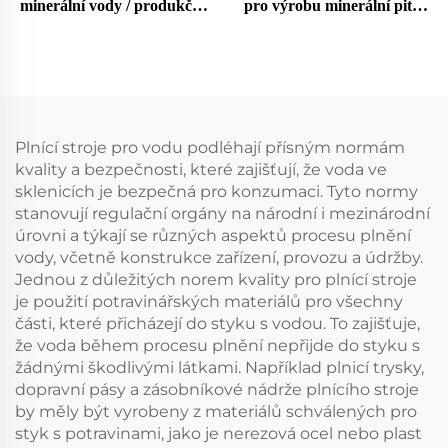
minerální vody / produkční
pro výrobu minerální pitné
linka
vody, čistička na
lahvičkování a balení
Plnící stroje pro vodu podléhají přísným normám
kvality a bezpečnosti, které zajišťují, že voda ve
sklenicích je bezpečná pro konzumaci. Tyto normy
stanovují regulační orgány na národní i mezinárodní
úrovni a týkají se různých aspektů procesu plnění
vody, včetně konstrukce zařízení, provozu a údržby.
Jednou z důležitých norem kvality pro plnící stroje
je použití potravinářských materiálů pro všechny
části, které přicházejí do styku s vodou. To zajišťuje,
že voda během procesu plnění nepřijde do styku s
žádnými škodlivými látkami. Například plnicí trysky,
dopravní pásy a zásobníkové nádrže plnícího stroje
by měly být vyrobeny z materiálů schválených pro
styk s potravinami, jako je nerezová ocel nebo plast