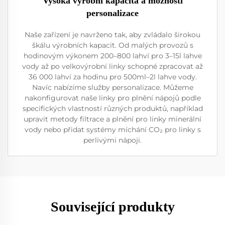
Vysoká výrobní kapacita a možnosti
personalizace
Naše zařízení je navrženo tak, aby zvládalo širokou
škálu výrobních kapacit. Od malých provozů s
hodinovým výkonem 200–800 lahví pro 3–15l lahve
vody až po velkovýrobní linky schopné zpracovat až
36 000 lahví za hodinu pro 500ml–2l lahve vody.
Navíc nabízíme služby personalizace. Můžeme
nakonfigurovat naše linky pro plnění nápojů podle
specifických vlastností různých produktů, například
upravit metody filtrace a plnění pro linky minerální
vody nebo přidat systémy míchání CO₂ pro linky s
perlivými nápoji.
Související produkty