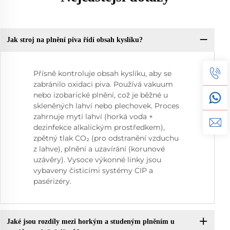
Jak stroj na plnění piva řídí obsah kyslíku?
Přísně kontroluje obsah kyslíku, aby se
zabránilo oxidaci piva. Používá vakuum
nebo izobarické plnění, což je běžné u
skleněných lahví nebo plechovek. Proces
zahrnuje mytí lahví (horká voda +
dezinfekce alkalickým prostředkem),
zpětný tlak CO₂ (pro odstranění vzduchu
z lahve), plnění a uzavírání (korunové
uzávěry). Vysoce výkonné linky jsou
vybaveny čisticími systémy CIP a
pasérizéry.
Jaké jsou rozdíly mezi horkým a studeným plněním u