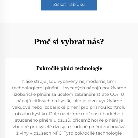
Získat nabídku
Proč si vybrat nás?
Pokročilé plnicí technologie
Naše stroje jsou vybaveny nejmodernějšími
technologiemi plnění. U sycených nápojů používáme
izobarické plnění za účelem zabránění ztrátě CO₂. U
nápojů citlivých na kyslík, jako je pivo, využíváme
vakuové nebo izobarické plnění pro přísnou kontrolu
obsahu kyslíku. Dále nabízíme možnosti horkého i
studeného plnění u džusů, přičemž horké plnění je
vhodné pro kyselé džusy a studené plnění zachovává
živiny v džusech NFC. Tyto pokročilé technologie