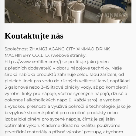
Kontaktujte nás
Společnost ZHANGJIAGANG CITY XINMAO DRINK
MACHINERY CO.,LTD. (webové stránky:
https://www.xmfiller.com/) se profiluje jako jeden
z předních dodavatelů v oboru nápojové techniky. Naše
široká nabídka produktů zahrnuje celou řadu zařízení, od
plnicích linek pro vodu do různých velikostí lahví, například
5 galonové nebo 3–15litrové plničky vody, až po komplexní
výrobní linky pro nápoje, včetně sycených nápojů, džusů a
dokonce i alkoholických nápojů. Každý stroj je vyroben
s vysokou přesností a využívá pokročilé technologie, jako je
bezpylové studené plnění pro náročné produkty nebo
izobarické plnění pro sycené nápoje, čímž je zajištěn
optimální výkon. Klademe důraz na kvalitu, používáme
prvotřídní materiály a přísné výrobní postupy, abychom