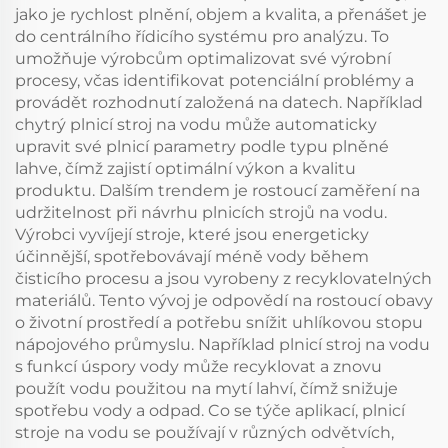
jako je rychlost plnění, objem a kvalita, a přenášet je
do centrálního řídicího systému pro analýzu. To
umožňuje výrobcům optimalizovat své výrobní
procesy, včas identifikovat potenciální problémy a
provádět rozhodnutí založená na datech. Například
chytrý plnicí stroj na vodu může automaticky
upravit své plnicí parametry podle typu plněné
lahve, čímž zajistí optimální výkon a kvalitu
produktu. Dalším trendem je rostoucí zaměření na
udržitelnost při návrhu plnicích strojů na vodu.
Výrobci vyvíjejí stroje, které jsou energeticky
účinnější, spotřebovávají méně vody během
čisticího procesu a jsou vyrobeny z recyklovatelných
materiálů. Tento vývoj je odpovědí na rostoucí obavy
o životní prostředí a potřebu snížit uhlíkovou stopu
nápojového průmyslu. Například plnicí stroj na vodu
s funkcí úspory vody může recyklovat a znovu
použít vodu použitou na mytí lahví, čímž snižuje
spotřebu vody a odpad. Co se týče aplikací, plnicí
stroje na vodu se používají v různých odvětvích,