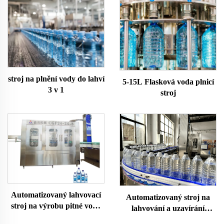
stroj na plnění vody do lahví
5-15L Flasková voda plnicí
3 v 1
stroj
Automatizovaný lahvovací
Automatizovaný stroj na
stroj na výrobu pitné vody
lahvování a uzavírání
Turnkey Projekt
plastových lahví s vodou