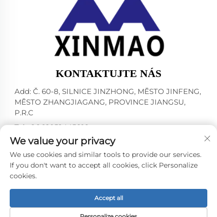
KONTAKTUJTE NÁS
Add: Č. 60-8, SILNICE JINZHONG, MĚSTO JINFENG,
MĚSTO ZHANGJIAGANG, PROVINCE JIANGSU,
P.R.C
Tel:
+86-18952445692
We value your privacy
E-mail:
[email protected]
We use cookies and similar tools to provide our services.
If you don't want to accept all cookies, click Personalize
cookies.
Všechna práva vyhrazena © 2024 ZHANGJIAGANG CITY
XINMAO DRINK MACHINERY CO.,LTD. -
Zásady
ochrany osobních údajů
Accept all
Personalize cookies