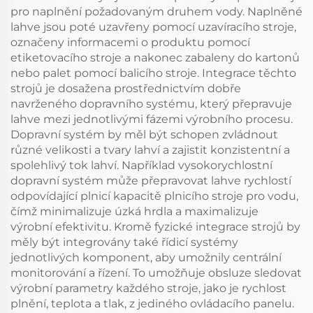
pro naplnění požadovaným druhem vody. Naplněné
lahve jsou poté uzavřeny pomocí uzavíracího stroje,
označeny informacemi o produktu pomocí
etiketovacího stroje a nakonec zabaleny do kartonů
nebo palet pomocí balicího stroje. Integrace těchto
strojů je dosažena prostřednictvím dobře
navrženého dopravního systému, který přepravuje
lahve mezi jednotlivými fázemi výrobního procesu.
Dopravní systém by měl být schopen zvládnout
různé velikosti a tvary lahví a zajistit konzistentní a
spolehlivý tok lahví. Například vysokorychlostní
dopravní systém může přepravovat lahve rychlostí
odpovídající plnicí kapacitě plnicího stroje pro vodu,
čímž minimalizuje úzká hrdla a maximalizuje
výrobní efektivitu. Kromě fyzické integrace strojů by
měly být integrovány také řídicí systémy
jednotlivých komponent, aby umožnily centrální
monitorování a řízení. To umožňuje obsluze sledovat
výrobní parametry každého stroje, jako je rychlost
plnění, teplota a tlak, z jediného ovládacího panelu.