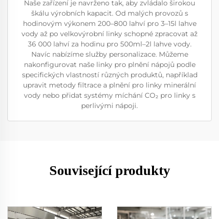
Naše zařízení je navrženo tak, aby zvládalo širokou
škálu výrobních kapacit. Od malých provozů s
hodinovým výkonem 200–800 lahví pro 3–15l lahve
vody až po velkovýrobní linky schopné zpracovat až
36 000 lahví za hodinu pro 500ml–2l lahve vody.
Navíc nabízíme služby personalizace. Můžeme
nakonfigurovat naše linky pro plnění nápojů podle
specifických vlastností různých produktů, například
upravit metody filtrace a plnění pro linky minerální
vody nebo přidat systémy míchání CO₂ pro linky s
perlivými nápoji.
Související produkty