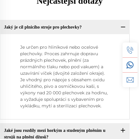
Nejčastější dotazy
Jaký je cíl plnicího stroje pro plechovky?
Je určen pro hliníkové nebo ocelové
plechovky. Proces zahrnuje dopravu
prázdných plechovek, plnění (za
normálního tlaku nebo pod vakuem) a
uzavírání víček (dvojité založení okraje).
Je vhodný pro nápoje s obsahem oxidu
uhličitého, pivo a osmičkovou kaši, s
výkony nad 20 000 plechovek za hodinu,
a vyžaduje spolupráci s vybavením pro
vykládku, mytí a sterilizaci plechovek.
Jaké jsou rozdíly mezi horkým a studeným plněním u
strojů na plnění džusů?