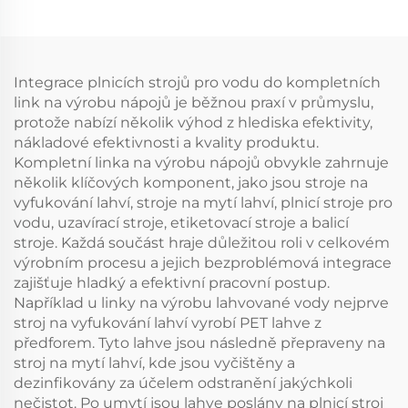
Integrace plnicích strojů pro vodu do kompletních
link na výrobu nápojů je běžnou praxí v průmyslu,
protože nabízí několik výhod z hlediska efektivity,
nákladové efektivnosti a kvality produktu.
Kompletní linka na výrobu nápojů obvykle zahrnuje
několik klíčových komponent, jako jsou stroje na
vyfukování lahví, stroje na mytí lahví, plnicí stroje pro
vodu, uzavírací stroje, etiketovací stroje a balicí
stroje. Každá součást hraje důležitou roli v celkovém
výrobním procesu a jejich bezproblémová integrace
zajišťuje hladký a efektivní pracovní postup.
Například u linky na výrobu lahvované vody nejprve
stroj na vyfukování lahví vyrobí PET lahve z
předforem. Tyto lahve jsou následně přepraveny na
stroj na mytí lahví, kde jsou vyčištěny a
dezinfikovány za účelem odstranění jakýchkoli
nečistot. Po umytí jsou lahve poslány na plnicí stroj