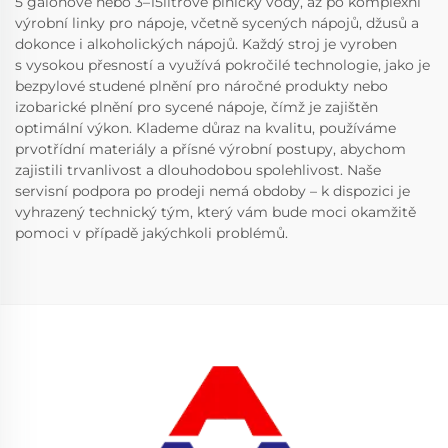
5 galonové nebo 3–15litrové plničky vody, až po komplexní
výrobní linky pro nápoje, včetně sycených nápojů, džusů a
dokonce i alkoholických nápojů. Každý stroj je vyroben
s vysokou přesností a využívá pokročilé technologie, jako je
bezpylové studené plnění pro náročné produkty nebo
izobarické plnění pro sycené nápoje, čímž je zajištěn
optimální výkon. Klademe důraz na kvalitu, používáme
prvotřídní materiály a přísné výrobní postupy, abychom
zajistili trvanlivost a dlouhodobou spolehlivost. Naše
servisní podpora po prodeji nemá obdoby – k dispozici je
vyhrazený technický tým, který vám bude moci okamžitě
pomoci v případě jakýchkoli problémů.