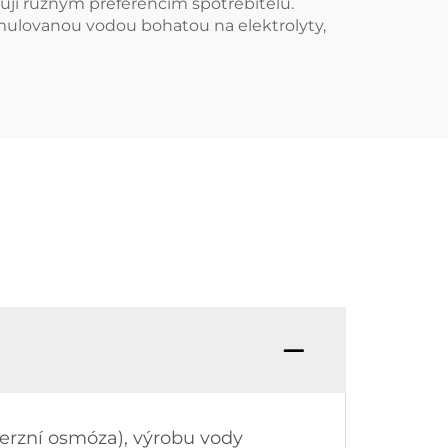
ují různým preferencím spotřebitelů.
rmulovanou vodou bohatou na elektrolyty,
verzní osmóza), výrobu vody