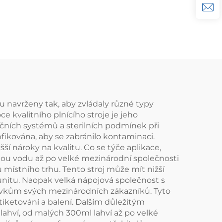
ody,
dolivání
vání a
sou navrženy tak, aby zvládaly různé typy
e kvalitního plnícího stroje je jeho
čních systémů a sterilních podmínek při
infikována, aby se zabránilo kontaminaci.
í nároky na kvalitu. Co se týče aplikace,
enou vodu až po velké mezinárodní společnosti
u místního trhu. Tento stroj může mít nižší
nitu. Naopak velká nápojová společnost s
davkům svých mezinárodních zákazníků. Tyto
etiketování a balení. Dalším důležitým
y lahví, od malých 300ml lahví až po velké