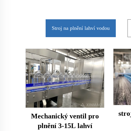
Stroj na plnění lahví vodou
stro
Mechanický ventil pro
plnění 3-15L lahví