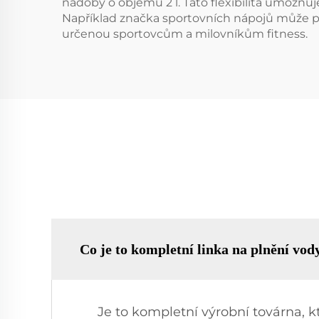
nádoby o objemu 2 l. Tato flexibilita umožňu
Například značka sportovních nápojů může pou
určenou sportovcům a milovníkům fitness.
Co je to kompletní linka na plnění vod
Je to kompletní výrobní továrna, k