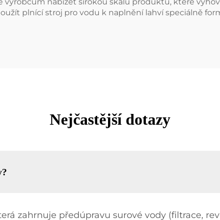
je výrobcům nabízet širokou škálu produktů, které vyhov
žít plnící stroj pro vodu k naplnění lahví speciálně fo
Nejčastější dotazy
y?
terá zahrnuje předúpravu surové vody (filtrace, re