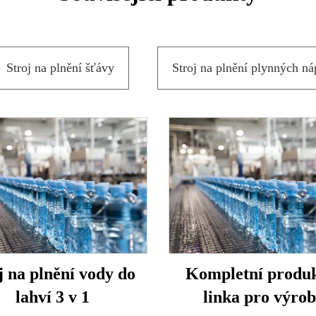
Stroj na plnění šťávy
Stroj na plnění plynných ná
j na plnění vody do
Kompletní produ
lahví 3 v 1
linka pro výro