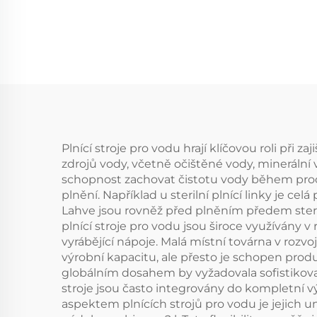
Plnící stroje pro vodu hrají klíčovou roli při 
zdrojů vody, včetně očištěné vody, minerální 
schopnost zachovat čistotu vody během proce
plnění. Například u sterilní plnící linky je c
Lahve jsou rovněž před plněním předem sterili
plnící stroje pro vodu jsou široce využívány
vyrábějící nápoje. Malá místní továrna v rozv
výrobní kapacitu, ale přesto je schopen pr
globálním dosahem by vyžadovala sofistikova
stroje jsou často integrovány do kompletní výr
aspektem plnících strojů pro vodu je jejich un