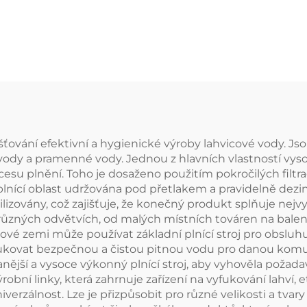
minerální pitné v
čistička na lahvičko
balení
zajišťování efektivní a hygienické výroby lahvicové vody. J
vody a pramenné vody. Jednou z hlavních vlastností vysoc
su plnění. Toho je dosaženo použitím pokročilých filtra
elá plnící oblast udržována pod přetlakem a pravidelně dez
zovány, což zajišťuje, že konečný produkt splňuje nejvyšš
 v různých odvětvích, od malých místních továren na bal
ojové zemi může používat základní plnící stroj pro obsluh
odukovat bezpečnou a čistou pitnou vodu pro danou komu
nější a vysoce výkonný plnící stroj, aby vyhověla poža
obní linky, která zahrnuje zařízení na vyfukování lahví, 
iverzálnost. Lze je přizpůsobit pro různé velikosti a tvar