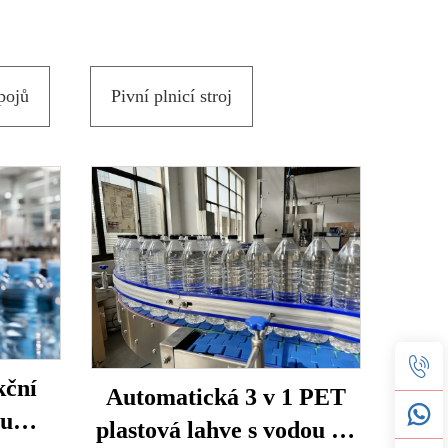
pojů
Pivní plnicí stroj
kční
Automatická 3 v 1 PET
bu
plastová lahve s vodou na