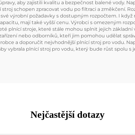
pravy, aby zajistili kvalitu a bezpečnost balené vody. N
stroj schopen zpracovat vodu po filtraci a změkčení. Ro
t své výrobní požadavky s dostupným rozpočtem. I když n
 kapacitu, mají také vyšší cenu. Výrobci s omezeným ro
 plnící stroje, které stále mohou splnit jejich základní 
zařízení nebo odborníků, kteří jim pomohou udělat sprá
ýrobce a doporučit nejvhodnější plnící stroj pro vodu. Na
by vybrala plnící stroj pro vodu, který bude růst spolu s
Nejčastější dotazy