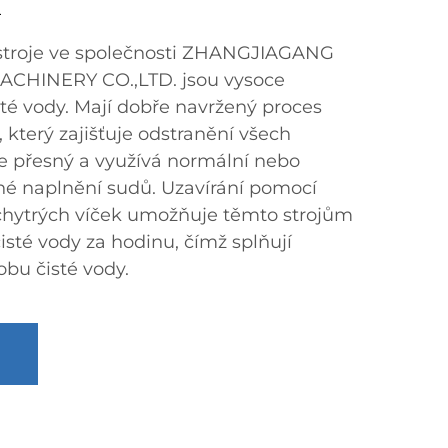
u
 stroje ve společnosti ZHANGJIAGANG
CHINERY CO.,LTD. jsou vysoce
sté vody. Mají dobře navržený proces
 který zajišťuje odstranění všech
 je přesný a využívá normální nebo
sné naplnění sudů. Uzavírání pomocí
 chytrých víček umožňuje těmto strojům
isté vody za hodinu, čímž splňují
bu čisté vody.