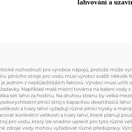
lahvování a uzaví
plastových lahví s 
itické rozhodnutí pro výrobce nápojů, protože může výrazn
plnícího stroje pro vodu musí výrobci zvážit několik fakt
 je jedním z nejdůležitějších faktorů. Výrobci musí určit
požadavky. Například malá místní továrna na balení vod
olika set lahví za hodinu. Na druhou stranu by velká me
orychlostní plnící stroj s kapacitou desetitisíců lahví z
é velikosti a tvary lahví vyžadují různé plnicí trysky a m
acovat konkrétní velikosti a tvary lahví, které plánují p
troj pro vodu, který lze snadno upravit pro tyto různé veli
né zdroje vody mohou vyžadovat různé předúpravy. Výrobc