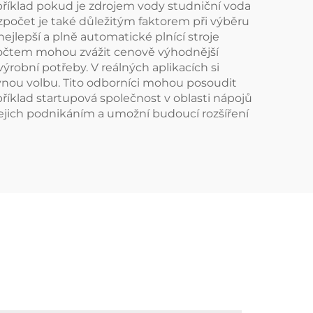
apříklad pokud je zdrojem vody studniční voda
zpočet je také důležitým faktorem při výběru
ejlepší a plně automatické plnící stroje
zpočtem mohou zvážit cenově výhodnější
výrobní potřeby. V reálných aplikacích si
vnou volbu. Tito odborníci mohou posoudit
příklad startupová společnost v oblasti nápojů
 jejich podnikáním a umožní budoucí rozšíření