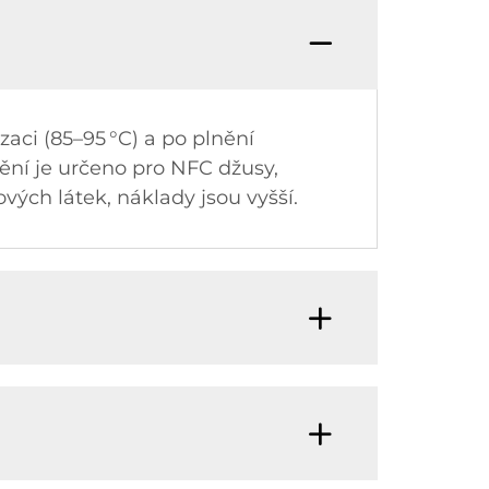
zaci (85–95 °C) a po plnění
nění je určeno pro NFC džusy,
ových látek, náklady jsou vyšší.