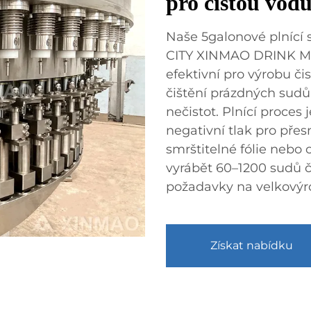
pro čistou vod
Naše 5galonové plnící
CITY XINMAO DRINK MA
efektivní pro výrobu či
čištění prázdných sudů,
nečistot. Plnící proces
negativní tlak pro pře
smrštitelné fólie nebo
vyrábět 60–1200 sudů č
požadavky na velkovýro
Získat nabídku