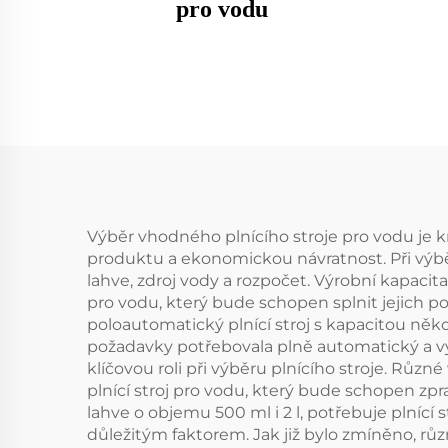
pro vodu
Výběr vhodného plnícího stroje pro vodu je kr
produktu a ekonomickou návratnost. Při výběru 
lahve, zdroj vody a rozpočet. Výrobní kapacita
pro vodu, který bude schopen splnit jejich 
poloautomatický plnící stroj s kapacitou něk
požadavky potřebovala plně automatický a vysok
klíčovou roli při výběru plnícího stroje. Různ
plnící stroj pro vodu, který bude schopen zpr
lahve o objemu 500 ml i 2 l, potřebuje plnící s
důležitým faktorem. Jak již bylo zmíněno, růz