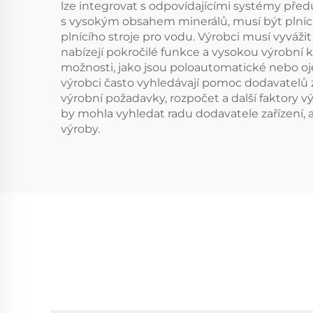
lze integrovat s odpovídajícími systémy předú
s vysokým obsahem minerálů, musí být plnící 
plnícího stroje pro vodu. Výrobci musí vyváži
nabízejí pokročilé funkce a vysokou výrobní
možnosti, jako jsou poloautomatické nebo ojeté
výrobci často vyhledávají pomoc dodavatelů 
výrobní požadavky, rozpočet a další faktory v
by mohla vyhledat radu dodavatele zařízení, a
výroby.