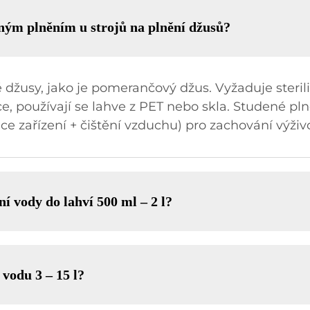
ným plněním u strojů na plnění džusů?
 džusy, jako je pomerančový džus. Vyžaduje sterili
ce, používají se lahve z PET nebo skla. Studené pl
zace zařízení + čištění vzduchu) pro zachování výživ
ní vody do lahví 500 ml – 2 l?
 vodu 3 – 15 l?