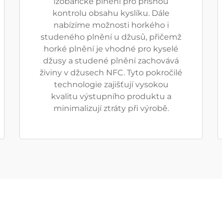
izobarické plnění pro přísnou
kontrolu obsahu kyslíku. Dále
nabízíme možnosti horkého i
studeného plnění u džusů, přičemž
horké plnění je vhodné pro kyselé
džusy a studené plnění zachovává
živiny v džusech NFC. Tyto pokročilé
technologie zajišťují vysokou
kvalitu výstupního produktu a
minimalizují ztráty při výrobě.