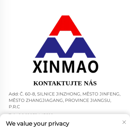
KONTAKTUJTE NÁS
Add: Č. 60-8, SILNICE JINZHONG, MĚSTO JINFENG,
MĚSTO ZHANGJIAGANG, PROVINCE JIANGSU,
P.R.C
Tel:
+86-18952445692
We value your privacy
E-mail:
[email protected]