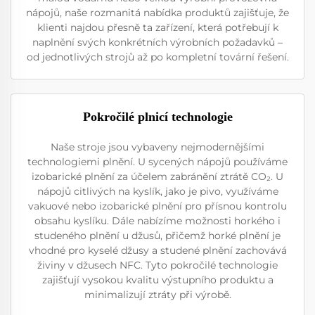
nápojů, naše rozmanitá nabídka produktů zajišťuje, že
klienti najdou přesně ta zařízení, která potřebují k
naplnění svých konkrétních výrobních požadavků –
od jednotlivých strojů až po kompletní tovární řešení.
Pokročilé plnicí technologie
Naše stroje jsou vybaveny nejmodernějšími
technologiemi plnění. U sycených nápojů používáme
izobarické plnění za účelem zabránění ztrátě CO₂. U
nápojů citlivých na kyslík, jako je pivo, využíváme
vakuové nebo izobarické plnění pro přísnou kontrolu
obsahu kyslíku. Dále nabízíme možnosti horkého i
studeného plnění u džusů, přičemž horké plnění je
vhodné pro kyselé džusy a studené plnění zachovává
živiny v džusech NFC. Tyto pokročilé technologie
zajišťují vysokou kvalitu výstupního produktu a
minimalizují ztráty při výrobě.