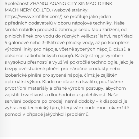
Společnost ZHANGJIAGANG CITY XINMAO DRINK
MACHINERY CO.,LTD. (webové stránky:
https://www.xmfiller.com/) se profiluje jako jeden
z předních dodavatelů v oboru nápojové techniky. Naše
široká nabídka produktů zahrnuje celou řadu zařízení, od
plnicích linek pro vodu do různých velikostí lahví, například
5 galonové nebo 3–15litrové plničky vody, až po komplexní
výrobní linky pro nápoje, včetně sycených nápojů, džusů a
dokonce i alkoholických nápojů. Každý stroj je vyroben
s vysokou přesností a využívá pokročilé technologie, jako je
bezpylové studené plnění pro náročné produkty nebo
izobarické plnění pro sycené nápoje, čímž je zajištěn
optimální výkon. Klademe důraz na kvalitu, používáme
prvotřídní materiály a přísné výrobní postupy, abychom
zajistili trvanlivost a dlouhodobou spolehlivost. Naše
servisní podpora po prodeji nemá obdoby – k dispozici je
vyhrazený technický tým, který vám bude moci okamžitě
pomoci v případě jakýchkoli problémů.