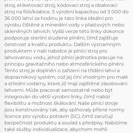
stroj, etiketovací stroj, kódovací stroj a obalovací
stroj na fólii/krabice. S výrobní kapacitou od 3 000 do
36 000 lahví za hodinu je tato linka ideální pro
výrobu čištěné a minerální vody v plastových nebo
skleněných lahvích. Vyšší verze této linky dokonce
podporuje sterilní studené plnění, čímž zajišťuje
čerstvost a kvalitu produktu. Dalším významným
produktem v naší nabídce je plnící stroj pro
lahvovanou vodu, jehož plnící jednotka pracuje na
principu gravitačního nebo atmosférického plnění.
Tento stroj je doplněn o zařízení na třídění lahví a
dopravníkový systém, což jej činí vhodným pro malé
a střední vodárny, které již mají zajištěné zásobování
lahvemi. Může pracovat samostatně nebo být
integrován do větší výrobní linky, čímž nabízí
flexibilitu a možnost škálování. Naše plnící stroje
jsou konstruovány tak, aby splňovaly přísné normy
licence pro výrobu potravin (SC), čímž zaručují
bezpečnost produktu a soulad s předpisy. Nabízíme
také služby individualizace, abychom mohli