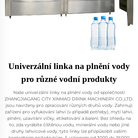
Univerzální linka na plnění vody
pro různé vodní produkty
Naše univerzální linky na plnění vody od společnosti
ZHANGJIAGANG CITY XINMAO DRINK MACHINERY CO.,LTD.
jsou navrženy pro zpracování různých druhů vody. Zahrnují
zařízení pro vyfukování lahví (v případě potřeby), mytí lahví,
plnění, uzavírání víčky, etiketování a balení. Bez ohledu na
to, zda vyrábíte čištěnou vodu, minerální vodu nebo jiné
druhy lahvicové vody, tyto linky lze přizpůsobit vašim
konkrétním požadavkům. S výkonem od 3000 do 36000