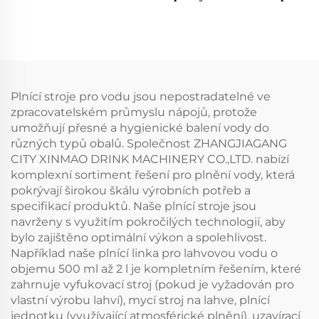
stroj na dolivání čisté
vody, čistička na
minerální pramenité vody
lahvičkování a balení
do PET lahví
Plnící stroje pro vodu jsou nepostradatelné ve
zpracovatelském průmyslu nápojů, protože
umožňují přesné a hygienické balení vody do
různých typů obalů. Společnost ZHANGJIAGANG
CITY XINMAO DRINK MACHINERY CO.,LTD. nabízí
komplexní sortiment řešení pro plnění vody, která
pokrývají širokou škálu výrobních potřeb a
specifikací produktů. Naše plnící stroje jsou
navrženy s využitím pokročilých technologií, aby
bylo zajištěno optimální výkon a spolehlivost.
Například naše plnící linka pro lahvovou vodu o
objemu 500 ml až 2 l je kompletním řešením, které
zahrnuje vyfukovací stroj (pokud je vyžadován pro
vlastní výrobu lahví), mycí stroj na lahve, plnící
jednotku (využívající atmosférické plnění), uzavírací