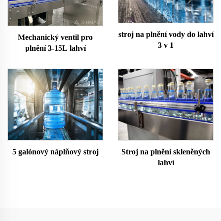
stroj na plnění vody do lahví
Mechanický ventil pro
3 v 1
plnění 3-15L lahví
5 galónový náplňový stroj
Stroj na plnění skleněných
lahví