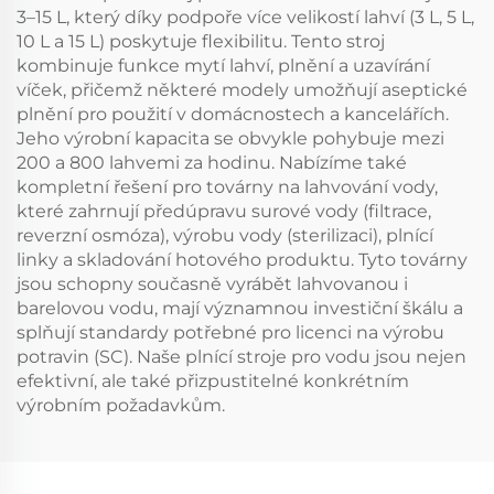
3–15 L, který díky podpoře více velikostí lahví (3 L, 5 L,
10 L a 15 L) poskytuje flexibilitu. Tento stroj
kombinuje funkce mytí lahví, plnění a uzavírání
víček, přičemž některé modely umožňují aseptické
plnění pro použití v domácnostech a kancelářích.
Jeho výrobní kapacita se obvykle pohybuje mezi
200 a 800 lahvemi za hodinu. Nabízíme také
kompletní řešení pro továrny na lahvování vody,
které zahrnují předúpravu surové vody (filtrace,
reverzní osmóza), výrobu vody (sterilizaci), plnící
linky a skladování hotového produktu. Tyto továrny
jsou schopny současně vyrábět lahvovanou i
barelovou vodu, mají významnou investiční škálu a
splňují standardy potřebné pro licenci na výrobu
potravin (SC). Naše plnící stroje pro vodu jsou nejen
efektivní, ale také přizpustitelné konkrétním
výrobním požadavkům.