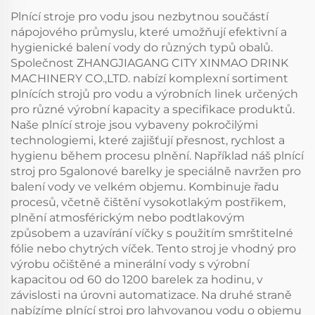
Plnící stroje pro vodu jsou nezbytnou součástí
nápojového průmyslu, které umožňují efektivní a
hygienické balení vody do různých typů obalů.
Společnost ZHANGJIAGANG CITY XINMAO DRINK
MACHINERY CO.,LTD. nabízí komplexní sortiment
plnících strojů pro vodu a výrobních linek určených
pro různé výrobní kapacity a specifikace produktů.
Naše plnící stroje jsou vybaveny pokročilými
technologiemi, které zajišťují přesnost, rychlost a
hygienu během procesu plnění. Například náš plnící
stroj pro 5galonové barelky je speciálně navržen pro
balení vody ve velkém objemu. Kombinuje řadu
procesů, včetně čištění vysokotlakým postřikem,
plnění atmosférickým nebo podtlakovým
způsobem a uzavírání víčky s použitím smrštitelné
fólie nebo chytrých víček. Tento stroj je vhodný pro
výrobu očištěné a minerální vody s výrobní
kapacitou od 60 do 1200 barelek za hodinu, v
závislosti na úrovni automatizace. Na druhé straně
nabízíme plnící stroj pro lahvovanou vodu o objemu