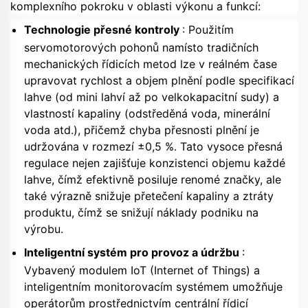
komplexního pokroku v oblasti výkonu a funkcí:
Technologie přesné kontroly
: Použitím
servomotorových pohonů namísto tradičních
mechanických řídicích metod lze v reálném čase
upravovat rychlost a objem plnění podle specifikací
lahve (od mini lahví až po velkokapacitní sudy) a
vlastností kapaliny (odstředěná voda, minerální
voda atd.), přičemž chyba přesnosti plnění je
udržována v rozmezí ±0,5 %. Tato vysoce přesná
regulace nejen zajišťuje konzistenci objemu každé
lahve, čímž efektivně posiluje renomé značky, ale
také výrazně snižuje přetečení kapaliny a ztráty
produktu, čímž se snižují náklady podniku na
výrobu.
Inteligentní systém pro provoz a údržbu
:
Vybavený modulem IoT (Internet of Things) a
inteligentním monitorovacím systémem umožňuje
operátorům prostřednictvím centrální řídicí