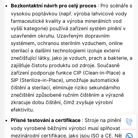
Bezkontaktní návrh pro celý proces
: Pro scénáře s
vysokou poptávkou (např. výroba lahvicové vody
farmaceutické kvality a výroba minerálních vod
vyšší kategorie) používá zařízení systém plnění v
uzavřeném okruhu. Uzavřeným dopravním
systémem, ochranou sterilním vzduchem, online
sterilací a dalšími technologiemi izoluje externí
znečišťující látky, jako je vzduch, prach a bakterie, a
zajišťuje čistotu produktu od zdroje. Současně
zařízení podporuje funkce CIP (Clean-in-Place) a
SIP (Sterilize-in-Place), umožňuje automatické
čištění a sterilaci, eliminuje riziko sekundárního
znečištění způsobené ručním čištěním a výrazně
zkracuje dobu čištění, čímž zvyšuje výrobní
efektivitu.
Přísné testování a certifikace
: Stroje na plnění lahví
vody vyrobené běžnými výrobci musí splňovat
mezinárodní certifikace, jako jsou ISO a CE. Některé