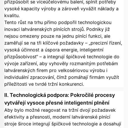
přizpůsobit se víceúčelovému balení, splnit potřeby
vysoké kapacity výroby a zároveň vyvážit náklady a
kvalitu.
Tento růst na trhu přímo podpořil technologickou
inovaci lahvárenských plnících strojů. Podniky již
nejsou omezeny pouze na jednu plnící funkci, ale
zaměřují se na tři klíčové požadavky – „precizní řízení,
vysoká účinnost a úspora energie, inteligentní
přizpůsobivost“ – a integrují špičkové technologie do
vývoje zařízení, aby vyhověly rozmanitým potřebám
lahvárenských firem pro velkosériovou výrobu i
individuální zpracování, čímž pomáhají firmám využít
příležitosti ve tvrdé tržní konkurenci.
II. Technologická podpora: Pokročilé procesy
vytvářejí vysoce přesné inteligentní plnění
Aby bylo možné reagovat na tržní dvojí požadavek
efektivity a přesnosti, moderní lahvárenské plnící
stroje široce integrují špičkové technologie a dosahují