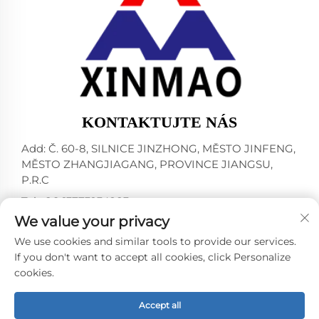
KONTAKTUJTE NÁS
Add: Č. 60-8, SILNICE JINZHONG, MĚSTO JINFENG,
MĚSTO ZHANGJIAGANG, PROVINCE JIANGSU,
P.R.C
Tel:
+86-13773234283
We value your privacy
E-mail:
[email protected]
We use cookies and similar tools to provide our services.
If you don't want to accept all cookies, click Personalize
cookies.
Všechna práva vyhrazena © 2024 ZHANGJIAGANG CITY
XINMAO DRINK MACHINERY CO.,LTD. -
Zásady
ochrany osobních údajů
Accept all