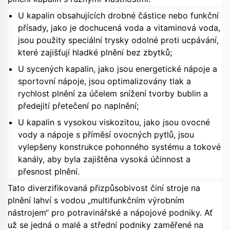
U kapalin obsahujících drobné částice nebo funkční
přísady, jako je dochucená voda a vitaminová voda,
jsou použity speciální trysky odolné proti ucpávání,
které zajišťují hladké plnění bez zbytků;
U sycených kapalin, jako jsou energetické nápoje a
sportovní nápoje, jsou optimalizovány tlak a
rychlost plnění za účelem snížení tvorby bublin a
předejití přetečení po naplnění;
U kapalin s vysokou viskozitou, jako jsou ovocné
vody a nápoje s příměsí ovocných pytlů, jsou
vylepšeny konstrukce pohonného systému a tokové
kanály, aby byla zajištěna vysoká účinnost a
přesnost plnění.
Tato diverzifikovaná přizpůsobivost činí stroje na
plnění lahví s vodou „multifunkčním výrobním
nástrojem“ pro potravinářské a nápojové podniky. Ať
už se jedná o malé a střední podniky zaměřené na