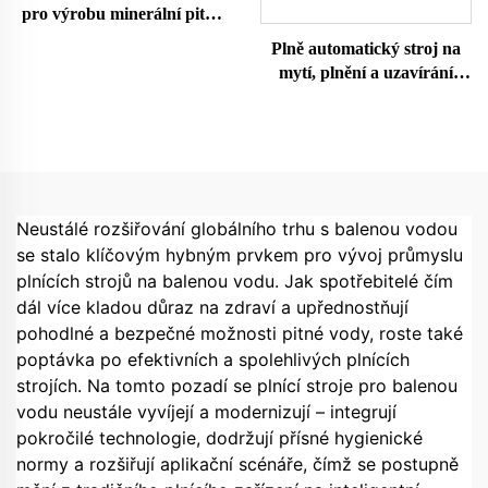
pro výrobu minerální pitné
vody, čistička na
Plně automatický stroj na
lahvičkování a balení
mytí, plnění a uzavírání
PET lahví s vodou
15000BPH
Neustálé rozšiřování globálního trhu s balenou vodou
se stalo klíčovým hybným prvkem pro vývoj průmyslu
plnících strojů na balenou vodu. Jak spotřebitelé čím
dál více kladou důraz na zdraví a upřednostňují
pohodlné a bezpečné možnosti pitné vody, roste také
poptávka po efektivních a spolehlivých plnících
strojích. Na tomto pozadí se plnící stroje pro balenou
vodu neustále vyvíjejí a modernizují – integrují
pokročilé technologie, dodržují přísné hygienické
normy a rozšiřují aplikační scénáře, čímž se postupně