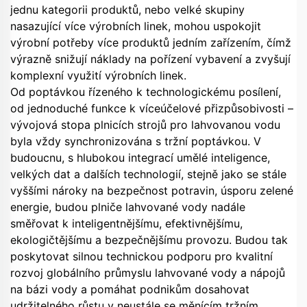
jednu kategorii produktů, nebo velké skupiny
nasazující více výrobních linek, mohou uspokojit
výrobní potřeby více produktů jedním zařízením, čímž
výrazně snižují náklady na pořízení vybavení a zvyšují
komplexní využití výrobních linek.
Od poptávkou řízeného k technologickému posílení,
od jednoduché funkce k víceúčelové přizpůsobivosti –
vývojová stopa plnicích strojů pro lahvovanou vodu
byla vždy synchronizována s tržní poptávkou. V
budoucnu, s hlubokou integrací umělé inteligence,
velkých dat a dalších technologií, stejně jako se stále
vyššími nároky na bezpečnost potravin, úsporu zelené
energie, budou plniče lahvované vody nadále
směřovat k inteligentnějšímu, efektivnějšímu,
ekologičtějšímu a bezpečnějšímu provozu. Budou tak
poskytovat silnou technickou podporu pro kvalitní
rozvoj globálního průmyslu lahvované vody a nápojů
na bázi vody a pomáhat podnikům dosahovat
udržitelného růstu v neustále se měnícím tržním