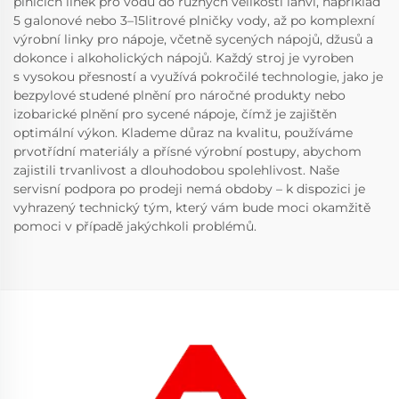
plnicích linek pro vodu do různých velikostí lahví, například
5 galonové nebo 3–15litrové plničky vody, až po komplexní
výrobní linky pro nápoje, včetně sycených nápojů, džusů a
dokonce i alkoholických nápojů. Každý stroj je vyroben
s vysokou přesností a využívá pokročilé technologie, jako je
bezpylové studené plnění pro náročné produkty nebo
izobarické plnění pro sycené nápoje, čímž je zajištěn
optimální výkon. Klademe důraz na kvalitu, používáme
prvotřídní materiály a přísné výrobní postupy, abychom
zajistili trvanlivost a dlouhodobou spolehlivost. Naše
servisní podpora po prodeji nemá obdoby – k dispozici je
vyhrazený technický tým, který vám bude moci okamžitě
pomoci v případě jakýchkoli problémů.