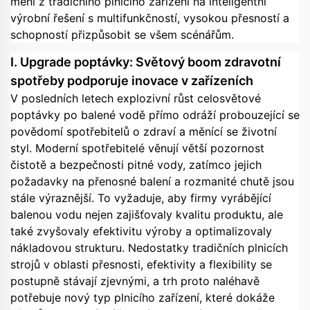
mění z tradičního plnícího zařízení na inteligentní
výrobní řešení s multifunkčností, vysokou přesností a
schopností přizpůsobit se všem scénářům.
I. Upgrade poptávky: Světový boom zdravotní
spotřeby podporuje inovace v zařízeních
V posledních letech explozivní růst celosvětové
poptávky po balené vodě přímo odráží probouzející se
povědomí spotřebitelů o zdraví a měnící se životní
styl. Moderní spotřebitelé věnují větší pozornost
čistotě a bezpečnosti pitné vody, zatímco jejich
požadavky na přenosné balení a rozmanité chutě jsou
stále výraznější. To vyžaduje, aby firmy vyrábějící
balenou vodu nejen zajišťovaly kvalitu produktu, ale
také zvyšovaly efektivitu výroby a optimalizovaly
nákladovou strukturu. Nedostatky tradičních plnicích
strojů v oblasti přesnosti, efektivity a flexibility se
postupně stávají zjevnými, a trh proto naléhavě
potřebuje nový typ plnicího zařízení, které dokáže