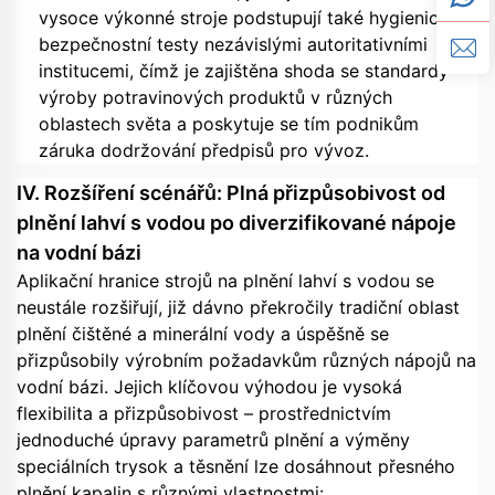
vysoce výkonné stroje podstupují také hygienické a
bezpečnostní testy nezávislými autoritativními
institucemi, čímž je zajištěna shoda se standardy
výroby potravinových produktů v různých
oblastech světa a poskytuje se tím podnikům
záruka dodržování předpisů pro vývoz.
IV. Rozšíření scénářů: Plná přizpůsobivost od
plnění lahví s vodou po diverzifikované nápoje
na vodní bázi
Aplikační hranice strojů na plnění lahví s vodou se
neustále rozšiřují, již dávno překročily tradiční oblast
plnění čištěné a minerální vody a úspěšně se
přizpůsobily výrobním požadavkům různých nápojů na
vodní bázi. Jejich klíčovou výhodou je vysoká
flexibilita a přizpůsobivost – prostřednictvím
jednoduché úpravy parametrů plnění a výměny
speciálních trysok a těsnění lze dosáhnout přesného
plnění kapalin s různými vlastnostmi: