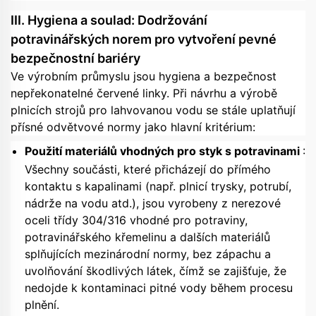
III. Hygiena a soulad: Dodržování
potravinářských norem pro vytvoření pevné
bezpečnostní bariéry
Ve výrobním průmyslu jsou hygiena a bezpečnost
nepřekonatelné červené linky. Při návrhu a výrobě
plnicích strojů pro lahvovanou vodu se stále uplatňují
přísné odvětvové normy jako hlavní kritérium:
Použití materiálů vhodných pro styk s potravinami
:
Všechny součásti, které přicházejí do přímého
kontaktu s kapalinami (např. plnicí trysky, potrubí,
nádrže na vodu atd.), jsou vyrobeny z nerezové
oceli třídy 304/316 vhodné pro potraviny,
potravinářského křemelinu a dalších materiálů
splňujících mezinárodní normy, bez zápachu a
uvolňování škodlivých látek, čímž se zajišťuje, že
nedojde k kontaminaci pitné vody během procesu
plnění.