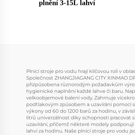
plnění 3-15L lahví
Plnící stroje pro vodu hrají klíčovou roli v ob
Společnost ZHANGJIAGANG CITY XINMAO DRINK 
přizpůsobena různorodým požadavkům výroby. 
hygienické naplnění každé lahve či baru. Napří
velkoobjemové balení vody. Zahrnuje vícekro
podtlakovým způsobem a uzavírání pomocí smrš
výkony od 60 do 1200 barů za hodinu, v závisl
litrů univerzálnost díky schopnosti pracovat s r
uzavírání, přičemž některé modely podporují 
lahví za hodinu. Naše plnící stroje pro vodu