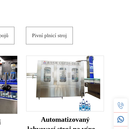
pojů
Pivní plnicí stroj
Automatizovaný
í