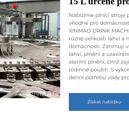
15 L určené pr
Nabízíme plnící stroje
vhodné pro domácnost
XINMAO DRINK MACHINE
různé velikosti lahví a 
domácnosti. Zahrnují v
lahví, plnění a uzavírá
sterilní plnění, čímž za
rodinné použití. S výk
denní potřebu vody pro
Získat nabídku