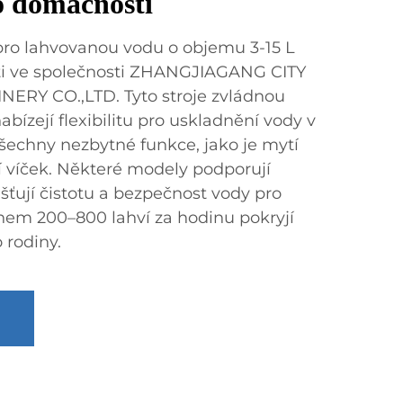
o domácnosti
 pro lahvovanou vodu o objemu 3-15 L
i ve společnosti ZHANGJIAGANG CITY
RY CO.,LTD. Tyto stroje zvládnou
nabízejí flexibilitu pro uskladnění vody v
šechny nezbytné funkce, jako je mytí
ní víček. Některé modely podporují
jišťují čistotu a bezpečnost vody pro
onem 200–800 lahví za hodinu pokryjí
 rodiny.