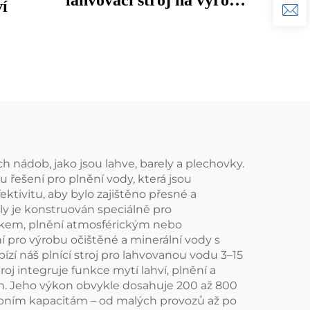
lahvovací stroj na výrobu
ví
pitné vody Turnkey
Projekt
ých nádob, jako jsou lahve, barely a plechovky.
ešení pro plnění vody, která jsou
tivitu, aby bylo zajištěno přesné a
rely je konstruován speciálně pro
řikem, plnění atmosférickým nebo
í pro výrobu očištěné a minerální vody s
ízí náš plnící stroj pro lahvovanou vodu 3–15
stroj integruje funkce mytí lahví, plnění a
ích. Jeho výkon obvykle dosahuje 200 až 800
ýrobním kapacitám – od malých provozů až po