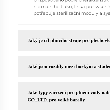
přizpůsobeno podle charakteristik 
normálního tlaku; linka pro sycen
potřebuje sterilizační moduly a s
Jaký je cíl plnicího stroje pro plechov
Jaké jsou rozdíly mezi horkým a stude
Jaké typy zařízení pro plnění vo
CO.,LTD. pro velké barelly