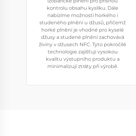
izobarické plnění pro přísnou
kontrolu obsahu kyslíku. Dále
nabízíme možnosti horkého i
studeného plnění u džusů, přičemž
horké plnění je vhodné pro kyselé
džusy a studené plnění zachovává
živiny v džusech NFC. Tyto pokročilé
technologie zajišťují vysokou
kvalitu výstupního produktu a
minimalizují ztráty při výrobě.