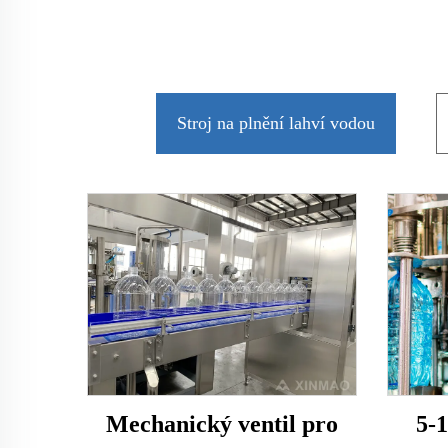
Stroj na plnění lahví vodou
5-
Mechanický ventil pro