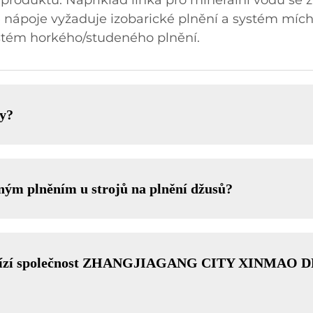
produktu. Například linka pro minerální vodu se za
é nápoje vyžaduje izobarické plnění a systém mích
ystém horkého/studeného plnění.
ky?
ným plněním u strojů na plnění džusů?
dy nabízí společnost ZHANGJIAGANG CITY XINM