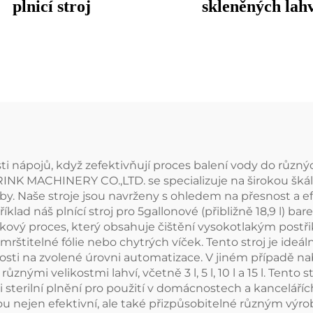
plnicí stroj
skleněných lah
lasti nápojů, když zefektivňují proces balení vody do různ
MACHINERY CO.,LTD. se specializuje na širokou škálu ř
Naše stroje jsou navrženy s ohledem na přesnost a efek
klad náš plnící stroj pro 5gallonové (přibližně 18,9 l) ba
kový proces, který obsahuje čištění vysokotlakým post
titelné fólie nebo chytrých víček. Tento stroj je ideáln
osti na zvolené úrovni automatizace. V jiném případě nab
ůznými velikostmi lahví, včetně 3 l, 5 l, 10 l a 15 l. Tento 
i sterilní plnění pro použití v domácnostech a kancelář
 jsou nejen efektivní, ale také přizpůsobitelné různým v