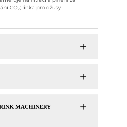
měřuje na filtraci a plnění za
ání CO₂; linka pro džusy
AO DRINK MACHINERY