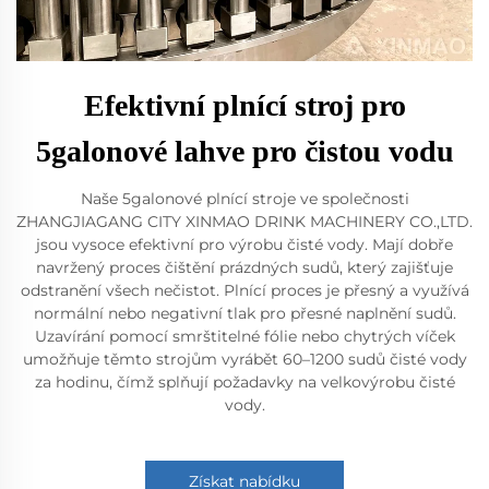
Efektivní plnící stroj pro
5galonové lahve pro čistou vodu
Naše 5galonové plnící stroje ve společnosti
ZHANGJIAGANG CITY XINMAO DRINK MACHINERY CO.,LTD.
jsou vysoce efektivní pro výrobu čisté vody. Mají dobře
navržený proces čištění prázdných sudů, který zajišťuje
odstranění všech nečistot. Plnící proces je přesný a využívá
normální nebo negativní tlak pro přesné naplnění sudů.
Uzavírání pomocí smrštitelné fólie nebo chytrých víček
umožňuje těmto strojům vyrábět 60–1200 sudů čisté vody
za hodinu, čímž splňují požadavky na velkovýrobu čisté
vody.
Získat nabídku