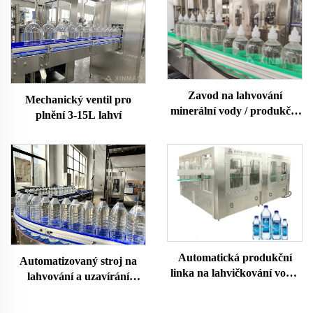
Zavod na lahvování
Mechanický ventil pro
minerální vody / produkční
plnění 3-15L lahví
linka
Automatická produkční
Automatizovaný stroj na
linka na lahvičkování vody,
lahvování a uzavírání
stroj na dolivání čisté
plastových lahví s vodou
minerální pramenité vody