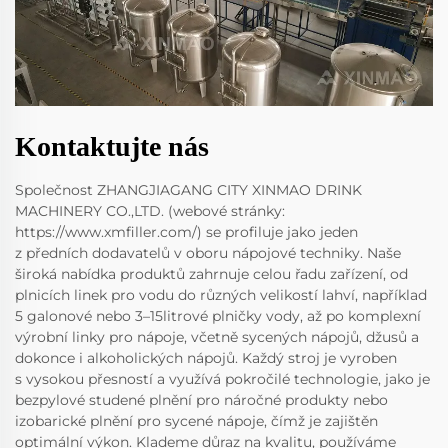
Kontaktujte nás
Společnost ZHANGJIAGANG CITY XINMAO DRINK
MACHINERY CO.,LTD. (webové stránky:
https://www.xmfiller.com/) se profiluje jako jeden
z předních dodavatelů v oboru nápojové techniky. Naše
široká nabídka produktů zahrnuje celou řadu zařízení, od
plnicích linek pro vodu do různých velikostí lahví, například
5 galonové nebo 3–15litrové plničky vody, až po komplexní
výrobní linky pro nápoje, včetně sycených nápojů, džusů a
dokonce i alkoholických nápojů. Každý stroj je vyroben
s vysokou přesností a využívá pokročilé technologie, jako je
bezpylové studené plnění pro náročné produkty nebo
izobarické plnění pro sycené nápoje, čímž je zajištěn
optimální výkon. Klademe důraz na kvalitu, používáme