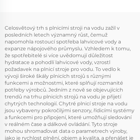
do PET lahví
Celosvětový trh s plnicími stroji na vodu zažil v
posledních letech významný růst, čemuž
napomohla rostoucí spotřeba lahvicové vody a
expanze nápojového průmyslu. Vzhledem k tomu,
že spotřebitelé si více uvědomují důležitost
hydratace a pohodlí lahvicové vody, vzrostl
požadavek na plnicí stroje pro vodu. To vedlo k
vývoji široké škály plnicích strojů s různými
funkcemi a možnostmi, které splňují rozmanité
potřeby výrobců. Jedním z nově se objevujících
trendů na trhu plnicích strojů na vodu je přijetí
chytrých technologií. Chytré plnicí stroje na vodu
jsou vybaveny pokročilými senzory, řídicími systémy
a funkcemi pro připojení, které umožňují sledování
v reálném čase a dálkové ovládání. Tyto stroje
mohou shromaďovat data o parametrech výroby,
jako je rychlost plnění, objem a kvalita, a přenášet je