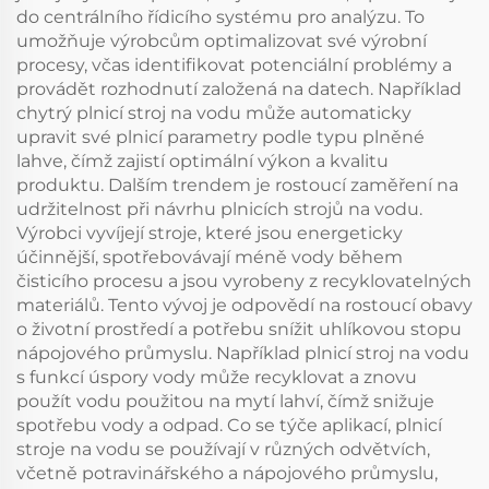
do centrálního řídicího systému pro analýzu. To
umožňuje výrobcům optimalizovat své výrobní
procesy, včas identifikovat potenciální problémy a
provádět rozhodnutí založená na datech. Například
chytrý plnicí stroj na vodu může automaticky
upravit své plnicí parametry podle typu plněné
lahve, čímž zajistí optimální výkon a kvalitu
produktu. Dalším trendem je rostoucí zaměření na
udržitelnost při návrhu plnicích strojů na vodu.
Výrobci vyvíjejí stroje, které jsou energeticky
účinnější, spotřebovávají méně vody během
čisticího procesu a jsou vyrobeny z recyklovatelných
materiálů. Tento vývoj je odpovědí na rostoucí obavy
o životní prostředí a potřebu snížit uhlíkovou stopu
nápojového průmyslu. Například plnicí stroj na vodu
s funkcí úspory vody může recyklovat a znovu
použít vodu použitou na mytí lahví, čímž snižuje
spotřebu vody a odpad. Co se týče aplikací, plnicí
stroje na vodu se používají v různých odvětvích,
včetně potravinářského a nápojového průmyslu,