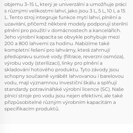
objemu 3–15 L, který je univerzální a umožňuje práci
s různými velikostmi lahví, jako jsou 3 L, 5 L, 10 L a 15
L. Tento stroj integruje funkce mytí lahví, plnění a
uzavírání, přičemž některé modely podporují sterilní
plnění pro použití v domácnostech a kancelářích.
Jeho výrobní kapacita se obvykle pohybuje mezi
200 a 800 lahvemi za hodinu. Nabízíme také
kompletní řešení pro lahvárny, která zahrnují
předúpravu surové vody (filtrace, reverzní osmóza),
výrobu vody (sterilizaci), linky pro plnění a
skladování hotového produktu. Tyto závody jsou
schopny současně vyrábět lahvovanou i barelovou
vodu, mají významnou investiční škálu a splňují
standardy potravinářské výrobní licence (SC). Naše
plnící stroje pro vodu jsou nejen efektivní, ale také
přizpůsobitelné různým výrobním kapacitám a
specifikacím produktů.