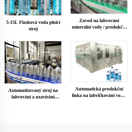
Zavod na lahvování
5-15L Flasková voda plnicí
minerální vody / produkční
stroj
linka
Automatická produkční
Automatizovaný stroj na
linka na lahvičkování vody,
lahvování a uzavírání
stroj na dolivání čisté
plastových lahví s vodou
minerální pramenité vody
do PET lahví