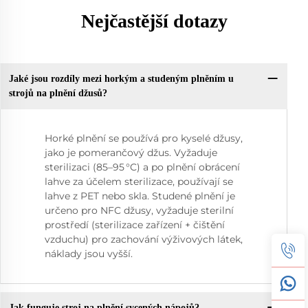
Nejčastější dotazy
Jaké jsou rozdíly mezi horkým a studeným plněním u
strojů na plnění džusů?
Horké plnění se používá pro kyselé džusy,
jako je pomerančový džus. Vyžaduje
sterilizaci (85–95 °C) a po plnění obrácení
lahve za účelem sterilizace, používají se
lahve z PET nebo skla. Studené plnění je
určeno pro NFC džusy, vyžaduje sterilní
prostředí (sterilizace zařízení + čištění
vzduchu) pro zachování výživových látek,
náklady jsou vyšší.
Jak funguje stroj na plnění sycených nápojů?