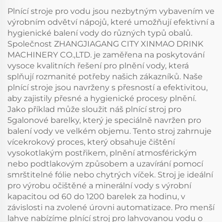
Plnící stroje pro vodu jsou nezbytným vybavením ve
výrobním odvětví nápojů, které umožňují efektivní a
hygienické balení vody do různých typů obalů.
Společnost ZHANGJIAGANG CITY XINMAO DRINK
MACHINERY CO.,LTD. je zaměřena na poskytování
vysoce kvalitních řešení pro plnění vody, která
splňují rozmanité potřeby našich zákazníků. Naše
plnící stroje jsou navrženy s přesností a efektivitou,
aby zajistily přesné a hygienické procesy plnění.
Jako příklad může sloužit náš plnící stroj pro
5galonové barelky, který je speciálně navržen pro
balení vody ve velkém objemu. Tento stroj zahrnuje
vícekrokový proces, který obsahuje čištění
vysokotlakým postřikem, plnění atmosférickým
nebo podtlakovým způsobem a uzavírání pomocí
smrštitelné fólie nebo chytrých víček. Stroj je ideální
pro výrobu očištěné a minerální vody s výrobní
kapacitou od 60 do 1200 barelek za hodinu, v
závislosti na zvolené úrovni automatizace. Pro menší
lahve nabízíme plnící stroj pro lahvovanou vodu o