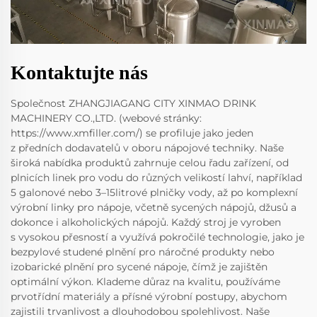
Kontaktujte nás
Společnost ZHANGJIAGANG CITY XINMAO DRINK
MACHINERY CO.,LTD. (webové stránky:
https://www.xmfiller.com/) se profiluje jako jeden
z předních dodavatelů v oboru nápojové techniky. Naše
široká nabídka produktů zahrnuje celou řadu zařízení, od
plnicích linek pro vodu do různých velikostí lahví, například
5 galonové nebo 3–15litrové plničky vody, až po komplexní
výrobní linky pro nápoje, včetně sycených nápojů, džusů a
dokonce i alkoholických nápojů. Každý stroj je vyroben
s vysokou přesností a využívá pokročilé technologie, jako je
bezpylové studené plnění pro náročné produkty nebo
izobarické plnění pro sycené nápoje, čímž je zajištěn
optimální výkon. Klademe důraz na kvalitu, používáme
prvotřídní materiály a přísné výrobní postupy, abychom
zajistili trvanlivost a dlouhodobou spolehlivost. Naše