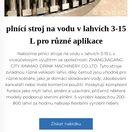
plnící stroj na vodu v lahvích 3-15
L pro různé aplikace
Nabízíme plnící stroje na vodu v lahvích 3-15 L s
víceúčelovým využitím ve společnosti ZHANGJIAGANG
CITY XINMAO DRINK MACHINERY CO.,LTD. Tyto stroje
zvládnou různé velikosti lahví, díky čemuž jsou vhodné pro
různé scénáře, jako je domácí skladování vody, zásobování
kanceláří nebo malé komerční použití. Poskytují komplexní
funkce jako mytí lahví, plnění a uzavírání, přičemž některé
modely podporují sterilní plnění. S výrobní kapacitou 200–
800 lahví za hodinu nabízejí flexibilní výrobní řešení.
Získat nabídku