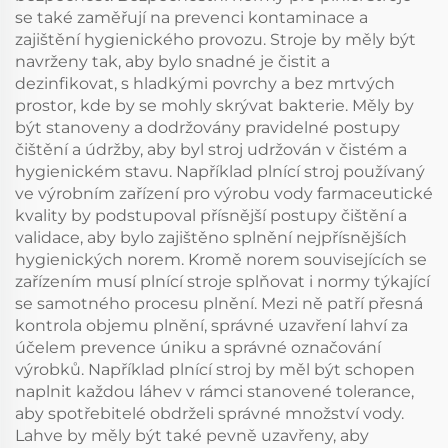
se také zaměřují na prevenci kontaminace a
zajištění hygienického provozu. Stroje by měly být
navrženy tak, aby bylo snadné je čistit a
dezinfikovat, s hladkými povrchy a bez mrtvých
prostor, kde by se mohly skrývat bakterie. Měly by
být stanoveny a dodržovány pravidelné postupy
čištění a údržby, aby byl stroj udržován v čistém a
hygienickém stavu. Například plnící stroj používaný
ve výrobním zařízení pro výrobu vody farmaceutické
kvality by podstupoval přísnější postupy čištění a
validace, aby bylo zajištěno splnění nejpřísnějších
hygienických norem. Kromě norem souvisejících se
zařízením musí plnící stroje splňovat i normy týkající
se samotného procesu plnění. Mezi ně patří přesná
kontrola objemu plnění, správné uzavření lahví za
účelem prevence úniku a správné označování
výrobků. Například plnící stroj by měl být schopen
naplnit každou láhev v rámci stanovené tolerance,
aby spotřebitelé obdrželi správné množství vody.
Lahve by měly být také pevně uzavřeny, aby