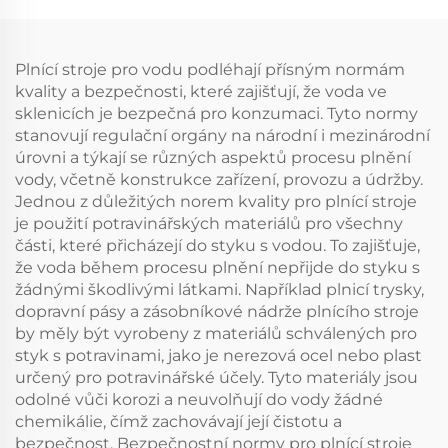
Plnící stroje pro vodu podléhají přísným normám
kvality a bezpečnosti, které zajišťují, že voda ve
sklenicích je bezpečná pro konzumaci. Tyto normy
stanovují regulační orgány na národní i mezinárodní
úrovni a týkají se různých aspektů procesu plnění
vody, včetně konstrukce zařízení, provozu a údržby.
Jednou z důležitých norem kvality pro plnící stroje
je použití potravinářských materiálů pro všechny
části, které přicházejí do styku s vodou. To zajišťuje,
že voda během procesu plnění nepřijde do styku s
žádnými škodlivými látkami. Například plnicí trysky,
dopravní pásy a zásobníkové nádrže plnícího stroje
by měly být vyrobeny z materiálů schválených pro
styk s potravinami, jako je nerezová ocel nebo plast
určený pro potravinářské účely. Tyto materiály jsou
odolné vůči korozi a neuvolňují do vody žádné
chemikálie, čímž zachovávají její čistotu a
bezpečnost. Bezpečnostní normy pro plnící stroje