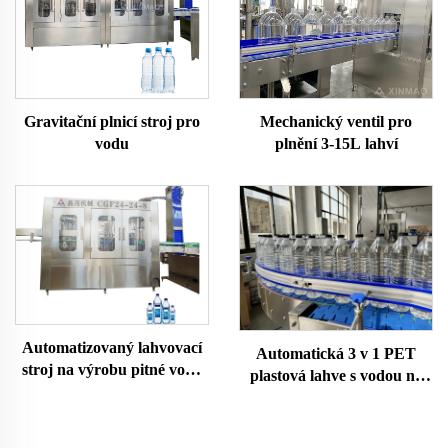
Gravitační plnicí stroj pro
Mechanický ventil pro
vodu
plnění 3-15L lahví
Automatizovaný lahvovací
Automatická 3 v 1 PET
stroj na výrobu pitné vody
plastová lahve s vodou na
Turnkey Projekt
dolivání